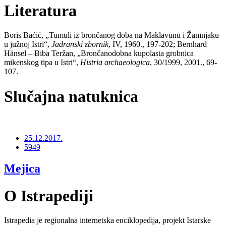
Literatura
Boris Baćić, „Tumuli iz brončanog doba na Maklavunu i Žamnjaku
u južnoj Istri“,
Jadranski zbornik
, IV, 1960., 197-202; Bernhard
Hänsel – Biba Teržan, „Brončanodobna kupolasta grobnica
mikenskog tipa u Istri“,
Histria archaeologica
, 30/1999, 2001., 69-
107.
Slučajna natuknica
25.12.2017.
5949
Mejica
O Istrapediji
Istrapedia je regionalna internetska enciklopedija, projekt Istarske