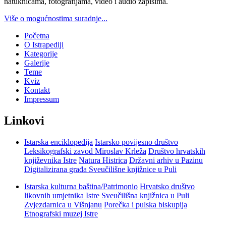
natuknicama, fotografijama, video i audio zapisima.
Više o mogućnostima suradnje...
Početna
O Istrapediji
Kategorije
Galerije
Teme
Kviz
Kontakt
Impressum
Linkovi
Istarska enciklopedija
Istarsko povijesno društvo
Leksikografski zavod Miroslav Krleža
Društvo hrvatskih
književnika Istre
Natura Histrica
Državni arhiv u Pazinu
Digitalizirana građa Sveučilišne knjižnice u Puli
Istarska kulturna baština/Patrimonio
Hrvatsko društvo
likovnih umjetnika Istre
Sveučilišna knjižnica u Puli
Zvjezdarnica u Višnjanu
Porečka i pulska biskupija
Etnografski muzej Istre