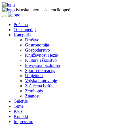
istarska internetska enciklopedija
Početna
O Istrapediji
Kategorije
Društvo
Gastronomija
Gospodarstvo
Književnost i jezik
Kultura i školstvo
Povijesna razdoblja
Sport i rekreacija
Umjetnost
Vojska i ratovanje
Zaštićena baština
Zemljopis
Znanost
Galerije
Teme
Kviz
Kontakt
Impressum