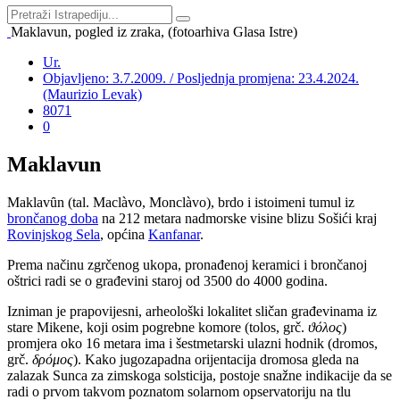
Maklavun, pogled iz zraka, (fotoarhiva Glasa Istre)
Ur.
Objavljeno: 3.7.2009. / Posljednja promjena: 23.4.2024.
(Maurizio Levak)
8071
0
Maklavun
Maklav
ȗ
n (tal. Maclàvo, Monclàvo), brdo i istoimeni tumul iz
brončanog doba
na 212 metara nadmorske visine blizu Sošići kraj
Rovinjskog Sela
, općina
Kanfanar
.
Prema načinu zgrčenog ukopa, pronađenoj keramici i brončanoj
oštrici radi se o građevini staroj od 3500 do 4000 godina.
Izniman je prapovijesni, arheološki lokalitet sličan građevinama iz
stare Mikene, koji osim pogrebne komore (tolos, grč.
ϑόλος
)
promjera oko 16 metara ima i šestmetarski ulazni hodnik (dromos,
grč.
δρόμος
). Kako jugozapadna orijentacija dromosa gleda na
zalazak Sunca za zimskoga solsticija, postoje snažne indikacije da se
radi o prvom takvom poznatom solarnom opservatoriju na tlu