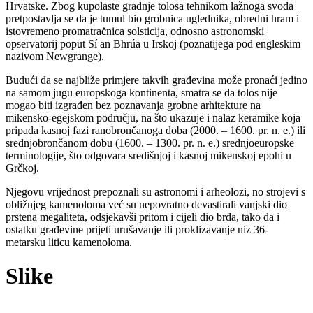
Hrvatske. Zbog kupolaste gradnje tolosa tehnikom lažnoga svoda
pretpostavlja se da je tumul bio grobnica uglednika, obredni hram i
istovremeno promatračnica solsticija, odnosno astronomski
opservatorij poput Sí an Bhrúa u Irskoj (poznatijega pod engleskim
nazivom Newgrange).
Budući da se najbliže primjere takvih građevina može pronaći jedino
na samom jugu europskoga kontinenta, smatra se da tolos nije
mogao biti izgrađen bez poznavanja grobne arhitekture na
mikensko-egejskom području, na što ukazuje i nalaz keramike koja
pripada kasnoj fazi ranobrončanoga doba (2000. – 1600. pr. n. e.) ili
srednjobrončanom dobu (1600. – 1300. pr. n. e.) srednjoeuropske
terminologije, što odgovara središnjoj i kasnoj mikenskoj epohi u
Grčkoj.
Njegovu vrijednost prepoznali su astronomi i arheolozi, no strojevi s
obližnjeg kamenoloma već su nepovratno devastirali vanjski dio
prstena megaliteta, odsjekavši pritom i cijeli dio brda, tako da i
ostatku građevine prijeti urušavanje ili proklizavanje niz 36-
metarsku liticu kamenoloma.
Slike