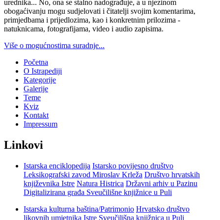
urednika... No, ona se stalno nadograđuje, a u njezinom
obogaćivanju mogu sudjelovati i čitatelji svojim komentarima,
primjedbama i prijedlozima, kao i konkretnim prilozima -
natuknicama, fotografijama, video i audio zapisima.
Više o mogućnostima suradnje...
Početna
O Istrapediji
Kategorije
Galerije
Teme
Kviz
Kontakt
Impressum
Linkovi
Istarska enciklopedija
Istarsko povijesno društvo
Leksikografski zavod Miroslav Krleža
Društvo hrvatskih
književnika Istre
Natura Histrica
Državni arhiv u Pazinu
Digitalizirana građa Sveučilišne knjižnice u Puli
Istarska kulturna baština/Patrimonio
Hrvatsko društvo
likovnih umjetnika Istre
Sveučilišna knjižnica u Puli