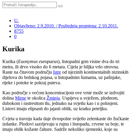
U.
Objavljeno: 2.9.2010. / Posljednja promjena: 2.10.2011.
8755
0
Kurika
Kurika (
Euonymus europaeus
), listopadni grm visine dva do tri
metra, ili drvo visoko do 6 metara. Cijela je biljka vrlo otrovna.
Raste na čitavom području
Istre
od njezinih kontinentalnih nizinskih
dijelova do brdskog pojasa, u listopadnim šumama, uz pašnjake,
rijeke i potoke te pokraj puteva.
Kao područje s većom koncentracijom ove vrste može se izdvojiti
dolina
Mirne
te okolica
Žminja
. Uspijeva u svježem, plodnom,
dubokom i rastresitom tlu, jednako na svjetlu kao i u polusjeni.
Listovi imaju elipsasti do jajasti oblik, uz kratku peteljku.
Cvjeta u travnju kada daje dvospolne svijetlo zelenkaste do žućkaste
izdanke. Plodovi sazrijevaju u rujnu i listopadu, crvene su boje, te
imaju oblik kožaste čahure. Sadrže nekoliko sjemenki, koje su