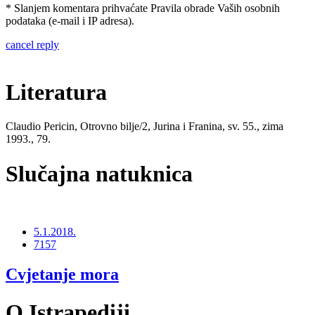
* Slanjem komentara prihvaćate Pravila obrade Vaših osobnih
podataka (e-mail i IP adresa).
cancel reply
Literatura
Claudio Pericin, Otrovno bilje/2, Jurina i Franina, sv. 55., zima
1993., 79.
Slučajna natuknica
5.1.2018.
7157
Cvjetanje mora
O Istrapediji