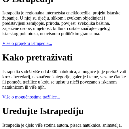
Istrapedia je regionalna internetska enciklopedija, projekt Istarske
županije. U njoj su riječju, slikom i zvukom objedinjeni i
predstavljeni zemljopis, priroda, povijest, svekolika baština,
zapažene osobe, umjetnost, kultura i ostale značajke cijelog
istarskog poluotoka, neovisno o političkim granicama.
Više o projektu Istrapedia...
Kako pretraživati
Istrapedia sadrži više od 4.000 natuknica, a moguće ju je pretraživati
kroz abecedarij, naznačene kategorije, galerije i teme, vezane članke
ili pomoću tražilice u koju se upisuju riječi povezane s iskanom
natuknicom ili više njih.
Više o mogućnostima tražilice...
Uređujte Istrapediju
Istrapedia je djelo više stotina autora, pisaca natuknica, snimatelja,