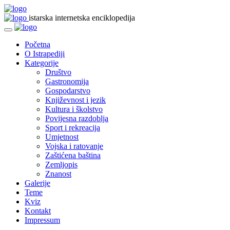
istarska internetska enciklopedija
Početna
O Istrapediji
Kategorije
Društvo
Gastronomija
Gospodarstvo
Književnost i jezik
Kultura i školstvo
Povijesna razdoblja
Sport i rekreacija
Umjetnost
Vojska i ratovanje
Zaštićena baština
Zemljopis
Znanost
Galerije
Teme
Kviz
Kontakt
Impressum