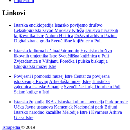
Impressum
Linkovi
Istarska enciklopedija
Istarsko povijesno društvo
Leksikografski zavod Miroslav Krleža
Društvo hrvatskih
književnika Istre
Natura Histrica
Državni arhiv u Pazinu
Digitalizirana građa Sveučilišne knjižnice u Puli
Istarska kulturna baština/Patrimonio
Hrvatsko društvo
likovnih umjetnika Istre
Sveučilišna knjižnica u Puli
Zvjezdarnica u Višnjanu
Porečka i pulska biskupija
Etnografski muzej Istre
Povijesni i pomorski muzej Istre
Centar za povijesna
istraživanja Rovinj
Arheološki muzej Istre
Turistička
zajednica Istarske županije
Sveučilište Jurja Dobrile u Puli
Sajam knjige u Istri
Istarska županija
IKA - Istarska kulturna agencija
Park prirode
Učka
Javna ustanova Kamenjak
Nacionalni park Brijuni
Istarsko narodno kazalište
Melodije Istre i Kvarnera
Arhiva
Glasa Istre
Istrapedia
© 2019