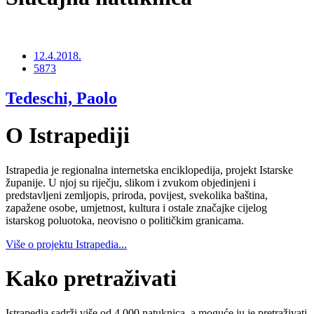
12.4.2018.
5873
Tedeschi, Paolo
O Istrapediji
Istrapedia je regionalna internetska enciklopedija, projekt Istarske
županije. U njoj su riječju, slikom i zvukom objedinjeni i
predstavljeni zemljopis, priroda, povijest, svekolika baština,
zapažene osobe, umjetnost, kultura i ostale značajke cijelog
istarskog poluotoka, neovisno o političkim granicama.
Više o projektu Istrapedia...
Kako pretraživati
Istrapedia sadrži više od 4.000 natuknica, a moguće ju je pretraživati