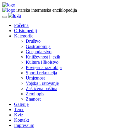
istarska internetska enciklopedija
Početna
O Istrapediji
Kategorije
Društvo
Gastronomija
Gospodarstvo
Književnost i jezik
Kultura i školstvo
Povijesna razdoblja
Sport i rekreacija
Umjetnost
Vojska i ratovanje
Zaštićena baština
Zemljopis
Znanost
Galerije
Teme
Kviz
Kontakt
Impressum