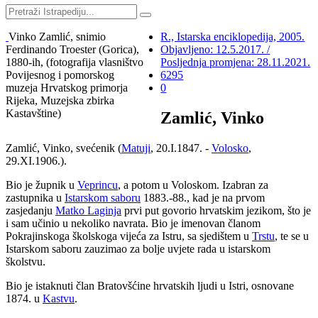
Vinko Zamlić, snimio
R., Istarska enciklopedija, 2005.
Ferdinando Troester (Gorica),
Objavljeno: 12.5.2017. /
1880-ih, (fotografija vlasništvo
Posljednja promjena: 28.11.2021.
Povijesnog i pomorskog
6295
muzeja Hrvatskog primorja
0
Rijeka, Muzejska zbirka
Kastavštine)
Zamlić, Vinko
Zamlić, Vinko, svećenik (
Matuji
, 20.I.1847. -
Volosko
,
29.XI.1906.).
Bio je župnik u
Veprincu
, a potom u Voloskom. Izabran za
zastupnika u
Istarskom saboru
1883.-88., kad je na prvom
zasjedanju
Matko Laginja
prvi put govorio hrvatskim jezikom, što je
i sam učinio u nekoliko navrata. Bio je imenovan članom
Pokrajinskoga školskoga vijeća za Istru, sa sjedištem u
Trstu
, te se u
Istarskom saboru zauzimao za bolje uvjete rada u istarskom
školstvu.
Bio je istaknuti član Bratovšćine hrvatskih ljudi u Istri, osnovane
1874. u
Kastvu
.