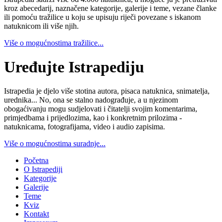
kroz abecedarij, naznačene kategorije, galerije i teme, vezane članke
ili pomoću tražilice u koju se upisuju riječi povezane s iskanom
natuknicom ili više njih.
Više o mogućnostima tražilice...
Uređujte Istrapediju
Istrapedia je djelo više stotina autora, pisaca natuknica, snimatelja,
urednika... No, ona se stalno nadograđuje, a u njezinom
obogaćivanju mogu sudjelovati i čitatelji svojim komentarima,
primjedbama i prijedlozima, kao i konkretnim prilozima -
natuknicama, fotografijama, video i audio zapisima.
Više o mogućnostima suradnje...
Početna
O Istrapediji
Kategorije
Galerije
Teme
Kviz
Kontakt