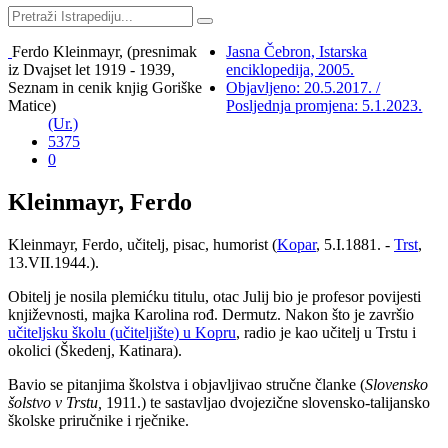
Ferdo Kleinmayr, (presnimak
Jasna Čebron, Istarska
iz Dvajset let 1919 - 1939,
enciklopedija, 2005.
Seznam in cenik knjig Goriške
Objavljeno: 20.5.2017. /
Matice)
Posljednja promjena: 5.1.2023.
(Ur.)
5375
0
Kleinmayr, Ferdo
Kleinmayr, Ferdo, učitelj, pisac, humorist (
Kopar
, 5.I.1881. -
Trst
,
13.VII.1944.).
Obitelj je nosila plemićku titulu, otac Julij bio je profesor povijesti
književnosti, majka Karolina rođ. Dermutz. Nakon što je završio
učiteljsku školu (učiteljište) u Kopru
, radio je kao učitelj u Trstu i
okolici (Škedenj, Katinara).
Bavio se pitanjima školstva i objavljivao stručne članke (
Slovensko
šolstvo v Trstu,
1911.) te sastavljao dvojezične slovensko-talijansko
školske priručnike i rječnike.