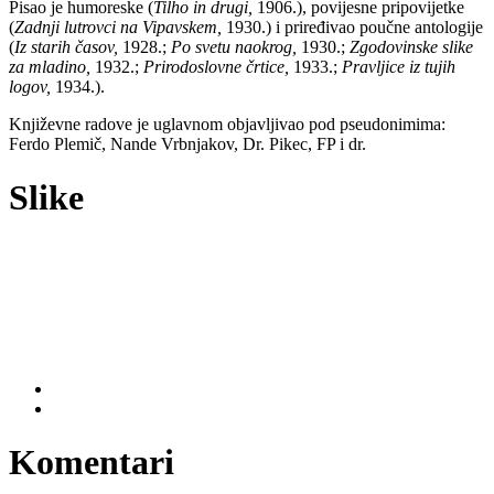
Pisao je humoreske (
Tilho in drugi,
1906.), povijesne pripovijetke
(
Zadnji lutrovci na Vipavskem,
1930.) i priređivao poučne antologije
(
Iz starih časov,
1928.;
Po svetu naokrog,
1930.;
Zgodovinske slike
za mladino,
1932.;
Prirodoslovne črtice,
1933.;
Pravljice iz tujih
logov,
1934.).
Književne radove je uglavnom objavljivao pod pseudonimima:
Ferdo Plemič, Nande Vrbnjakov, Dr. Pikec, FP i dr.
Slike
Komentari