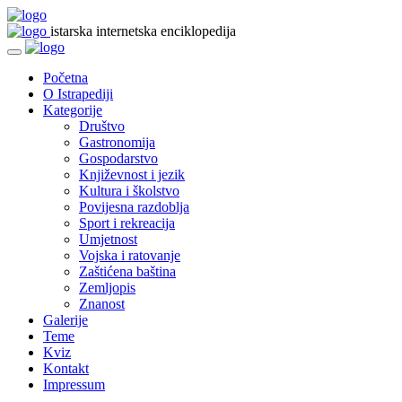
istarska internetska enciklopedija
Početna
O Istrapediji
Kategorije
Društvo
Gastronomija
Gospodarstvo
Književnost i jezik
Kultura i školstvo
Povijesna razdoblja
Sport i rekreacija
Umjetnost
Vojska i ratovanje
Zaštićena baština
Zemljopis
Znanost
Galerije
Teme
Kviz
Kontakt
Impressum