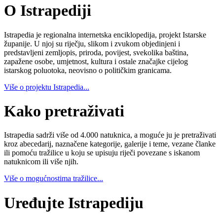
O Istrapediji
Istrapedia je regionalna internetska enciklopedija, projekt Istarske
županije. U njoj su riječju, slikom i zvukom objedinjeni i
predstavljeni zemljopis, priroda, povijest, svekolika baština,
zapažene osobe, umjetnost, kultura i ostale značajke cijelog
istarskog poluotoka, neovisno o političkim granicama.
Više o projektu Istrapedia...
Kako pretraživati
Istrapedia sadrži više od 4.000 natuknica, a moguće ju je pretraživati
kroz abecedarij, naznačene kategorije, galerije i teme, vezane članke
ili pomoću tražilice u koju se upisuju riječi povezane s iskanom
natuknicom ili više njih.
Više o mogućnostima tražilice...
Uređujte Istrapediju