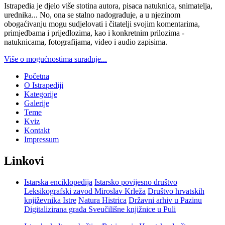
Istrapedia je djelo više stotina autora, pisaca natuknica, snimatelja,
urednika... No, ona se stalno nadograđuje, a u njezinom
obogaćivanju mogu sudjelovati i čitatelji svojim komentarima,
primjedbama i prijedlozima, kao i konkretnim prilozima -
natuknicama, fotografijama, video i audio zapisima.
Više o mogućnostima suradnje...
Početna
O Istrapediji
Kategorije
Galerije
Teme
Kviz
Kontakt
Impressum
Linkovi
Istarska enciklopedija
Istarsko povijesno društvo
Leksikografski zavod Miroslav Krleža
Društvo hrvatskih
književnika Istre
Natura Histrica
Državni arhiv u Pazinu
Digitalizirana građa Sveučilišne knjižnice u Puli