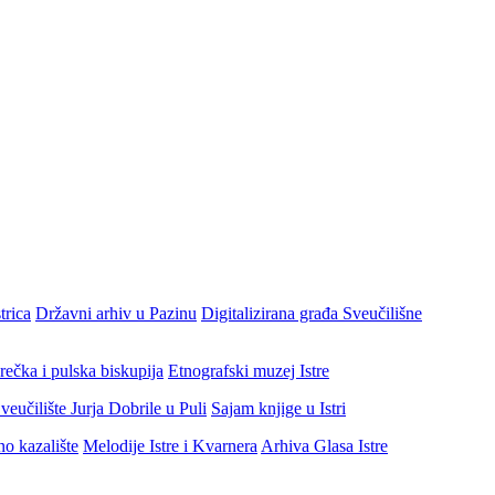
trica
Državni arhiv u Pazinu
Digitalizirana građa Sveučilišne
rečka i pulska biskupija
Etnografski muzej Istre
veučilište Jurja Dobrile u Puli
Sajam knjige u Istri
no kazalište
Melodije Istre i Kvarnera
Arhiva Glasa Istre