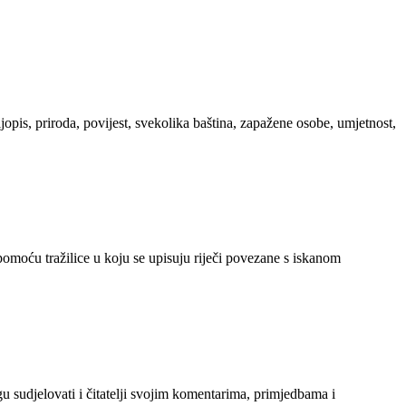
ljopis, priroda, povijest, svekolika baština, zapažene osobe, umjetnost,
 pomoću tražilice u koju se upisuju riječi povezane s iskanom
gu sudjelovati i čitatelji svojim komentarima, primjedbama i