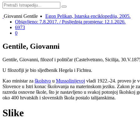
Giovanni Gentile
Egon Pelikan, Istarska enciklopedija, 2005.
Objavljeno: 7.8.2017. / Posljednja promjena: 12.1.2026.
6973
0
Gentile, Giovanni
Gentile, Giovanni, filozof i političar (Castelvetrano, Sicilija, 30.V.187
U filozofiji je bio sljedbenik Hegela i Fichtea.
Kao ministar za
školstvo
u
Mussolinijevoj
vladi 1922.-24. proveo je ve
Slovence u Istri konac školovanja na materinskom jeziku. Zakon je za 
razreda osnovne škole, što je nastavljeno u svakoj potonjoj školskoj 
oko 400 hrvatskih i slovenskih škola postalo talijanskima.
Slike