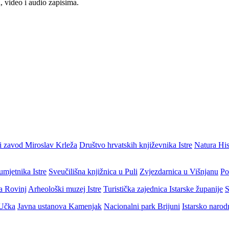
, video i audio zapisima.
i zavod Miroslav Krleža
Društvo hrvatskih književnika Istre
Natura His
umjetnika Istre
Sveučilišna knjižnica u Puli
Zvjezdarnica u Višnjanu
Po
ja Rovinj
Arheološki muzej Istre
Turistička zajednica Istarske županije
S
 Učka
Javna ustanova Kamenjak
Nacionalni park Brijuni
Istarsko narod