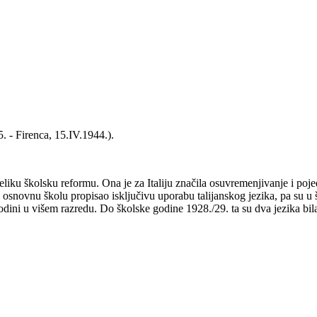
5. - Firenca, 15.IV.1944.).
liku školsku reformu. Ona je za Italiju značila osuvremenjivanje i poje
osnovnu školu propisao isključivu uporabu talijanskog jezika, pa su u šk
godini u višem razredu. Do školske godine 1928./29. ta su dva jezika bi