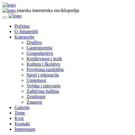
istarska internetska enciklopedija
Početna
O Istrapediji
Kategorije
Društvo
Gastronomija
Gospodarstvo
Književnost i jezik
Kultura i školstvo
Povijesna razdoblja
Sport i rekreacija
Umjetnost
Vojska i ratovanje
Zaštićena baština
Zemljopis
Znanost
Galerije
Teme
Kviz
Kontakt
Impressum