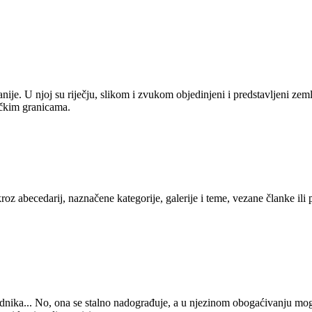
anije. U njoj su riječju, slikom i zvukom objedinjeni i predstavljeni zem
tičkim granicama.
kroz abecedarij, naznačene kategorije, galerije i teme, vezane članke ili
 urednika... No, ona se stalno nadograđuje, a u njezinom obogaćivanju mo