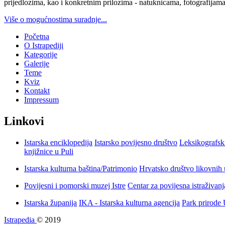
prijedlozima, kao i konkretnim prilozima - natuknicama, fotografijama
Više o mogućnostima suradnje...
Početna
O Istrapediji
Kategorije
Galerije
Teme
Kviz
Kontakt
Impressum
Linkovi
Istarska enciklopedija
Istarsko povijesno društvo
Leksikografsk
knjižnice u Puli
Istarska kulturna baština/Patrimonio
Hrvatsko društvo likovnih 
Povijesni i pomorski muzej Istre
Centar za povijesna istraživan
Istarska županija
IKA - Istarska kulturna agencija
Park prirode
Istrapedia
© 2019