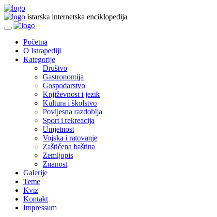
istarska internetska enciklopedija
Početna
O Istrapediji
Kategorije
Društvo
Gastronomija
Gospodarstvo
Književnost i jezik
Kultura i školstvo
Povijesna razdoblja
Sport i rekreacija
Umjetnost
Vojska i ratovanje
Zaštićena baština
Zemljopis
Znanost
Galerije
Teme
Kviz
Kontakt
Impressum