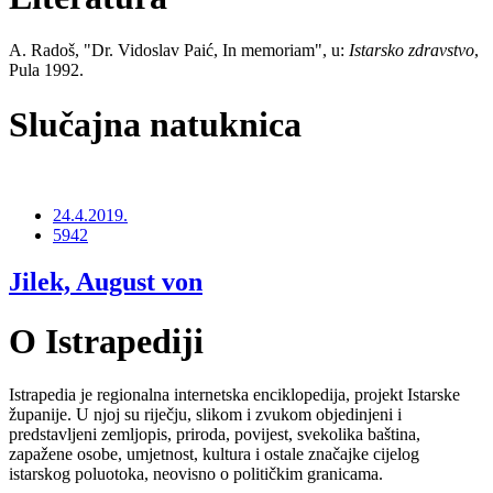
A. Radoš, "Dr. Vidoslav Paić, In memoriam", u:
Istarsko zdravstvo
,
Pula 1992.
Slučajna natuknica
24.4.2019.
5942
Jilek, August von
O Istrapediji
Istrapedia je regionalna internetska enciklopedija, projekt Istarske
županije. U njoj su riječju, slikom i zvukom objedinjeni i
predstavljeni zemljopis, priroda, povijest, svekolika baština,
zapažene osobe, umjetnost, kultura i ostale značajke cijelog
istarskog poluotoka, neovisno o političkim granicama.