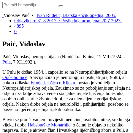
Vidoslav Paić
Ivan Rudelić, Istarska enciklopedija, 2005.
Objavljeno: 31.8.2017. / Posljednja promjena: 20.7.2023.
4895
0
Paić, Vidoslav
Paić, Vidoslav, neuropsihijatar (Nunić kraj Knina, 15.VIII.1924. -
Pula
, 7.XI.1992.).
U Pulu je došao 1954. i zaposlio se na Neuropsihijatrijskom odjelu
Opće bolnice
. Specijalizirao je neurologiju i psihijatriju (1958.), a
nakon odlaska
Franje Jelašića
u
Rijeku
, postao je voditeljem
Neuropsihijatrijskog odjela. Zauzimao se za poboljšanje smještaja na
odjelu i za bolje zdravstvene i socijalne uvjete liječenja bolesnika,
osobito onih starije životne dobi, te za utemeljenje gerijatrijskog
odjela. Nakon diobe odjela na neurološki i psihijatrijski, posebno se
posvetio liječenju psihijatrijskih bolesnika.
Bavio se proučavanjem povijesti medicine, osobito antike, srednjega
vijeka i doba
Habsburške Monarhije
, o čemu je objavio nekoliko
rasprava. Bio je aktivan član Hrvatskoga liječničkog zbora u Puli, a