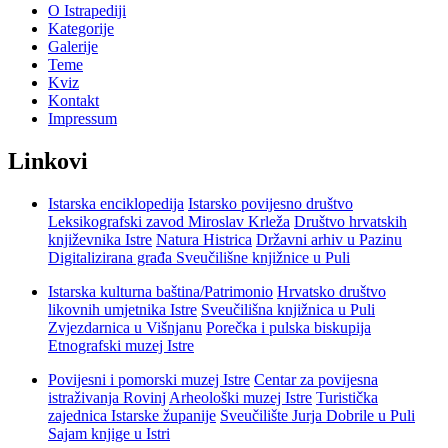
O Istrapediji
Kategorije
Galerije
Teme
Kviz
Kontakt
Impressum
Linkovi
Istarska enciklopedija
Istarsko povijesno društvo
Leksikografski zavod Miroslav Krleža
Društvo hrvatskih
književnika Istre
Natura Histrica
Državni arhiv u Pazinu
Digitalizirana građa Sveučilišne knjižnice u Puli
Istarska kulturna baština/Patrimonio
Hrvatsko društvo
likovnih umjetnika Istre
Sveučilišna knjižnica u Puli
Zvjezdarnica u Višnjanu
Porečka i pulska biskupija
Etnografski muzej Istre
Povijesni i pomorski muzej Istre
Centar za povijesna
istraživanja Rovinj
Arheološki muzej Istre
Turistička
zajednica Istarske županije
Sveučilište Jurja Dobrile u Puli
Sajam knjige u Istri