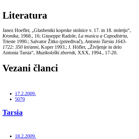
Literatura
Janez Hoefler, „Glasbeniki koprske stolnice v. 17. in 18. stoletju“,
Kronika
, 1968., 16; Giuseppe Radole,
La musica a Capodistria
,
Trieste 1990.; Salvator Žitko (priređivač),
Antonio Tarsia 1643-
1722: 350 let/anni
, Koper 1993.; J. Höfler, „Življenje in delo
Antonia Tarsia“,
Muzikološki zbornik
, XXX, 1994., 17-20.
Vezani članci
17.2.2009.
5079
Tarsia
18.2.2009.