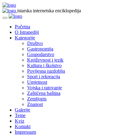
istarska internetska enciklopedija
Početna
O Istrapediji
Kategorije
Društvo
Gastronomija
Gospodarstvo
Književnost i jezik
Kultura i školstvo
Povijesna razdoblja
Sport i rekreacija
Umjetnost
Vojska i ratovanje
Zaštićena baština
Zemljopis
Znanost
Galerije
Teme
Kviz
Kontakt
Impressum