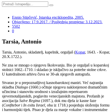
Ennio Stipčević, Istarska enciklopedija, 2005.
Objavljeno: 17.9.2017. / Posljednja promjena: 3.12.2023.
5502
0
Tarsia, Antonio
Tarsia, Antonio, skladatelj, kapelnik, orguljaš (
Kopar
, 1643. - Kopar,
20.X.1722.).
Ne zna se mnogo o njegovu školovanju. Bio je orguljaš u koparskoj
stolnici 1662.-1710. i skladao je isključivo za potrebe stolne crkve.
U katedralnom arhivu čuva se 30-ak njegovih autografa.
Stvarao je u prepoznatljivoj kasnobaroknoj maniri. Već najranija
skladba
Dialogo
(1660.) očituje njegovu naklonjenost dramatičnim
učincima i stanovitu srodnost s izražajnim repertoarom
sjevernotalijanskih, poglavito venecijanskih majstora. Profanih je
asocijacija
Salve Regina
(1697.), dok mu djela iz kasne faze
(
Confitebor
i
In exitu Israel,
oba
iz 1718.) posjeduju složeniju formu
i harmonijski tijek. Pisao je djela za manje vokalne i instrumentalne