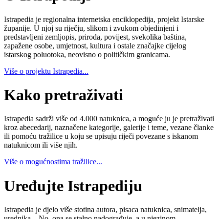
Istrapedia je regionalna internetska enciklopedija, projekt Istarske
županije. U njoj su riječju, slikom i zvukom objedinjeni i
predstavljeni zemljopis, priroda, povijest, svekolika baština,
zapažene osobe, umjetnost, kultura i ostale značajke cijelog
istarskog poluotoka, neovisno o političkim granicama.
Više o projektu Istrapedia...
Kako pretraživati
Istrapedia sadrži više od 4.000 natuknica, a moguće ju je pretraživati
kroz abecedarij, naznačene kategorije, galerije i teme, vezane članke
ili pomoću tražilice u koju se upisuju riječi povezane s iskanom
natuknicom ili više njih.
Više o mogućnostima tražilice...
Uređujte Istrapediju
Istrapedia je djelo više stotina autora, pisaca natuknica, snimatelja,
urednika... No, ona se stalno nadograđuje, a u njezinom