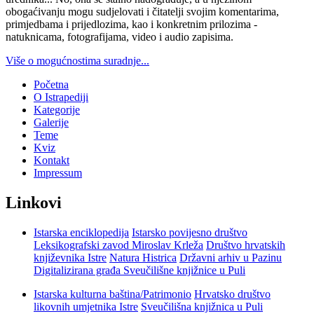
obogaćivanju mogu sudjelovati i čitatelji svojim komentarima,
primjedbama i prijedlozima, kao i konkretnim prilozima -
natuknicama, fotografijama, video i audio zapisima.
Više o mogućnostima suradnje...
Početna
O Istrapediji
Kategorije
Galerije
Teme
Kviz
Kontakt
Impressum
Linkovi
Istarska enciklopedija
Istarsko povijesno društvo
Leksikografski zavod Miroslav Krleža
Društvo hrvatskih
književnika Istre
Natura Histrica
Državni arhiv u Pazinu
Digitalizirana građa Sveučilišne knjižnice u Puli
Istarska kulturna baština/Patrimonio
Hrvatsko društvo
likovnih umjetnika Istre
Sveučilišna knjižnica u Puli