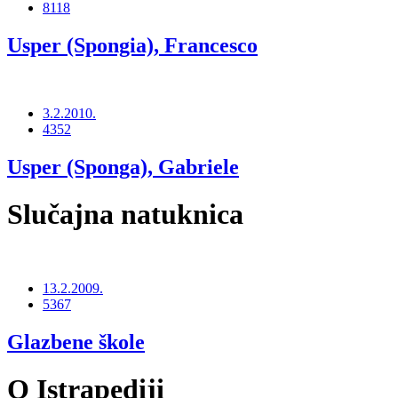
8118
Usper (Spongia), Francesco
3.2.2010.
4352
Usper (Sponga), Gabriele
Slučajna natuknica
13.2.2009.
5367
Glazbene škole
O Istrapediji