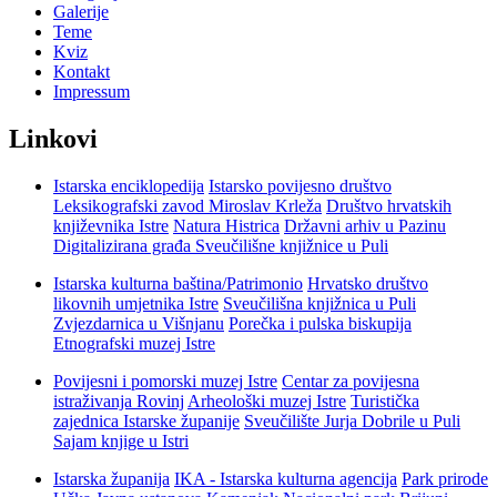
Galerije
Teme
Kviz
Kontakt
Impressum
Linkovi
Istarska enciklopedija
Istarsko povijesno društvo
Leksikografski zavod Miroslav Krleža
Društvo hrvatskih
književnika Istre
Natura Histrica
Državni arhiv u Pazinu
Digitalizirana građa Sveučilišne knjižnice u Puli
Istarska kulturna baština/Patrimonio
Hrvatsko društvo
likovnih umjetnika Istre
Sveučilišna knjižnica u Puli
Zvjezdarnica u Višnjanu
Porečka i pulska biskupija
Etnografski muzej Istre
Povijesni i pomorski muzej Istre
Centar za povijesna
istraživanja Rovinj
Arheološki muzej Istre
Turistička
zajednica Istarske županije
Sveučilište Jurja Dobrile u Puli
Sajam knjige u Istri
Istarska županija
IKA - Istarska kulturna agencija
Park prirode