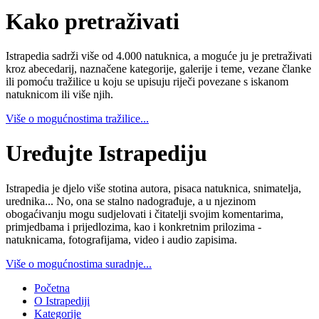
Kako pretraživati
Istrapedia sadrži više od 4.000 natuknica, a moguće ju je pretraživati
kroz abecedarij, naznačene kategorije, galerije i teme, vezane članke
ili pomoću tražilice u koju se upisuju riječi povezane s iskanom
natuknicom ili više njih.
Više o mogućnostima tražilice...
Uređujte Istrapediju
Istrapedia je djelo više stotina autora, pisaca natuknica, snimatelja,
urednika... No, ona se stalno nadograđuje, a u njezinom
obogaćivanju mogu sudjelovati i čitatelji svojim komentarima,
primjedbama i prijedlozima, kao i konkretnim prilozima -
natuknicama, fotografijama, video i audio zapisima.
Više o mogućnostima suradnje...
Početna
O Istrapediji
Kategorije