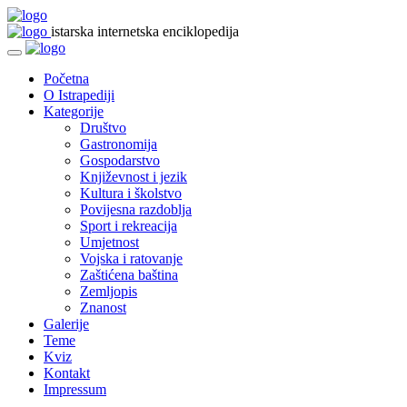
istarska internetska enciklopedija
Početna
O Istrapediji
Kategorije
Društvo
Gastronomija
Gospodarstvo
Književnost i jezik
Kultura i školstvo
Povijesna razdoblja
Sport i rekreacija
Umjetnost
Vojska i ratovanje
Zaštićena baština
Zemljopis
Znanost
Galerije
Teme
Kviz
Kontakt
Impressum