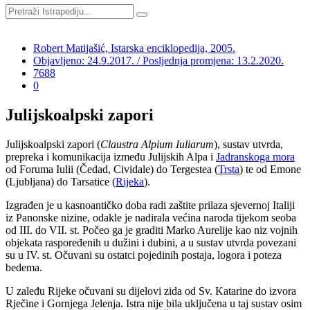
Robert Matijašić, Istarska enciklopedija, 2005.
Objavljeno: 24.9.2017. / Posljednja promjena: 13.2.2020.
7688
0
Julijskoalpski zapori
Julijskoalpski zapori (
Claustra Alpium Iuliarum
), sustav utvrda,
prepreka i komunikacija između Julijskih Alpa i
Jadranskoga mora
od Foruma Iulii (Čedad, Cividale) do Tergestea (
Trsta
) te od Emone
(Ljubljana) do Tarsatice (
Rijeka
).
Izgrađen je u kasnoantičko doba radi zaštite prilaza sjevernoj Italiji
iz Panonske nizine, odakle je nadirala većina naroda tijekom seoba
od III. do VII. st. Počeo ga je graditi Marko Aurelije kao niz vojnih
objekata raspoređenih u dužini i dubini, a u sustav utvrda povezani
su u IV. st. Očuvani su ostatci pojedinih postaja, logora i poteza
bedema.
U zaleđu Rijeke očuvani su dijelovi zida od Sv. Katarine do izvora
Rječine i Gornjega Jelenja. Istra nije bila uključena u taj sustav osim