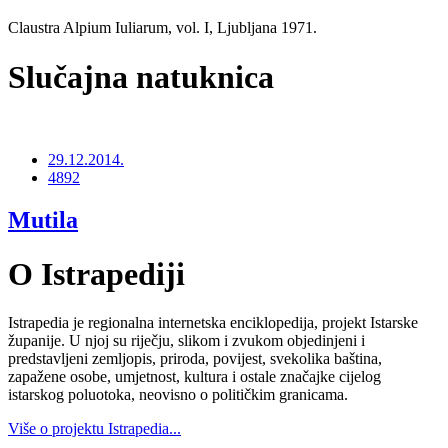
Claustra Alpium Iuliarum, vol. I, Ljubljana 1971.
Slučajna natuknica
29.12.2014.
4892
Mutila
O Istrapediji
Istrapedia je regionalna internetska enciklopedija, projekt Istarske
županije. U njoj su riječju, slikom i zvukom objedinjeni i
predstavljeni zemljopis, priroda, povijest, svekolika baština,
zapažene osobe, umjetnost, kultura i ostale značajke cijelog
istarskog poluotoka, neovisno o političkim granicama.
Više o projektu Istrapedia...