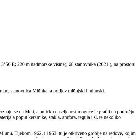
3°56′E; 220 m nadmorske visine); 68 stanovnika (2021.), na prostoru
ac, stanovnica Mlũnka, a pridjev mlũnjski i mlȕnski.
znaju se na Meji, a antičku naseljenost moguće je pratiti na području
erijala poput keramike, stakla, amfora, tegula i sl. te nekoliko
 Mlunu. Tijekom 1962. i 1963. tu je otkriveno groblje na redove, kojim