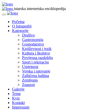
istarska internetska enciklopedija
Početna
O Istrapediji
Kategorije
Društvo
Gastronomija
Gospodarstvo
Književnost i jezik
Kultura i školstvo
Povijesna razdoblja
Sport i rekreacija
Umjetnost
Vojska i ratovanje
Zaštićena baština
Zemljopis
Znanost
Galerije
Teme
Kviz
Kontakt
Impressum