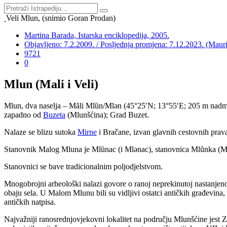
Veli Mlun, (snimio Goran Prodan)
Martina Barada, Istarska enciklopedija, 2005.
Objavljeno: 7.2.2009. / Posljednja promjena: 7.12.2023. (Mau
9721
0
Mlun (Mali i Veli)
Mlun, dva naselja – M
ȃ
li Ml
ȕ
n/Ml
ə
n (45°25′N; 13°55′E; 205 m nadmo
zapadno od
Buzeta
(Mlunšćina); Grad Buzet.
Nalaze se blizu sutoka
Mirne
i Bračane, izvan glavnih cestovnih prava
Stanovnik Malog Mluna je Mlȕnac (i Mlənac), stanovnica Mlȗnka (Mlə
Stanovnici se bave tradicionalnim poljodjelstvom.
Mnogobrojni arheološki nalazi govore o ranoj neprekinutoj nastanjeno
obaju sela. U Malom Mlunu bili su vidljivi ostatci antičkih građevina,
antičkih natpisa.
Najvažniji ranosrednjovjekovni lokalitet na području Mlunšćine jest Z