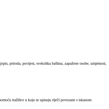
ljopis, priroda, povijest, svekolika baština, zapažene osobe, umjetnost,
 pomoću tražilice u koju se upisuju riječi povezane s iskanom