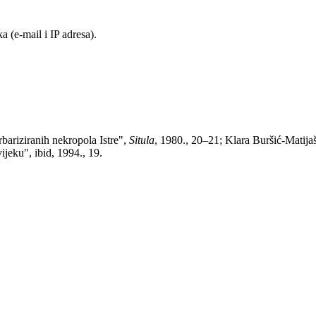
 (e-mail i IP adresa).
ariziranih nekropola Istre",
Situla
, 1980., 20–21; Klara Buršić-Matijaši
ijeku", ibid, 1994., 19.