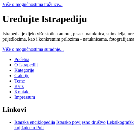
Više o mogućnostima tražilice...
Uređujte Istrapediju
Istrapedia je djelo više stotina autora, pisaca natuknica, snimatelja,
prijedlozima, kao i konkretnim prilozima - natuknicama, fotografijama
Više o mogućnostima suradnje...
Početna
O Istrapediji
Kategorije
Galerije
Teme
Kviz
Kontakt
Impressum
Linkovi
Istarska enciklopedija
Istarsko povijesno društvo
Leksikografsk
knjižnice u Puli