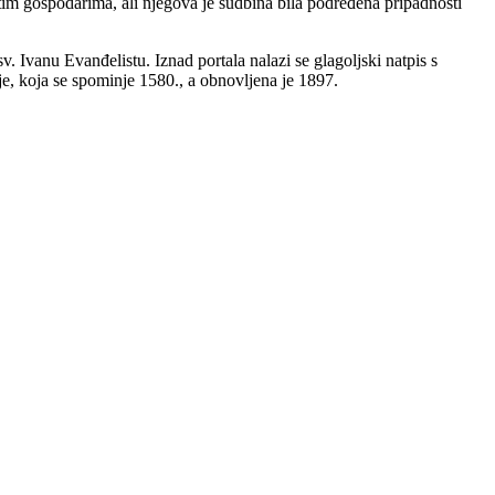
tim gospodarima, ali njegova je sudbina bila podređena pripadnosti
. Ivanu Evanđelistu. Iznad portala nalazi se glagoljski natpis s
e, koja se spominje 1580., a obnovljena je 1897.