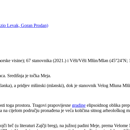
rizio Levak, Goran Prodan)
rske visine); 67 stanovnika (2021.) i Vȅli/Vȇli Mlȕn/Mlən (45°24′N; 1
ca. Središnja je točka Meja.
nka), a pridjev mlȕnski (mlənski), dok je stanovnik Velog Mluna Mlũnj
sti toga prostora. Tragovi prapovijesne
gradine
elipsoidnog oblika prepo
 a na cijelom području pronađena je veća količina sitnog arheološkog mat
ojči brč (u literaturi Zajčji breg), na južnoj padini Meje, prema Velome