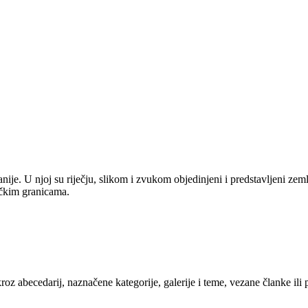
anije. U njoj su riječju, slikom i zvukom objedinjeni i predstavljeni zem
tičkim granicama.
kroz abecedarij, naznačene kategorije, galerije i teme, vezane članke ili