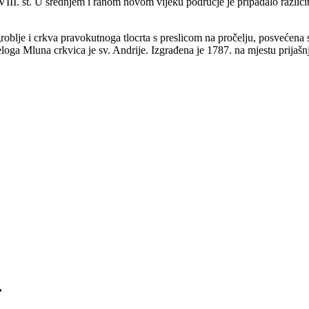
VIII. st. U srednjem i ranom novom vijeku područje je pripadalo različi
blje i crkva pravokutnoga tlocrta s preslicom na pročelju, posvećena sv
ga Mluna crkvica je sv. Andrije. Izgrađena je 1787. na mjestu prijašnj
.