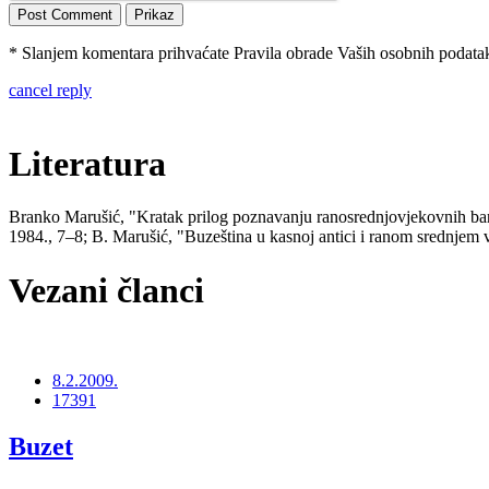
* Slanjem komentara prihvaćate Pravila obrade Vaših osobnih podataka
cancel reply
Literatura
Branko Marušić, "Kratak prilog poznavanju ranosrednjovjekovnih barb
1984., 7–8; B. Marušić, "Buzeština u kasnoj antici i ranom srednjem v
Vezani članci
8.2.2009.
17391
Buzet