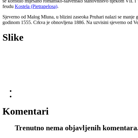
se koristilo miješano romansko-slavensko stanovništvo tijekom VII. i 
feudu
Kostela (Pietrapelosa)
.
Sjeverno od Malog Mluna, u blizini zaseoka Pruhari nalazi se manje gro
godinom 1555. Crkva je obnovljena 1886. Na uzvisini sjeverno od Velo
Slike
Komentari
Trenutno nema objavljenih komentara