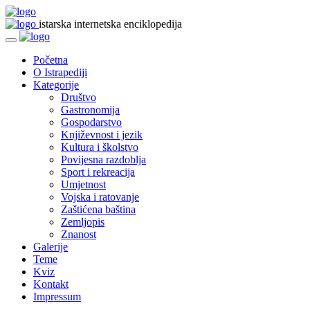
istarska internetska enciklopedija
Početna
O Istrapediji
Kategorije
Društvo
Gastronomija
Gospodarstvo
Književnost i jezik
Kultura i školstvo
Povijesna razdoblja
Sport i rekreacija
Umjetnost
Vojska i ratovanje
Zaštićena baština
Zemljopis
Znanost
Galerije
Teme
Kviz
Kontakt
Impressum