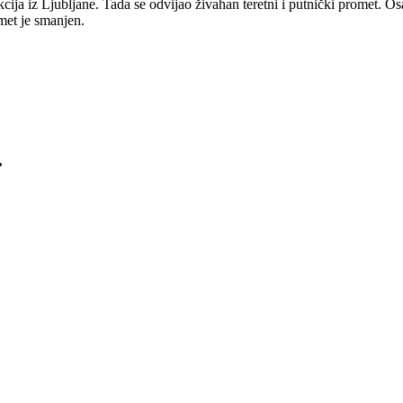
kcija iz Ljubljane. Tada se odvijao živahan teretni i putnički promet. O
omet je smanjen.
.