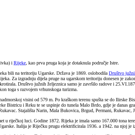
ivka) i
Rijeke
, kao prva pruga koja je dotaknula područje Istre.
jeka bili na teritoriju Ugarske. Država je 1869. oslobodila
Društvo južni
Rijeka. Za izgradnju dijela pruge na ugarskom teritoriju donesen je zak
rotirala. Društvo južnih željeznica samo je završilo radove i 25.VI.187
 nakon toga s razvojem vrhunskoga turizma.
admorskoj visini od 579 m. Po kraškom terenu spušta se do Ilirske Bistric
ijeke Bistricu i Reku te se uspinje do tunela Malo Brdo, gdje je danas g
l Rukavac. Stajališta Narin, Mala Bukovica, Brgud, Permani, Rukavac, Ju
et u riječkoj luci. Godine 1872. Rijeka je imala samo 167.000 tona ter
 Ugarske. Italija je Riječku prugu elektrificirala 1936. a 1942. na njoj j