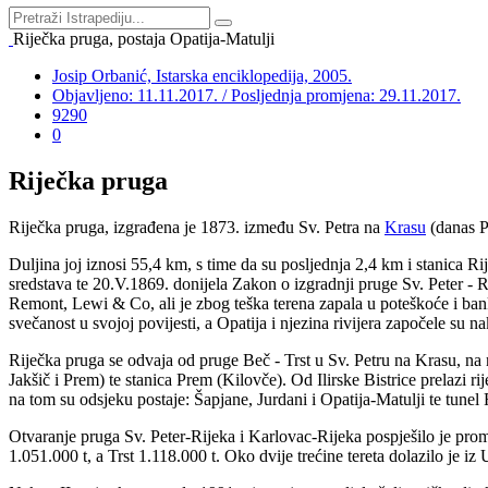
Riječka pruga, postaja Opatija-Matulji
Josip Orbanić, Istarska enciklopedija, 2005.
Objavljeno: 11.11.2017. / Posljednja promjena: 29.11.2017.
9290
0
Riječka pruga
Riječka pruga, izgrađena je 1873. između Sv. Petra na
Krasu
(danas P
Duljina joj iznosi 55,4 km, s time da su posljednja 2,4 km i stanica Ri
sredstava te 20.V.1869. donijela Zakon o izgradnji pruge Sv. Peter - 
Remont, Lewi & Co, ali je zbog teška terena zapala u poteškoće i bank
svečanost u svojoj povijesti, a Opatija i njezina rivijera započele su
Riječka pruga se odvaja od pruge Beč - Trst u Sv. Petru na Krasu, na n
Jakšič i Prem) te stanica Prem (Kilovče). Od Ilirske Bistrice prelazi r
na tom su odsjeku postaje: Šapjane, Jurdani i Opatija-Matulji te tune
Otvaranje pruga Sv. Peter-Rijeka i Karlovac-Rijeka pospješilo je prom
1.051.000 t, a Trst 1.118.000 t. Oko dvije trećine tereta dolazilo je iz