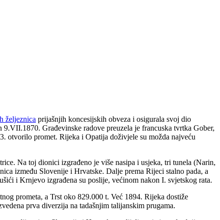
h željeznica
prijašnjih koncesijskih obveza i osigurala svoj dio
on 9.VII.1870. Građevinske radove preuzela je francuska tvrtka Gober,
3. otvorilo promet. Rijeka i Opatija doživjele su možda najveću
e. Na toj dionici izgrađeno je više nasipa i usjeka, tri tunela (Narin,
ranica između Slovenije i Hrvatske. Dalje prema Rijeci stalno pada, a
šići i Krnjevo izgrađena su poslije, većinom nakon I. svjetskog rata.
etnog prometa, a Trst oko 829.000 t. Već 1894. Rijeka dostiže
e izvedena prva diverzija na tadašnjim talijanskim prugama.