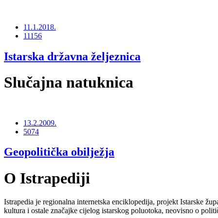
11.1.2018.
11156
Istarska državna željeznica
Slučajna natuknica
13.2.2009.
5074
Geopolitička obilježja
O Istrapediji
Istrapedia je regionalna internetska enciklopedija, projekt Istarske žup
kultura i ostale značajke cijelog istarskog poluotoka, neovisno o poli