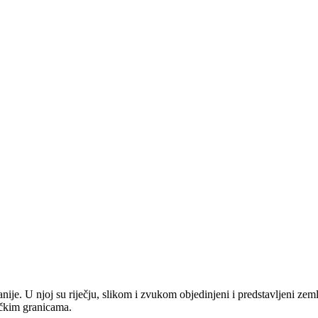
anije. U njoj su riječju, slikom i zvukom objedinjeni i predstavljeni zem
tičkim granicama.