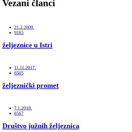
Vezani članci
21.2.2009.
9165
željeznice u Istri
11.11.2017.
6505
željeznički promet
7.1.2018.
6567
Društvo južnih željeznica