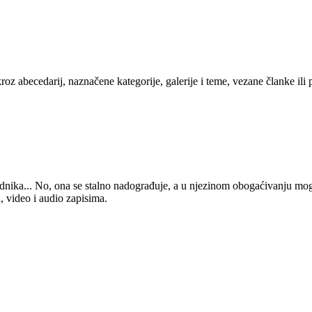
kroz abecedarij, naznačene kategorije, galerije i teme, vezane članke ili
 urednika... No, ona se stalno nadograđuje, a u njezinom obogaćivanju mo
, video i audio zapisima.