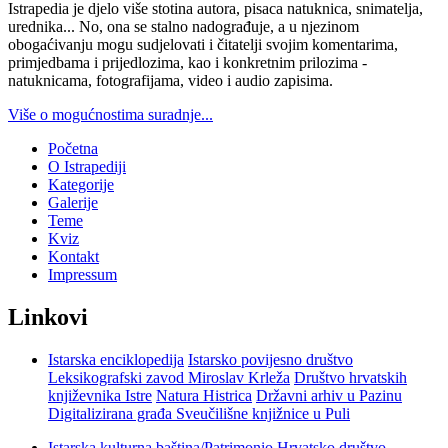
Istrapedia je djelo više stotina autora, pisaca natuknica, snimatelja,
urednika... No, ona se stalno nadograđuje, a u njezinom
obogaćivanju mogu sudjelovati i čitatelji svojim komentarima,
primjedbama i prijedlozima, kao i konkretnim prilozima -
natuknicama, fotografijama, video i audio zapisima.
Više o mogućnostima suradnje...
Početna
O Istrapediji
Kategorije
Galerije
Teme
Kviz
Kontakt
Impressum
Linkovi
Istarska enciklopedija
Istarsko povijesno društvo
Leksikografski zavod Miroslav Krleža
Društvo hrvatskih
književnika Istre
Natura Histrica
Državni arhiv u Pazinu
Digitalizirana građa Sveučilišne knjižnice u Puli
Istarska kulturna baština/Patrimonio
Hrvatsko društvo