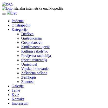
istarska internetska enciklopedija
Početna
O Istrapediji
Kategorije
Društvo
Gastronomija
Gospodarstvo
Književnost i jezik
Kultura i školstvo
Povijesna razdoblja
Sport i rekreacija
Umjetnost
Vojska i ratovanje
Zaštićena baština
Zemljopis
Znanost
Galerije
Teme
Kviz
Kontakt
Impressum