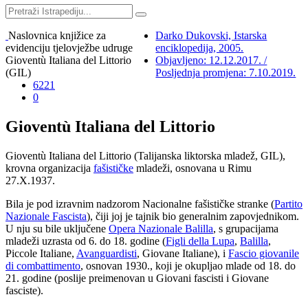
Naslovnica knjižice za
Darko Dukovski, Istarska
evidenciju tjelovježbe udruge
enciklopedija, 2005.
Gioventù Italiana del Littorio
Objavljeno: 12.12.2017. /
(GIL)
Posljednja promjena: 7.10.2019.
6221
0
Gioventù Italiana del Littorio
Gioventù Italiana del Littorio (Talijanska liktorska mladež, GIL),
krovna organizacija
fašističke
mladeži, osnovana u Rimu
27.X.1937.
Bila je pod izravnim nadzorom Nacionalne fašističke stranke (
Partito
Nazionale Fascista
), čiji joj je tajnik bio generalnim zapovjednikom.
U nju su bile uključene
Opera Nazionale Balilla
, s grupacijama
mladeži uzrasta od 6. do 18. godine (
Figli della Lupa
,
Balilla
,
Piccole Italiane,
Avanguardisti
, Giovane Italiane), i
Fascio giovanile
di combattimento
, osnovan 1930., koji je okupljao mlade od 18. do
21. godine (poslije preimenovan u Giovani fascisti i Giovane
fasciste).