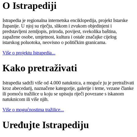
O Istrapediji
Istrapedia je regionalna internetska enciklopedija, projekt Istarske
županije. U njoj su riječju, slikom i zvukom objedinjeni i
predstavljeni zemljopis, priroda, povijest, svekolika baština,
zapažene osobe, umjetnost, kultura i ostale značajke cijelog
istarskog poluotoka, neovisno o političkim granicama.
Više o projektu Istrapedia...
Kako pretraživati
Istrapedia sadrži više od 4.000 natuknica, a moguće ju je pretraživati
kroz abecedarij, naznačene kategorije, galerije i teme, vezane članke
ili pomoću tražilice u koju se upisuju riječi povezane s iskanom
natuknicom ili više njih.
Više o mogućnostima tražilice...
Uređujte Istrapediju