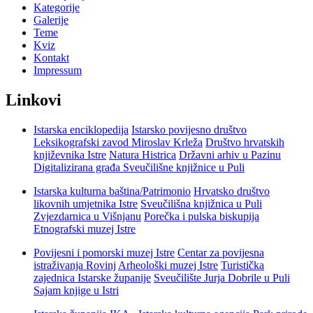
Kategorije
Galerije
Teme
Kviz
Kontakt
Impressum
Linkovi
Istarska enciklopedija
Istarsko povijesno društvo
Leksikografski zavod Miroslav Krleža
Društvo hrvatskih
književnika Istre
Natura Histrica
Državni arhiv u Pazinu
Digitalizirana građa Sveučilišne knjižnice u Puli
Istarska kulturna baština/Patrimonio
Hrvatsko društvo
likovnih umjetnika Istre
Sveučilišna knjižnica u Puli
Zvjezdarnica u Višnjanu
Porečka i pulska biskupija
Etnografski muzej Istre
Povijesni i pomorski muzej Istre
Centar za povijesna
istraživanja Rovinj
Arheološki muzej Istre
Turistička
zajednica Istarske županije
Sveučilište Jurja Dobrile u Puli
Sajam knjige u Istri