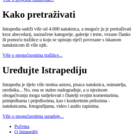
Kako pretraživati
Istrapedia sadrži više od 4.000 natuknica, a moguće ju je pretraživati
kroz abecedarij, naznačene kategorije, galerije i teme, vezane članke
ili pomoću tražilice u koju se upisuju riječi povezane s iskanom
natuknicom ili više njih.
Više o mogućnostima tražilice...
Uređujte Istrapediju
Istrapedia je djelo više stotina autora, pisaca natuknica, snimatelja,
urednika... No, ona se stalno nadograđuje, a u njezinom
obogaćivanju mogu sudjelovati i čitatelji svojim komentarima,
primjedbama i prijedlozima, kao i konkretnim prilozima -
natuknicama, fotografijama, video i audio zapisima.
Više o mogućnostima suradnje...
Početna
O Istrapediji