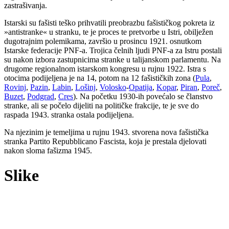
zastrašivanja.
Istarski su fašisti teško prihvatili preobrazbu fašističkog pokreta iz
»antistranke« u stranku, te je proces te pretvorbe u Istri, obilježen
dugotrajnim polemikama, završio u prosincu 1921. osnutkom
Istarske federacije PNF-a. Trojica čelnih ljudi PNF-a za Istru postali
su nakon izbora zastupnicima stranke u talijanskom parlamentu. Na
drugome regionalnom istarskom kongresu u rujnu 1922. Istra s
otocima podijeljena je na 14, potom na 12 fašističkih zona (
Pula
,
Rovinj
,
Pazin
,
Labin
,
Lošinj
,
Volosko
-
Opatija
,
Kopar
,
Piran
,
Poreč
,
Buzet
,
Podgrad
,
Cres
). Na početku 1930-ih povećalo se članstvo
stranke, ali se počelo dijeliti na političke frakcije, te je sve do
raspada 1943. stranka ostala podijeljena.
Na njezinim je temeljima u rujnu 1943. stvorena nova fašistička
stranka Partito Repubblicano Fascista, koja je prestala djelovati
nakon sloma fašizma 1945.
Slike