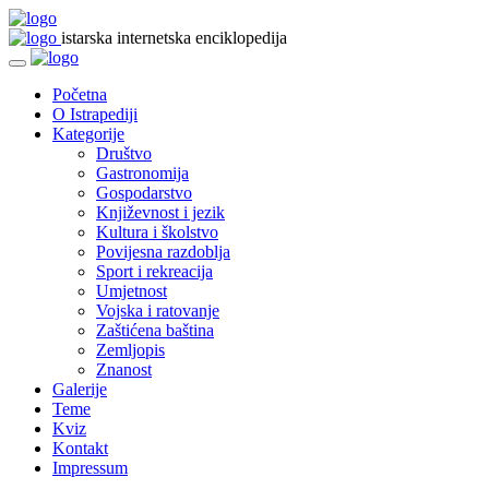
istarska internetska enciklopedija
Početna
O Istrapediji
Kategorije
Društvo
Gastronomija
Gospodarstvo
Književnost i jezik
Kultura i školstvo
Povijesna razdoblja
Sport i rekreacija
Umjetnost
Vojska i ratovanje
Zaštićena baština
Zemljopis
Znanost
Galerije
Teme
Kviz
Kontakt
Impressum