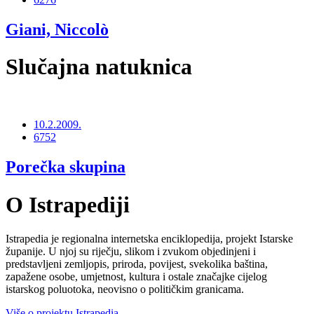
Giani, Niccolò
Slučajna natuknica
10.2.2009.
6752
Porečka skupina
O Istrapediji
Istrapedia je regionalna internetska enciklopedija, projekt Istarske
županije. U njoj su riječju, slikom i zvukom objedinjeni i
predstavljeni zemljopis, priroda, povijest, svekolika baština,
zapažene osobe, umjetnost, kultura i ostale značajke cijelog
istarskog poluotoka, neovisno o političkim granicama.
Više o projektu Istrapedia...