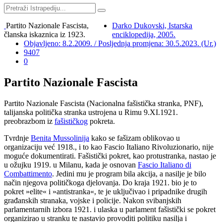
Partito Nazionale Fascista,
Darko Dukovski, Istarska
članska iskaznica iz 1923.
enciklopedija, 2005.
Objavljeno: 8.2.2009. / Posljednja promjena: 30.5.2023. (Ur.)
9407
0
Partito Nazionale Fascista
Partito Nazionale Fascista (Nacionalna fašistička stranka, PNF),
talijanska politička stranka ustrojena u Rimu 9.XI.1921.
preobrazbom iz
fašističkog
pokreta.
Tvrdnje
Benita Mussolinija
kako se fašizam oblikovao u
organizaciju već 1918., i to kao Fascio Italiano Rivoluzionario, nije
moguće dokumentirati. Fašistički pokret, kao protustranka, nastao je
u ožujku 1919. u Milanu, kada je osnovan
Fascio Italiano di
Combattimento
. Jedini mu je program bila akcija, a nasilje je bilo
način njegova političkoga djelovanja. Do kraja 1921. bio je to
pokret »elite« i »antistranka«, te je uključivao i pripadnike drugih
građanskih stranaka, vojske i policije. Nakon svibanjskih
parlamentarnih izbora 1921. i ulaska u parlament fašistički se pokret
organizirao u stranku te nastavio provoditi politiku nasilja i