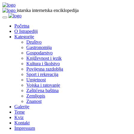
istarska internetska enciklopedija
Početna
O Istrapediji
Kategorije
Društvo
Gastronomija
Gospodarstvo
Književnost i jezik
Kultura i školstvo
Povijesna razdoblja
Sport i rekreacija
Umjetnost
Vojska i ratovanje
Zaštićena baština
Zemljopis
Znanost
Galerije
Teme
Kviz
Kontakt
Impressum