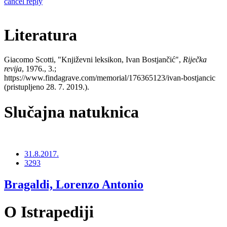
cancel reply
Literatura
Giacomo Scotti, "Književni leksikon, Ivan Bostjančić",
Riječka
revija
, 1976., 3.;
https://www.findagrave.com/memorial/176365123/ivan-bostjancic
(pristupljeno 28. 7. 2019.).
Slučajna natuknica
31.8.2017.
3293
Bragaldi, Lorenzo Antonio
O Istrapediji