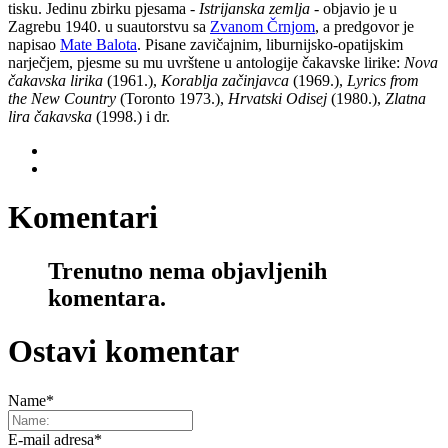
tisku. Jedinu zbirku pjesama -
Istrijanska zemlja
- objavio je u
Zagrebu 1940. u suautorstvu sa
Zvanom Črnjom
, a predgovor je
napisao
Mate Balota
. Pisane zavičajnim, liburnijsko-opatijskim
narječjem, pjesme su mu uvrštene u antologije čakavske lirike:
Nova
čakavska lirika
(1961.),
Korablja začinjavca
(1969.),
Lyrics from
the New Country
(Toronto 1973.),
Hrvatski Odisej
(1980.),
Zlatna
lira čakavska
(1998.) i dr.
Komentari
Trenutno nema objavljenih
komentara.
Ostavi komentar
Name
*
E-mail adresa
*