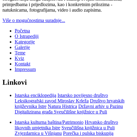
primjedbama i prijedlozima, kao i konkretnim prilozima -
natuknicama, fotografijama, video i audio zapisima.
Više o mogućnostima suradnje...
Početna
O Istrapediji
Kategorije
Galerije
Teme
Kviz
Kontakt
Impressum
Linkovi
Istarska enciklopedija
Istarsko povijesno društvo
Leksikografski zavod Miroslav Krleža
Društvo hrvatskih
književnika Istre
Natura Histrica
Državni arhiv u Pazinu
Digitalizirana građa Sveučilišne knjižnice u Puli
Istarska kulturna baština/Patrimonio
Hrvatsko društvo
likovnih umjetnika Istre
Sveučilišna knjižnica u Puli
Zvjezdarnica u Višnjanu
Porečka i pulska biskupija