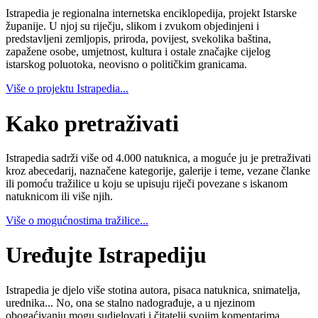
Istrapedia je regionalna internetska enciklopedija, projekt Istarske
županije. U njoj su riječju, slikom i zvukom objedinjeni i
predstavljeni zemljopis, priroda, povijest, svekolika baština,
zapažene osobe, umjetnost, kultura i ostale značajke cijelog
istarskog poluotoka, neovisno o političkim granicama.
Više o projektu Istrapedia...
Kako pretraživati
Istrapedia sadrži više od 4.000 natuknica, a moguće ju je pretraživati
kroz abecedarij, naznačene kategorije, galerije i teme, vezane članke
ili pomoću tražilice u koju se upisuju riječi povezane s iskanom
natuknicom ili više njih.
Više o mogućnostima tražilice...
Uređujte Istrapediju
Istrapedia je djelo više stotina autora, pisaca natuknica, snimatelja,
urednika... No, ona se stalno nadograđuje, a u njezinom
obogaćivanju mogu sudjelovati i čitatelji svojim komentarima,