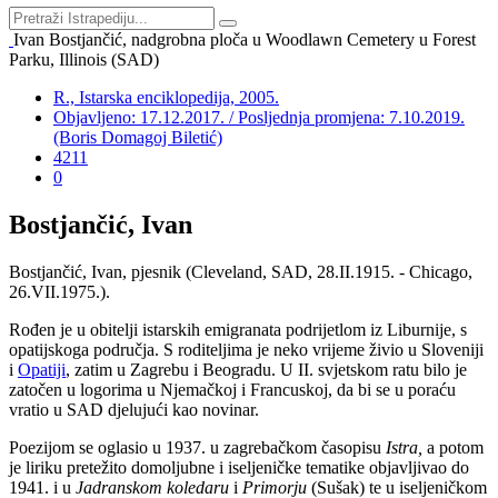
Ivan Bostjančić, nadgrobna ploča u Woodlawn Cemetery u Forest
Parku, Illinois (SAD)
R., Istarska enciklopedija, 2005.
Objavljeno: 17.12.2017. / Posljednja promjena: 7.10.2019.
(Boris Domagoj Biletić)
4211
0
Bostjančić, Ivan
Bostjančić, Ivan, pjesnik (Cleveland, SAD, 28.II.1915. - Chicago,
26.VII.1975.).
Rođen je u obitelji istarskih emigranata podrijetlom iz Liburnije, s
opatijskoga područja. S roditeljima je neko vrijeme živio u Sloveniji
i
Opatiji
, zatim u Zagrebu i Beogradu. U II. svjetskom ratu bilo je
zatočen u logorima u Njemačkoj i Francuskoj, da bi se u poraću
vratio u SAD djelujući kao novinar.
Poezijom se oglasio u 1937. u zagrebačkom časopisu
Istra,
a potom
je liriku pretežito domoljubne i iseljeničke tematike objavljivao do
1941. i u
Jadranskom koledaru
i
Primorju
(Sušak) te u iseljeničkom