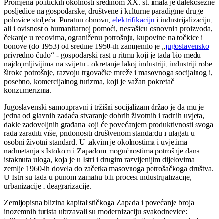
Promjena političkih okolnosti sredinom XX. st. imala je dalekosežne
posljedice na gospodarske, društvene i kulturne paradigme druge
polovice stoljeća. Poratnu obnovu,
elektrifikaciju
i industrijalizaciju,
ali i ovisnost o humanitarnoj pomoći, nestašicu osnovnih proizvoda,
čekanje u redovima, ograničenu potrošnju, kupovine na točkice i
bonove (do 1953) od sredine 1950-ih zamijenilo je „
jugoslavensko
privredno čudo“ - gospodarski rast u ritmu koji je tada bio među
najdojmljivijima na svijetu - okretanje lakoj industriji, industriji robe
široke potrošnje, razvoju trgovačke mreže i masovnoga socijalnog i,
posebno, komercijalnog turizma, koji je važan pokretač
konzumerizma.
Jugoslavenski
samoupravni i tržišni socijalizam držao je da mu je
jedna od glavnih zadaća stvaranje dobrih životnih i radnih uvjeta,
dakle zadovoljnih građana koji će povećanjem produktivnosti svoga
rada zaraditi više, pridonositi društvenom standardu i ulagati u
osobni životni standard. U takvim je okolnostima i uvjetima
nadmetanja s Istokom i Zapadom mogućnostima potrošnje dana
istaknuta uloga, koja je u Istri i drugim razvijenijim dijelovima
zemlje 1960-ih dovela do začetka masovnoga potrošačkoga društva.
U Istri su tada u punom zamahu bili procesi industrijalizacije,
urbanizacije i deagrarizacije.
Zemljopisna blizina kapitalističkoga Zapada i povećanje broja
inozemnih turista ubrzavali su modernizaciju svakodnevice: