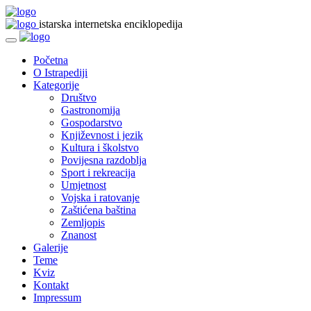
istarska internetska enciklopedija
Početna
O Istrapediji
Kategorije
Društvo
Gastronomija
Gospodarstvo
Književnost i jezik
Kultura i školstvo
Povijesna razdoblja
Sport i rekreacija
Umjetnost
Vojska i ratovanje
Zaštićena baština
Zemljopis
Znanost
Galerije
Teme
Kviz
Kontakt
Impressum