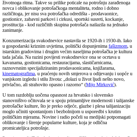
životnoga ritma. Takve su prilike poticale na potrošnju zarađenoga
novca i oblikovanje potrošačkoga mentaliteta, rodno i dobno
različitoga, jer nisu sva potrošačka odredišta - prodavaonice,
gostionice, zabavni parkovi i cirkusi, sportski susreti, kockanje,
prostitucija - kod različitih skupina potrošača nailazila na jednako
zanimanje.
Konzumerizacija svakodnevice nastavila se 1920-ih i 1930-ih. Iako
u gospodarski kriznim uvjetima, politički dopunjenima
fašizmom
, u
istarskim gradovima i drugim većim naseljima potrošačka je kultura
tada jačala. Na razini povijesti svakodnevice ona se ocrtava u
kavanama, gostionicama, restauracijama, slastičarnicama,
raznovrsnim specijaliziranim prodavaonicama, knjižarama,
kinematografima
, u praćenju novih smjerova u odijevanju i uopće u
vanjskom izgledu i stilu života: „dolazi u život ljudi nešto novo,
privlačno, ali strahovito opasno i razorno“ (
Mijo Mirković
).
U tom razdoblju uočena opasnost za hrvatsko i slovensko
stanovništvo očitovala se u spoju primamljive modernosti i talijanske
potrošačke kulture, što je preko odjeće, glazbe i plesa talijanizaciju
moglo učiniti spontanijom i bezbolnijom u usporedbi s krutim
političkim mjerama. Novine i radio počeli su medijski potpomagati
oblikovanje i širenje popularne kulture, koja je odlična
promicateljica potrošnje.