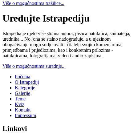
Više o mogućnostima tražilice...
Uređujte Istrapediju
Istrapedia je djelo više stotina autora, pisaca natuknica, snimatelja,
urednika... No, ona se stalno nadograđuje, a u njezinom
obogaćivanju mogu sudjelovati i čitatelji svojim komentarima,
primjedbama i prijedlozima, kao i konkretnim prilozima -
natuknicama, fotografijama, video i audio zapisima.
Više o mogućnostima suradnje...
Početna
O Istrapediji
Kategorije
Galerije
Teme
Kviz
Kontakt
Impressum
Linkovi