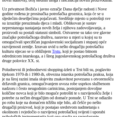
novih stanova), broj štednih uloga i fascinacija novim proizvodima.
Uz privatnost Božića i javno ozračje Dana dječje radosti i Nove
godine rođena je prosinačka potrošačka groznica, koja će se u
sljedećim desetljećima pojačavati. Središnje mjesto u potrošnji sve
su izrazitije preuzimala djeca i mladi. Oblikovan je sustav
neprestanoga nastajanja novih želja i njihova zadovoljavanja, a
proizvodi su postali statusni simboli. Ostvarene su tako sve glavne
značajke potrošačkoga društva, naravno u mjeri u kojoj su to
omogućivali specifičan jugoslavenski socijalizam i stupanj opće
razvijenosti zemlje. Izravan uvid u nešto drugačiju potrošačku
kulturu stjecao se u obližnjem
Trstu
, koji je postao bitnom
odrednicom istarskoga, a i šireg jugoslavenskog potrošačkog društva
druge polovice XX. st.
Poludnevni ili jednodnevni shopping-izleti u Trst bili su, poglavito
tijekom 1970-ih i 1980-ih, obvezna istarska potrošačka praksa, koja
je na široj razini imala slojevitu znakovitost povezanu s otvorenošću
državnih granica, omogućivanjem uvoza robe usprkos službenom
nadzoru i često neugodnim carinicima, postojanjem dovoljne
količine novca koji je bilo moguće potrošiti te s razvijenošću želje i
potrebe za nečim drugačijim od domaće ponude. U Trst se odlazilo
po robu koje na domaćem tržištu nije bilo, ali češće po nešto
drugačiji proizvod, koji je postajao sredstvom nadmetanja s
okolinom i svjedočio o razvijenoj potrošačkoj svijesti i uporabi
psiholoških instrumentarija koji ona stavlja na raspolaganje.