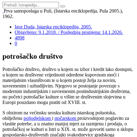
Prva samoposluga u Puli, (Istarska enciklopedija, Pula 2005.),
1962.
Igor Duda, Istarska enciklopedija, 2005.
Objavljeno: 9.1.2018. / Posljednja promjena: 14.1.2026.
4898
0
potrošačko društvo
Potrošačko društvo, društvo u kojem su izbor i kredit lako dostupni,
u kojem su društvene vrijednosti određene kupovnom moći i
materijalnim vlasništvom te u kojem postoji želja za novim,
suvremenim i uzbudljivim. Njegovo se postojanje povezuje s
modernim industrijskim i suvremenim postindustrijskim društvima,
no početci potrošačke kulture u višim se društvenim slojevima u
Europi pouzdano mogu pratiti od XVIII. st.
S obzirom na većinsku seosku kulturu istarskog poluotoka,
obilježenu
poljodjelskom
i
stočarskom
proizvodnjom poglavito za
vlastite potrebe, a u znatno manjoj mjeri za razmjenu i prodaju, o
potrošačkoj se kulturi u Istri u XIX. st. može govoriti samo u sklopu
gospodarsko-društvenih značajki svakodnevice gradskoga