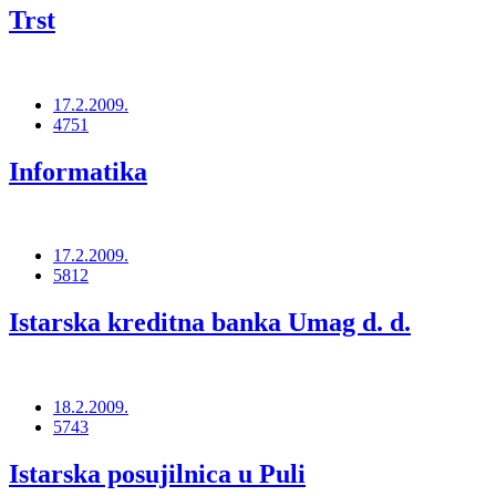
Trst
17.2.2009.
4751
Informatika
17.2.2009.
5812
Istarska kreditna banka Umag d. d.
18.2.2009.
5743
Istarska posujilnica u Puli