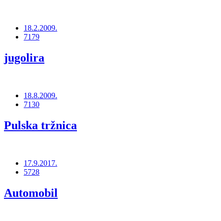
18.2.2009.
7179
jugolira
18.8.2009.
7130
Pulska tržnica
17.9.2017.
5728
Automobil