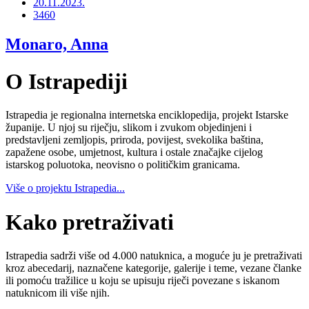
20.11.2023.
3460
Monaro, Anna
O Istrapediji
Istrapedia je regionalna internetska enciklopedija, projekt Istarske
županije. U njoj su riječju, slikom i zvukom objedinjeni i
predstavljeni zemljopis, priroda, povijest, svekolika baština,
zapažene osobe, umjetnost, kultura i ostale značajke cijelog
istarskog poluotoka, neovisno o političkim granicama.
Više o projektu Istrapedia...
Kako pretraživati
Istrapedia sadrži više od 4.000 natuknica, a moguće ju je pretraživati
kroz abecedarij, naznačene kategorije, galerije i teme, vezane članke
ili pomoću tražilice u koju se upisuju riječi povezane s iskanom
natuknicom ili više njih.