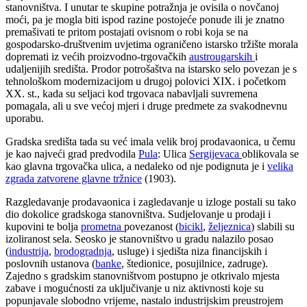
stanovništva. I unutar te skupine potražnja je ovisila o novčanoj
moći, pa je mogla biti ispod razine postojeće ponude ili je znatno
premašivati te pritom postajati ovisnom o robi koja se na
gospodarsko-društvenim uvjetima ograničeno istarsko tržište morala
dopremati iz većih proizvodno-trgovačkih
austrougarskih
i
udaljenijih središta. Prodor potrošaštva na istarsko selo povezan je s
tehnološkom modernizacijom u drugoj polovici XIX. i početkom
XX. st., kada su seljaci kod trgovaca nabavljali suvremena
pomagala, ali u sve većoj mjeri i druge predmete za svakodnevnu
uporabu.
Gradska središta tada su već imala velik broj prodavaonica, u čemu
je kao najveći grad predvodila
Pula
: Ulica
Sergijevaca
oblikovala se
kao glavna trgovačka ulica, a nedaleko od nje podignuta je i
velika
zgrada zatvorene glavne tržnice
(1903).
Razgledavanje prodavaonica i zagledavanje u izloge postali su tako
dio dokolice gradskoga stanovništva. Sudjelovanje u prodaji i
kupovini te bolja
prometna
povezanost (
bicikl
,
željeznica
) slabili su
izoliranost sela. Seosko je stanovništvo u gradu nalazilo posao
(
industrija
,
brodogradnja
, usluge) i sjedišta niza financijskih i
poslovnih ustanova (
banke
, štedionice, posujilnice, zadruge).
Zajedno s gradskim stanovništvom postupno je otkrivalo mjesta
zabave i mogućnosti za uključivanje u niz aktivnosti koje su
popunjavale slobodno vrijeme, nastalo industrijskim preustrojem