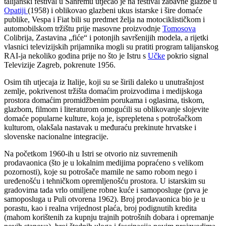
talijanski festival u Sanremu utjecao je na festival zabavne glazbe u
Opatiji
(1958) i oblikovao glazbeni ukus istarske i šire domaće
publike, Vespa i Fiat bili su predmet želja na motociklističkom i
automobilskom tržištu prije masovne proizvodnje
Tomosova
Colibrija, Zastavina „fiće“ i potonjih savršenijih modela, a rijetki
vlasnici televizijskih prijamnika mogli su pratiti program talijanskog
RAI-ja nekoliko godina prije no što je Istru s
Učke
pokrio signal
Televizije Zagreb, pokrenute 1956.
Osim tih utjecaja iz Italije, koji su se širili daleko u unutrašnjost
zemlje, pokrivenost tržišta domaćim proizvodima i medijskoga
prostora domaćim promidžbenim porukama i oglasima, tiskom,
glazbom, filmom i literaturom omogućili su oblikovanje slojevite
domaće popularne kulture, koja je, isprepletena s potrošačkom
kulturom, olakšala nastavak u međuraću prekinute hrvatske i
slovenske nacionalne integracije.
Na početkom 1960-ih u Istri se otvorio niz suvremenih
prodavaonica (što je u lokalnim medijima popraćeno s velikom
pozornosti), koje su potrošače mamile ne samo robom nego i
uređenošću i tehničkom opremljenošću prostora. U istarskim su
gradovima tada vrlo omiljene robne kuće i samoposluge (prva je
samoposluga u Puli otvorena 1962). Broj prodavaonica bio je u
porastu, kao i realna vrijednost plaća, broj podignutih kredita
(mahom korištenih za kupnju trajnih potrošnih dobara i opremanje