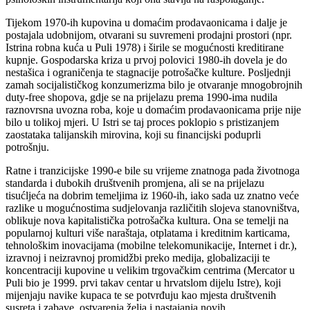
Tijekom 1970-ih kupovina u domaćim prodavaonicama i dalje je
postajala udobnijom, otvarani su suvremeni prodajni prostori (npr.
Istrina robna kuća u Puli 1978) i širile se mogućnosti kreditirane
kupnje. Gospodarska kriza u prvoj polovici 1980-ih dovela je do
nestašica i ograničenja te stagnacije potrošačke kulture. Posljednji
zamah socijalističkog konzumerizma bilo je otvaranje mnogobrojnih
duty-free shopova, gdje se na prijelazu prema 1990-ima nudila
raznovrsna uvozna roba, koje u domaćim prodavaonicama prije nije
bilo u tolikoj mjeri. U Istri se taj proces poklopio s pristizanjem
zaostataka talijanskih mirovina, koji su financijski poduprli
potrošnju.
Ratne i tranzicijske 1990-e bile su vrijeme znatnoga pada životnoga
standarda i dubokih društvenih promjena, ali se na prijelazu
tisućljeća na dobrim temeljima iz 1960-ih, iako sada uz znatno veće
razlike u mogućnostima sudjelovanja različitih slojeva stanovništva,
oblikuje nova kapitalistička potrošačka kultura. Ona se temelji na
popularnoj kulturi više naraštaja, otplatama i kreditnim karticama,
tehnološkim inovacijama (mobilne telekomunikacije, Internet i dr.),
izravnoj i neizravnoj promidžbi preko medija, globalizaciji te
koncentraciji kupovine u velikim trgovačkim centrima (Mercator u
Puli bio je 1999. prvi takav centar u hrvatslom dijelu Istre), koji
mijenjaju navike kupaca te se potvrđuju kao mjesta društvenih
susreta i zabave, ostvarenja želja i nastajanja novih.