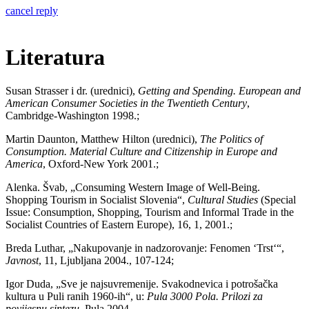
cancel reply
Literatura
Susan Strasser i dr. (urednici),
Getting and Spending. European and
American Consumer Societies in the Twentieth Century
,
Cambridge-Washington 1998.;
Martin Daunton, Matthew Hilton (urednici),
The Politics of
Consumption. Material Culture and Citizenship in Europe and
America
, Oxford-New York 2001.;
Alenka. Švab, „Consuming Western Image of Well-Being.
Shopping Tourism in Socialist Slovenia“,
Cultural Studies
(Special
Issue: Consumption, Shopping, Tourism and Informal Trade in the
Socialist Countries of Eastern Europe), 16, 1, 2001.;
Breda Luthar, „Nakupovanje in nadzorovanje: Fenomen
ʻ
Trst
ʻ
“,
Javnost
, 11, Ljubljana 2004., 107-124;
Igor Duda, „Sve je najsuvremenije. Svakodnevica i potrošačka
kultura u Puli ranih 1960-ih“, u:
Pula 3000 Pola. Prilozi za
povijesnu sintezu
, Pula 2004.