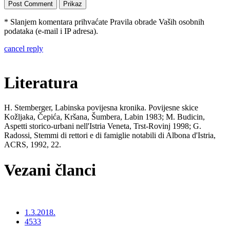
* Slanjem komentara prihvaćate Pravila obrade Vaših osobnih
podataka (e-mail i IP adresa).
cancel reply
Literatura
H. Stemberger, Labinska povijesna kronika. Povijesne skice
Kožljaka, Čepića, Kršana, Šumbera, Labin 1983; M. Budicin,
Aspetti storico-urbani nell'Istria Veneta, Trst-Rovinj 1998; G.
Radossi, Stemmi di rettori e di famiglie notabili di Albona d'Istria,
ACRS, 1992, 22.
Vezani članci
1.3.2018.
4533