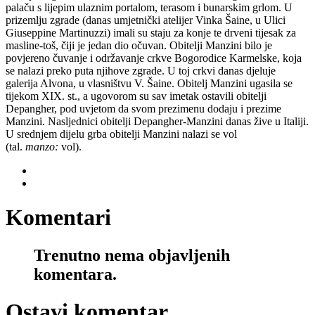
palaču s lijepim ulaznim portalom, terasom i bunarskim grlom. U
prizemlju zgrade (danas umjetnički atelijer Vinka Šaine, u Ulici
Giuseppine Martinuzzi) imali su staju za konje te drveni tijesak za
masline-toš, čiji je jedan dio očuvan. Obitelji Manzini bilo je
povjereno čuvanje i održavanje crkve Bogorodice Karmelske, koja
se nalazi preko puta njihove zgrade. U toj crkvi danas djeluje
galerija Alvona, u vlasništvu V. Šaine. Obitelj Manzini ugasila se
tijekom XIX. st., a ugovorom su sav imetak ostavili obitelji
Depangher, pod uvjetom da svom prezimenu dodaju i prezime
Manzini. Nasljednici obitelji Depangher-Manzini danas žive u Italiji.
U srednjem dijelu grba obitelji Manzini nalazi se vol
(tal.
manzo:
vol).
Komentari
Trenutno nema objavljenih
komentara.
Ostavi komentar