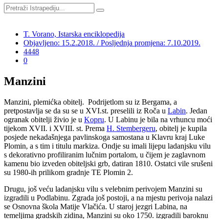
T. Vorano, Istarska enciklopedija
Objavljeno: 15.2.2018. / Posljednja promjena: 7.10.2019.
4448
0
Manzini
Manzini, plemićka obitelj.
Podrijetlom su iz Bergama, a
pretpostavlja se da su se u XVI.st. preselili iz Roča u
Labin
. Jedan
ogranak obitelji živio je u
Kopru
. U Labinu je bila na vrhuncu moći
tijekom XVII. i XVIII. st. Prema
H. Stembergeru
, obitelj je kupila
posjede nekadašnjega pavlinskoga samostana u Klavru kraj Luke
Plomin, a s tim i titulu markiza. Ondje su imali lijepu ladanjsku vilu
s dekorativno profiliranim lučnim portalom, u čijem je zaglavnom
kamenu bio izveden obiteljski grb, datiran 1810. Ostatci vile srušeni
su 1980-ih prilikom gradnje TE Plomin 2.
Drugu, još veću ladanjsku vilu s velebnim perivojem Manzini su
izgradili u Podlabinu. Zgrada još postoji, a na mjestu perivoja nalazi
se Osnovna škola Matije Vlačića. U staroj jezgri Labina, na
temeljima gradskih zidina, Manzini su oko 1750. izgradili baroknu