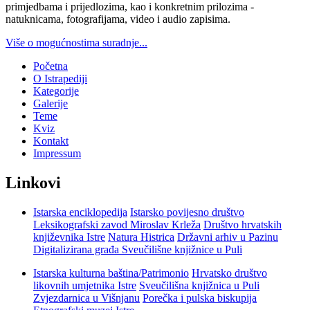
primjedbama i prijedlozima, kao i konkretnim prilozima -
natuknicama, fotografijama, video i audio zapisima.
Više o mogućnostima suradnje...
Početna
O Istrapediji
Kategorije
Galerije
Teme
Kviz
Kontakt
Impressum
Linkovi
Istarska enciklopedija
Istarsko povijesno društvo
Leksikografski zavod Miroslav Krleža
Društvo hrvatskih
književnika Istre
Natura Histrica
Državni arhiv u Pazinu
Digitalizirana građa Sveučilišne knjižnice u Puli
Istarska kulturna baština/Patrimonio
Hrvatsko društvo
likovnih umjetnika Istre
Sveučilišna knjižnica u Puli
Zvjezdarnica u Višnjanu
Porečka i pulska biskupija