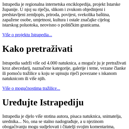
Istrapedia je regionalna internetska enciklopedija, projekt Istarske
županije. U njoj su riječju, slikom i zvukom objedinjeni i
predstavljeni zemljopis, priroda, povijest, svekolika baština,
zapažene osobe, umjetnost, kultura i ostale značajke cijelog
istarskog poluotoka, neovisno o političkim granicama.
Više o projektu Istrapedia...
Kako pretraživati
Istrapedia sadrži više od 4.000 natuknica, a moguće ju je pretraživati
kroz abecedarij, naznačene kategorije, galerije i teme, vezane članke
ili pomoću tražilice u koju se upisuju riječi povezane s iskanom
natuknicom ili više njih.
Više o mogućnostima tražilice...
Uređujte Istrapediju
Istrapedia je djelo više stotina autora, pisaca natuknica, snimatelja,
urednika... No, ona se stalno nadograđuje, a u njezinom
obogaćivanju mogu sudjelovati i čitatelji svojim komentarima,