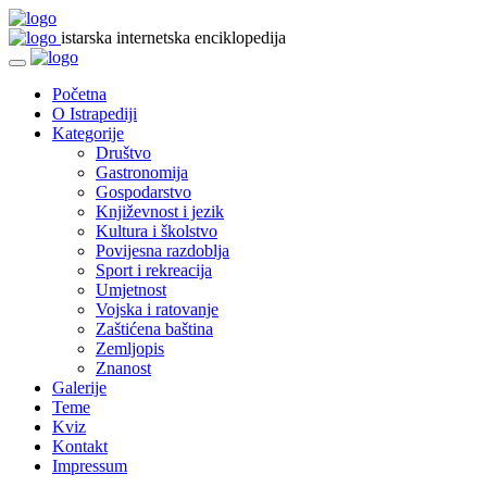
istarska internetska enciklopedija
Početna
O Istrapediji
Kategorije
Društvo
Gastronomija
Gospodarstvo
Književnost i jezik
Kultura i školstvo
Povijesna razdoblja
Sport i rekreacija
Umjetnost
Vojska i ratovanje
Zaštićena baština
Zemljopis
Znanost
Galerije
Teme
Kviz
Kontakt
Impressum