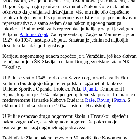
Mađarskom, koja je pobijedila 3:0, a Martinović (Martinovich), tada
19-godišnjak, u igru je ušao u 58. minuti. Nakon što je naknadno
otkriveno da je talijanski državljanin, više mu nije bilo dopušteno
igrati za Jugoslaviju. Prvi je nogometaš iz Istre koji je postao državni
reprezentativac, a samo sedam dana nakon njegovog nastupa,
također u Budimpešti, za B reprezentaciju Italije prvi put je zaigrao
Puljanin
Antonio Vojak
. Za reprezentaciju Zagreba Martinović je od
1927. do 1937. nastupio 26 puta. Smatran je jednim od najboljih
desnih krila tadašnje Jugoslavije.
Karijeru nogometnog trenera započeo je u Varaždinu još kao aktivan
igrač, najprije u ŠK Slavija, a nakon Drugog svjetskog rata u NK
Tekstilac.
U Pulu se vratio 1948., radio je u Savezu organizacija za fizičku
kulturu i bio dugogodišnji trener pulskih nogometnih klubova
Unione Sportiva Operaia, Proleter, Pula,
Uljanik
, Tehnomont i
Šijana, koja mu je 1974. bila posljednji trenerski posao. Trenirao je u
međuvremenu i istarske klubove Rudar iz
Raše
,
Rovinj
i
Pazin
. S
ekipom Uljanika izborio je 1954. nastup u Hrvatskoj ligi.
U Puli je osnovao drugu nogometnu školu u Hrvatskoj, sljedeću
nakon zagrebačke, a sa skupinom nogometaša pokrenuo je
osnivanje pulskog nogometnog podsaveza.
Dobitnik je Zlatne pakete povodom 50. godišnjice Nogometnog