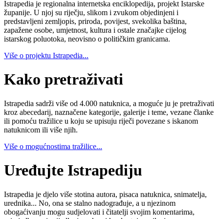
Istrapedia je regionalna internetska enciklopedija, projekt Istarske
županije. U njoj su riječju, slikom i zvukom objedinjeni i
predstavljeni zemljopis, priroda, povijest, svekolika baština,
zapažene osobe, umjetnost, kultura i ostale značajke cijelog
istarskog poluotoka, neovisno o političkim granicama.
Više o projektu Istrapedia...
Kako pretraživati
Istrapedia sadrži više od 4.000 natuknica, a moguće ju je pretraživati
kroz abecedarij, naznačene kategorije, galerije i teme, vezane članke
ili pomoću tražilice u koju se upisuju riječi povezane s iskanom
natuknicom ili više njih.
Više o mogućnostima tražilice...
Uređujte Istrapediju
Istrapedia je djelo više stotina autora, pisaca natuknica, snimatelja,
urednika... No, ona se stalno nadograđuje, a u njezinom
obogaćivanju mogu sudjelovati i čitatelji svojim komentarima,