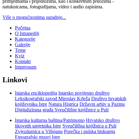
primjedbama i prijedlozima, kao i konkretnim prilozima -
natuknicama, fotografijama, video i audio zapisima.
Više o mogućnostima suradnje...
Početna
O Istrapediji
Kategorije
Galerije
Teme
Kviz
Kontakt
Impressum
Linkovi
Istarska enciklopedija
Istarsko povijesno društvo
Leksikografski zavod Miroslav Krleža
Društvo hrvatskih
književnika Istre
Natura Histrica
Državni arhiv u Pazinu
Digitalizirana građa Sveučilišne knjižnice u Puli
Istarska kulturna baština/Patrimonio
Hrvatsko društvo
likovnih umjetnika Istre
Sveučilišna knjižnica u Puli
Zvjezdarnica u Višnjanu
Porečka i pulska biskupija
Etnografski muzej Istre