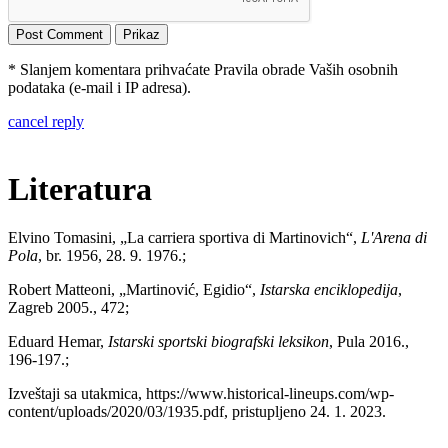
* Slanjem komentara prihvaćate Pravila obrade Vaših osobnih
podataka (e-mail i IP adresa).
cancel reply
Literatura
Elvino Tomasini, „La carriera sportiva di Martinovich“,
L'Arena di
Pola
, br. 1956, 28. 9. 1976.;
Robert Matteoni, „Martinović, Egidio“,
Istarska enciklopedija
,
Zagreb 2005., 472;
Eduard Hemar,
Istarski sportski biografski leksikon
, Pula 2016.,
196-197.;
Izveštaji sa utakmica, https://www.historical-lineups.com/wp-
content/uploads/2020/03/1935.pdf, pristupljeno 24. 1. 2023.