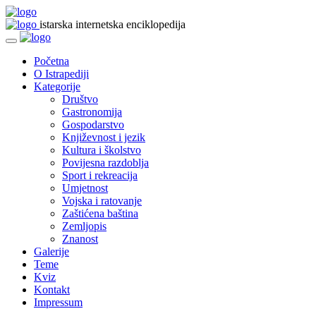
istarska internetska enciklopedija
Početna
O Istrapediji
Kategorije
Društvo
Gastronomija
Gospodarstvo
Književnost i jezik
Kultura i školstvo
Povijesna razdoblja
Sport i rekreacija
Umjetnost
Vojska i ratovanje
Zaštićena baština
Zemljopis
Znanost
Galerije
Teme
Kviz
Kontakt
Impressum