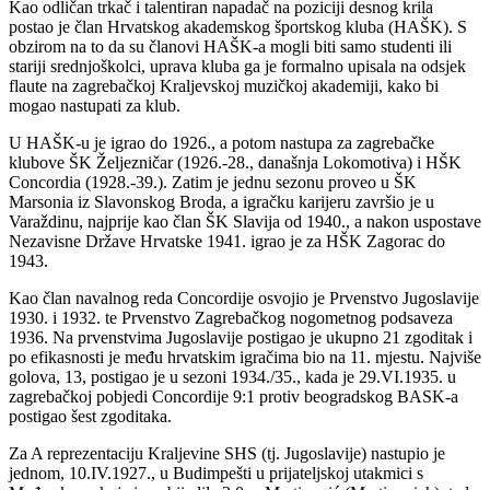
Kao odličan trkač i talentiran napadač na poziciji desnog krila
postao je član Hrvatskog akademskog športskog kluba (HAŠK). S
obzirom na to da su članovi HAŠK-a mogli biti samo studenti ili
stariji srednjoškolci, uprava kluba ga je formalno upisala na odsjek
flaute na zagrebačkoj Kraljevskoj muzičkoj akademiji, kako bi
mogao nastupati za klub.
U HAŠK-u je igrao do 1926., a potom nastupa za zagrebačke
klubove ŠK Željezničar (1926.-28., današnja Lokomotiva) i HŠK
Concordia (1928.-39.). Zatim je jednu sezonu proveo u ŠK
Marsonia iz Slavonskog Broda, a igračku karijeru završio je u
Varaždinu, najprije kao član ŠK Slavija od 1940., a nakon uspostave
Nezavisne Države Hrvatske 1941. igrao je za HŠK Zagorac do
1943.
Kao član navalnog reda Concordije osvojio je Prvenstvo Jugoslavije
1930. i 1932. te Prvenstvo Zagrebačkog nogometnog podsaveza
1936. Na prvenstvima Jugoslavije postigao je ukupno 21 zgoditak i
po efikasnosti je među hrvatskim igračima bio na 11. mjestu. Najviše
golova, 13, postigao je u sezoni 1934./35., kada je 29.VI.1935. u
zagrebačkoj pobjedi Concordije 9:1 protiv beogradskog BASK-a
postigao šest zgoditaka.
Za A reprezentaciju Kraljevine SHS (tj. Jugoslavije) nastupio je
jednom, 10.IV.1927., u Budimpešti u prijateljskoj utakmici s