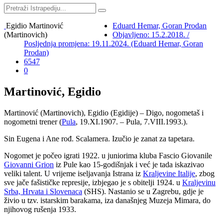
Egidio Martinović
Eduard Hemar, Goran Prodan
(Martinovich)
Objavljeno: 15.2.2018. /
Posljednja promjena: 19.11.2024. (Eduard Hemar, Goran
Prodan)
6547
0
Martinović, Egidio
Martinović (Martinovich), Egidio (Egidije) – Digo, nogometaš i
nogometni trener (
Pula
, 19.XI.1907. – Pula, 7.VIII.1993.).
Sin Eugena i Ane rođ. Scalamera. Izučio je zanat za tapetara.
Nogomet je počeo igrati 1922. u juniorima kluba Fascio Giovanile
Giovanni Grion
iz Pule kao 15-godišnjak i već je tada iskazivao
veliki talent. U vrijeme iseljavanja Istrana iz
Kraljevine Italije
, zbog
sve jače fašističke represije, izbjegao je s obitelji 1924. u
Kraljevinu
Srba, Hrvata i Slovenaca
(SHS). Nastanio se u Zagrebu, gdje je
živio u tzv. istarskim barakama, iza današnjeg Muzeja Mimara, do
njihovog rušenja 1933.