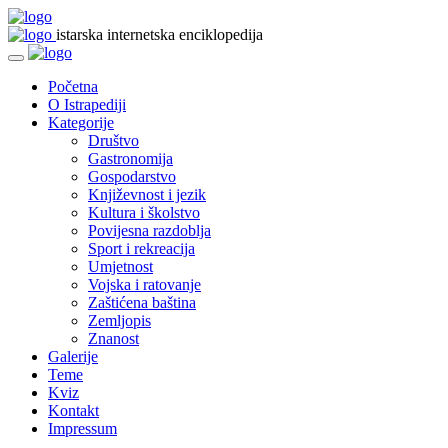
istarska internetska enciklopedija
Početna
O Istrapediji
Kategorije
Društvo
Gastronomija
Gospodarstvo
Književnost i jezik
Kultura i školstvo
Povijesna razdoblja
Sport i rekreacija
Umjetnost
Vojska i ratovanje
Zaštićena baština
Zemljopis
Znanost
Galerije
Teme
Kviz
Kontakt
Impressum