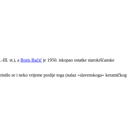
III. st.), a
Boris Baćić
je 1950. iskopao ostatke starokršćanske
oristilo se i neko vrijeme poslije toga (nalaz »slavenskoga« keramičkog