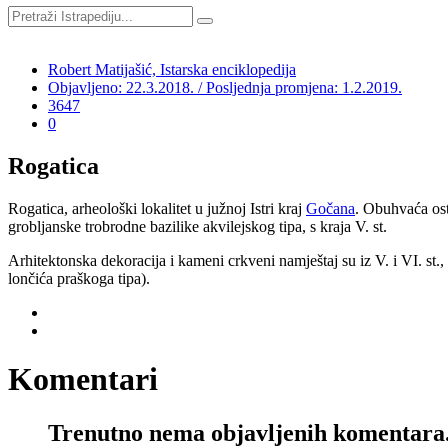
Robert Matijašić, Istarska enciklopedija
Objavljeno: 22.3.2018. / Posljednja promjena: 1.2.2019.
3647
0
Rogatica
Rogatica, arheološki lokalitet u južnoj Istri kraj
Gočana
. Obuhvaća osta
grobljanske trobrodne bazilike akvilejskog tipa, s kraja V. st.
Arhitektonska dekoracija i kameni crkveni namještaj su iz V. i VI. st.
lončića praškoga tipa).
Komentari
Trenutno nema objavljenih komentara