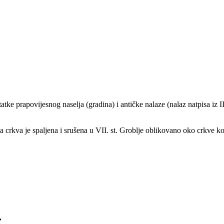
tke prapovijesnog naselja (gradina) i antičke nalaze (nalaz natpisa iz II.-
, a crkva je spaljena i srušena u VII. st. Groblje oblikovano oko crkve k
.