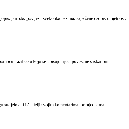
ljopis, priroda, povijest, svekolika baština, zapažene osobe, umjetnost,
 pomoću tražilice u koju se upisuju riječi povezane s iskanom
gu sudjelovati i čitatelji svojim komentarima, primjedbama i