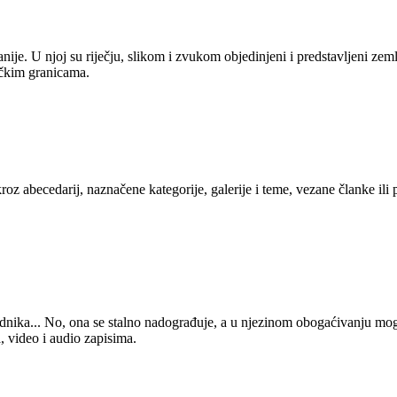
anije. U njoj su riječju, slikom i zvukom objedinjeni i predstavljeni zem
tičkim granicama.
kroz abecedarij, naznačene kategorije, galerije i teme, vezane članke ili
 urednika... No, ona se stalno nadograđuje, a u njezinom obogaćivanju mo
, video i audio zapisima.