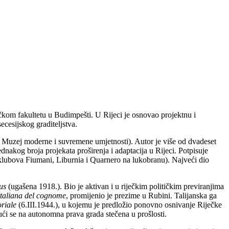
čkom fakultetu u Budimpešti. U Rijeci je osnovao projektnu i
cesijskog graditeljstva.
i Muzej moderne i suvremene umjetnosti). Autor je više od dvadeset
akog broja projekata proširenja i adaptacija u Rijeci. Potpisuje
h klubova Fiumani, Liburnia i Quarnero na lukobranu). Najveći dio
ius
(ugašena 1918.). Bio je aktivan i u riječkim političkim previranjima
 italiana del cognome
, promijenio je prezime u Rubini. Talijanska ga
riale
(6.III.1944.), u kojemu je predložio ponovno osnivanje Riječke
ući se na autonomna prava grada stečena u prošlosti.