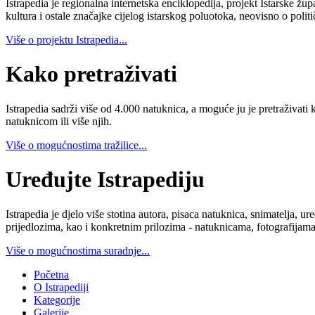
Istrapedia je regionalna internetska enciklopedija, projekt Istarske žup
kultura i ostale značajke cijelog istarskog poluotoka, neovisno o poli
Više o projektu Istrapedia...
Kako pretraživati
Istrapedia sadrži više od 4.000 natuknica, a moguće ju je pretraživati 
natuknicom ili više njih.
Više o mogućnostima tražilice...
Uređujte Istrapediju
Istrapedia je djelo više stotina autora, pisaca natuknica, snimatelja,
prijedlozima, kao i konkretnim prilozima - natuknicama, fotografijama
Više o mogućnostima suradnje...
Početna
O Istrapediji
Kategorije
Galerije