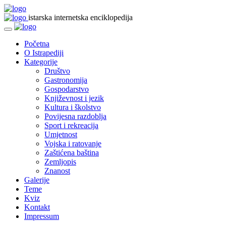
istarska internetska enciklopedija
Početna
O Istrapediji
Kategorije
Društvo
Gastronomija
Gospodarstvo
Književnost i jezik
Kultura i školstvo
Povijesna razdoblja
Sport i rekreacija
Umjetnost
Vojska i ratovanje
Zaštićena baština
Zemljopis
Znanost
Galerije
Teme
Kviz
Kontakt
Impressum