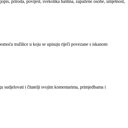
ljopis, priroda, povijest, svekolika baština, zapažene osobe, umjetnost,
 pomoću tražilice u koju se upisuju riječi povezane s iskanom
gu sudjelovati i čitatelji svojim komentarima, primjedbama i