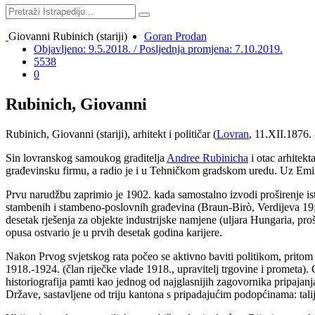
Giovanni Rubinich (stariji)
Goran Prodan
Objavljeno: 9.5.2018. / Posljednja promjena: 7.10.2019.
5538
0
Rubinich, Giovanni
Rubinich, Giovanni
(stariji), arhitekt i političar (
Lovran
, 11.XII.1876.
Sin lovranskog samoukog graditelja
Andree Rubinicha
i otac arhitek
građevinsku firmu, a radio je i u Tehničkom gradskom uredu. Uz Emilij
Prvu narudžbu zaprimio je 1902. kada samostalno izvodi proširenje is
stambenih i stambeno-poslovnih građevina (Braun-Birò, Verdijeva 19; 
desetak rješenja za objekte industrijske namjene (uljara Hungaria, pr
opusa ostvario je u prvih desetak godina karijere.
Nakon Prvog svjetskog rata počeo se aktivno baviti politikom, pritom
1918.-1924. (član riječke vlade 1918., upravitelj trgovine i prometa)
historiografija pamti kao jednog od najglasnijih zagovornika pripajanja 
Države, sastavljene od triju kantona s pripadajućim podopćinama: tali