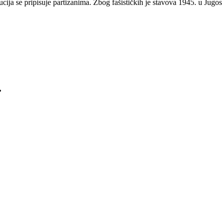
kucija se pripisuje partizanima. Zbog fašističkih je stavova 1945. u Jug
.