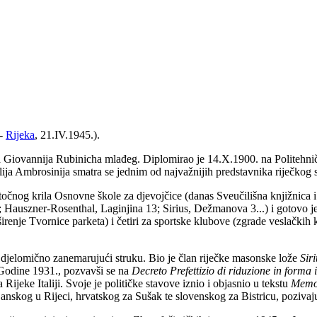
 -
Rijeka
, 21.IV.1945.).
ta Giovannija Rubinicha mlađeg. Diplomirao je 14.X.1900. na Politehni
a Ambrosinija smatra se jednim od najvažnijih predstavnika riječkog se
točnog krila Osnovne škole za djevojčice (danas Sveučilišna knjižnica 
Hauszner-Rosenthal, Laginjina 13; Sirius, Dežmanova 3...) i gotovo jedn
oširenje Tvornice parketa) i četiri za sportske klubove (zgrade veslački
 djelomično zanemarujući struku. Bio je član riječke masonske lože
Sir
. Godine 1931., pozvavši se na
Decreto Prefettizio di riduzione in forma
Rijeke Italiji. Svoje je političke stavove iznio i objasnio u tekstu
Memo
janskog u Rijeci, hrvatskog za Sušak te slovenskog za Bistricu, pozivaj