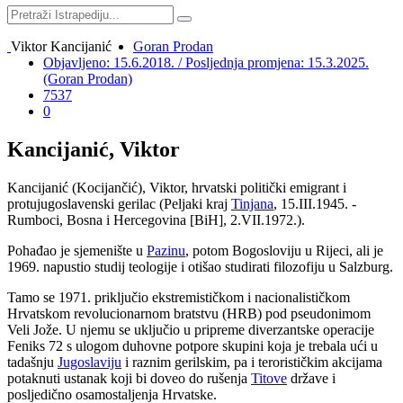
Viktor Kancijanić
Goran Prodan
Objavljeno: 15.6.2018. / Posljednja promjena: 15.3.2025.
(Goran Prodan)
7537
0
Kancijanić, Viktor
Kancijanić (Kocijančić), Viktor, hrvatski politički emigrant i
protujugoslavenski gerilac (Peljaki kraj
Tinjana
, 15.III.1945. -
Rumboci, Bosna i Hercegovina [BiH], 2.VII.1972.).
Pohađao je sjemenište u
Pazinu
, potom Bogosloviju u Rijeci, ali je
1969. napustio studij teologije i otišao studirati filozofiju u Salzburg.
Tamo se 1971. priključio ekstremističkom i nacionalističkom
Hrvatskom revolucionarnom bratstvu (HRB) pod pseudonimom
Veli Jože. U njemu se uključio u pripreme diverzantske operacije
Feniks 72 s ulogom duhovne potpore skupini koja je trebala ući u
tadašnju
Jugoslaviju
i raznim gerilskim, pa i terorističkim akcijama
potaknuti ustanak koji bi doveo do rušenja
Titove
države i
posljedično osamostaljenja Hrvatske.