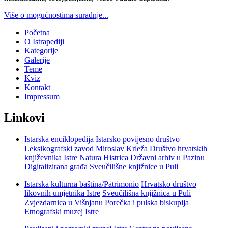
Više o mogućnostima suradnje...
Početna
O Istrapediji
Kategorije
Galerije
Teme
Kviz
Kontakt
Impressum
Linkovi
Istarska enciklopedija
Istarsko povijesno društvo
Leksikografski zavod Miroslav Krleža
Društvo hrvatskih
književnika Istre
Natura Histrica
Državni arhiv u Pazinu
Digitalizirana građa Sveučilišne knjižnice u Puli
Istarska kulturna baština/Patrimonio
Hrvatsko društvo
likovnih umjetnika Istre
Sveučilišna knjižnica u Puli
Zvjezdarnica u Višnjanu
Porečka i pulska biskupija
Etnografski muzej Istre