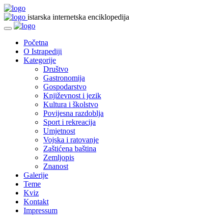
istarska internetska enciklopedija
Početna
O Istrapediji
Kategorije
Društvo
Gastronomija
Gospodarstvo
Književnost i jezik
Kultura i školstvo
Povijesna razdoblja
Sport i rekreacija
Umjetnost
Vojska i ratovanje
Zaštićena baština
Zemljopis
Znanost
Galerije
Teme
Kviz
Kontakt
Impressum