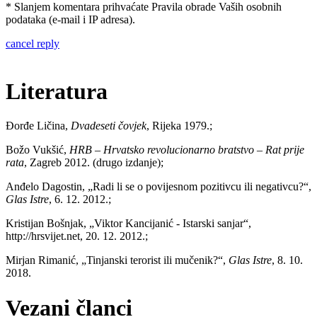
* Slanjem komentara prihvaćate Pravila obrade Vaših osobnih
podataka (e-mail i IP adresa).
cancel reply
Literatura
Đorđe Ličina,
Dvadeseti čovjek
, Rijeka 1979.;
Božo Vukšić,
HRB – Hrvatsko revolucionarno bratstvo – Rat prije
rata
, Zagreb 2012. (drugo izdanje);
Anđelo Dagostin, „Radi li se o povijesnom pozitivcu ili negativcu?“,
Glas Istre
, 6. 12. 2012.;
Kristijan Bošnjak, „Viktor Kancijanić - Istarski sanjar“,
http://hrsvijet.net, 20. 12. 2012.;
Mirjan Rimanić, „Tinjanski terorist ili mučenik?“,
Glas Istre
, 8. 10.
2018.
Vezani članci