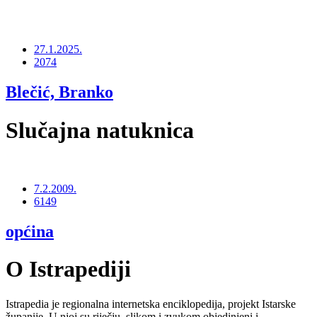
27.1.2025.
2074
Blečić, Branko
Slučajna natuknica
7.2.2009.
6149
općina
O Istrapediji
Istrapedia je regionalna internetska enciklopedija, projekt Istarske
županije. U njoj su riječju, slikom i zvukom objedinjeni i