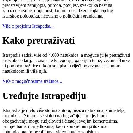
predstavljeni zemljopis, priroda, povijest, svekolika baština,
zapažene osobe, umjetnost, kultura i ostale značajke cijelog
istarskog poluotoka, neovisno o političkim granicama.
Više o projektu Istrapedia...
Kako pretraživati
Istrapedia sadrži više od 4.000 natuknica, a moguće ju je pretraživati
kroz abecedarij, naznačene kategorije, galerije i teme, vezane članke
ili pomoću tražilice u koju se upisuju riječi povezane s iskanom
natuknicom ili više njih.
Više o mogućnostima tražilice...
Uređujte Istrapediju
Istrapedia je djelo više stotina autora, pisaca natuknica, snimatelja,
urednika... No, ona se stalno nadograđuje, a u njezinom
obogaćivanju mogu sudjelovati i čitatelji svojim komentarima,
primjedbama i prijedlozima, kao i konkretnim prilozima -
natuknicama, fotografijama, video i audio zapisima.