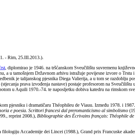
21. - Rim, 25.III.2013.).
rst
, diplomirao je 1946. na tršćanskom Sveučilištu suvremenu knjiže
u, a u tamošnjem Državnom arhivu istražuje povijesne izvore o Trstu i Is
ljedbenik je talijanskog pjesnika Diega Valierija, a u tom se razdoblju 
stjecanja prava izvođenja nastave) postaje profesorom na Sveučilištu u 
, potom u Aquili 1970.-74. te naposljetku dobiva katedru na rimskom sv
om pjesniku i dramatičaru Théophileu de Viauu. Između 1978. i 1987. fil
ria e poesia. Scrittori francesi dal preromanticismo al simbolismo
(19
99., reprint 2008.),
Bibliographie des Écrivains français: Théophile de
a filologiju Accademije dei Lincei (1988.), Grand prix Francuske akadem