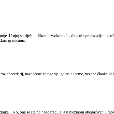
anije. U njoj su riječju, slikom i zvukom objedinjeni i predstavljeni zem
tičkim granicama.
kroz abecedarij, naznačene kategorije, galerije i teme, vezane članke ili
 urednika... No, ona se stalno nadograđuje, a u njezinom obogaćivanju mo