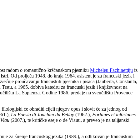
vnost radom o romantično-kršćanskom pjesniku
Micheleu Fachinettiju
iz
tri. Od proljeća 1948. do kraja 1964. asistent je za francuski jezik i
posvećuje proučavanju francuskih pjesnika i pisaca (Jauberta, Constanta,
Trstu, a 1965. dobiva katedru za francuski jezik i književnost na
eučilištu La Sapienza. Godine 1986. predaje na sveučilištu Provence
ologijski će obraditi cijeli njegov opus i slovit će za jednog od
61.),
La Poesia di Joachim du Bellay
(1962.),
Fortunes et infortunes
 Viau
(2007.), te kritičke eseje o de Viauu, a preveo je na talijanski
ije za širenje francuskog jezika (1989.), a odlikovan je francuskim