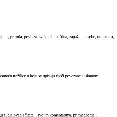
ljopis, priroda, povijest, svekolika baština, zapažene osobe, umjetnost,
 pomoću tražilice u koju se upisuju riječi povezane s iskanom
gu sudjelovati i čitatelji svojim komentarima, primjedbama i