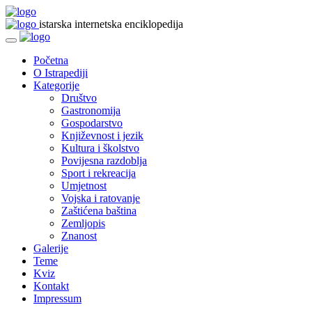
istarska internetska enciklopedija
Početna
O Istrapediji
Kategorije
Društvo
Gastronomija
Gospodarstvo
Književnost i jezik
Kultura i školstvo
Povijesna razdoblja
Sport i rekreacija
Umjetnost
Vojska i ratovanje
Zaštićena baština
Zemljopis
Znanost
Galerije
Teme
Kviz
Kontakt
Impressum