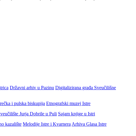
trica
Državni arhiv u Pazinu
Digitalizirana građa Sveučilišne
rečka i pulska biskupija
Etnografski muzej Istre
veučilište Jurja Dobrile u Puli
Sajam knjige u Istri
no kazalište
Melodije Istre i Kvarnera
Arhiva Glasa Istre