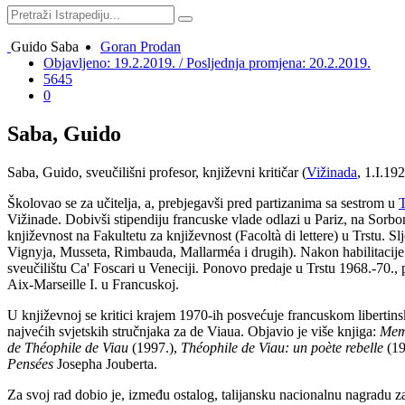
Guido Saba
Goran Prodan
Objavljeno: 19.2.2019. / Posljednja promjena: 20.2.2019.
5645
0
Saba, Guido
Saba, Guido, sveučilišni profesor, književni kritičar (
Vižinada
, 1.I.19
Školovao se za učitelja, a, prebjegavši pred partizanima sa sestrom u
T
Vižinade. Dobivši stipendiju francuske vlade odlazi u Pariz, na Sorbon
književnost na Fakultetu za književnost (Facoltà di lettere) u Trstu. S
Vignyja, Musseta, Rimbauda, Mallarméa i drugih). Nakon habilitacije (
sveučilištu Ca' Foscari u Veneciji. Ponovo predaje u Trstu 1968.-70.
Aix-Marseille I. u Francuskoj.
U književnoj se kritici krajem 1970-ih posvećuje francuskom libertinsk
najvećih svjetskih stručnjaka za de Viaua. Objavio je više knjiga:
Memo
de Théophile de Viau
(1997.),
Théophile de Viau: un poète rebelle
(19
Pensées
Josepha Jouberta.
Za svoj rad dobio je, između ostalog, talijansku nacionalnu nagradu z