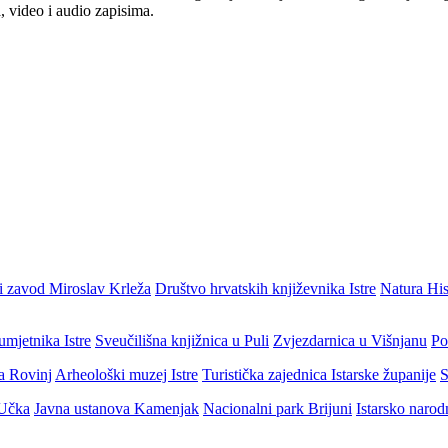
, video i audio zapisima.
i zavod Miroslav Krleža
Društvo hrvatskih književnika Istre
Natura His
umjetnika Istre
Sveučilišna knjižnica u Puli
Zvjezdarnica u Višnjanu
Po
ja Rovinj
Arheološki muzej Istre
Turistička zajednica Istarske županije
S
 Učka
Javna ustanova Kamenjak
Nacionalni park Brijuni
Istarsko narod