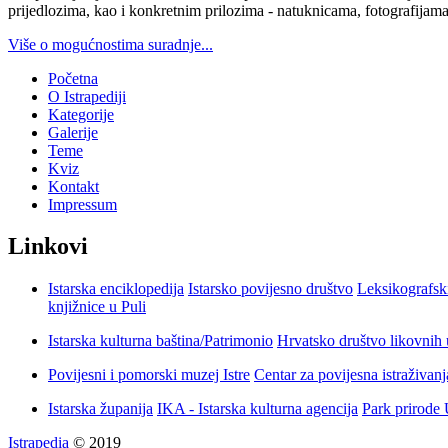
prijedlozima, kao i konkretnim prilozima - natuknicama, fotografijama
Više o mogućnostima suradnje...
Početna
O Istrapediji
Kategorije
Galerije
Teme
Kviz
Kontakt
Impressum
Linkovi
Istarska enciklopedija
Istarsko povijesno društvo
Leksikografsk
knjižnice u Puli
Istarska kulturna baština/Patrimonio
Hrvatsko društvo likovnih 
Povijesni i pomorski muzej Istre
Centar za povijesna istraživan
Istarska županija
IKA - Istarska kulturna agencija
Park prirode
Istrapedia
© 2019