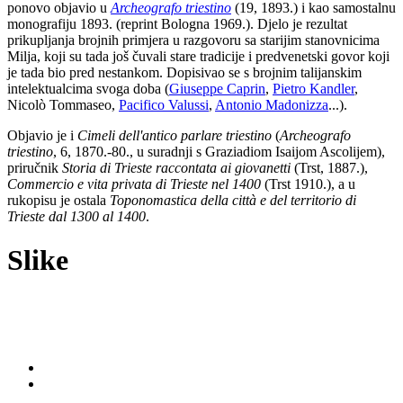
ponovo objavio u
Archeografo triestino
(19, 1893.) i kao samostalnu
monografiju 1893. (reprint Bologna 1969.). Djelo je rezultat
prikupljanja brojnih primjera u razgovoru sa starijim stanovnicima
Milja, koji su tada još čuvali stare tradicije i predvenetski govor koji
je tada bio pred nestankom. Dopisivao se s brojnim talijanskim
intelektualcima svoga doba (
Giuseppe Caprin
,
Pietro Kandler
,
Nicolò Tommaseo,
Pacifico Valussi
,
Antonio Madonizza
...).
Objavio je i
Cimeli dell'antico parlare triestino
(
Archeografo
triestino
, 6, 1870.-80., u suradnji s Graziadiom Isaijom Ascolijem),
priručnik
Storia di Trieste raccontata ai giovanetti
(Trst, 1887.),
Commercio e vita privata di Trieste nel 1400
(Trst 1910.), a u
rukopisu je ostala
Toponomastica della città e del territorio di
Trieste dal 1300 al 1400
.
Slike