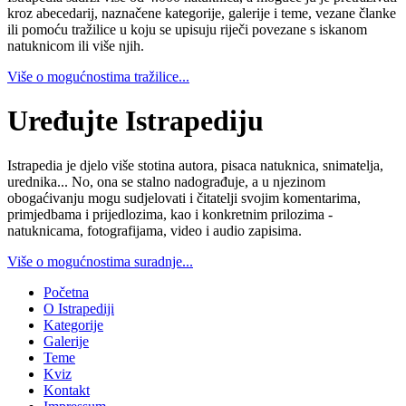
kroz abecedarij, naznačene kategorije, galerije i teme, vezane članke
ili pomoću tražilice u koju se upisuju riječi povezane s iskanom
natuknicom ili više njih.
Više o mogućnostima tražilice...
Uređujte Istrapediju
Istrapedia je djelo više stotina autora, pisaca natuknica, snimatelja,
urednika... No, ona se stalno nadograđuje, a u njezinom
obogaćivanju mogu sudjelovati i čitatelji svojim komentarima,
primjedbama i prijedlozima, kao i konkretnim prilozima -
natuknicama, fotografijama, video i audio zapisima.
Više o mogućnostima suradnje...
Početna
O Istrapediji
Kategorije
Galerije
Teme
Kviz
Kontakt