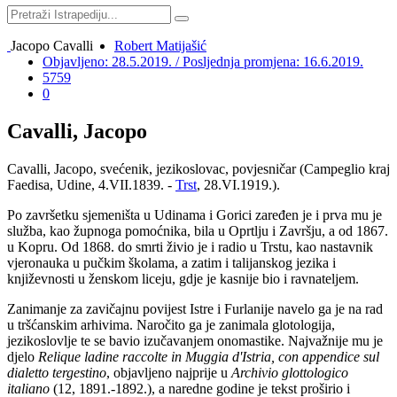
Jacopo Cavalli
Robert Matijašić
Objavljeno: 28.5.2019. / Posljednja promjena: 16.6.2019.
5759
0
Cavalli, Jacopo
Cavalli, Jacopo, svećenik, jezikoslovac, povjesničar (Campeglio kraj
Faedisa, Udine, 4.VII.1839. -
Trst
, 28.VI.1919.).
Po završetku sjemeništa u Udinama i Gorici zaređen je i prva mu je
služba, kao župnoga pomoćnika, bila u Oprtlju i Završju, a od 1867.
u Kopru. Od 1868. do smrti živio je i radio u Trstu, kao nastavnik
vjeronauka u pučkim školama, a zatim i talijanskog jezika i
književnosti u ženskom liceju, gdje je kasnije bio i ravnateljem.
Zanimanje za zavičajnu povijest Istre i Furlanije navelo ga je na rad
u tršćanskim arhivima. Naročito ga je zanimala glotologija,
jezikoslovlje te se bavio izučavanjem onomastike. Najvažnije mu je
djelo
Relique ladine raccolte in Muggia d'Istria, con appendice sul
dialetto tergestino
, objavljeno najprije u
Archivio glottologico
italiano
(12, 1891.-1892.), a naredne godine je tekst proširio i