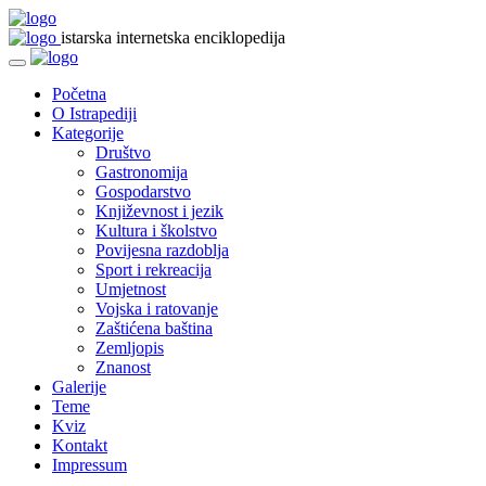
istarska internetska enciklopedija
Početna
O Istrapediji
Kategorije
Društvo
Gastronomija
Gospodarstvo
Književnost i jezik
Kultura i školstvo
Povijesna razdoblja
Sport i rekreacija
Umjetnost
Vojska i ratovanje
Zaštićena baština
Zemljopis
Znanost
Galerije
Teme
Kviz
Kontakt
Impressum