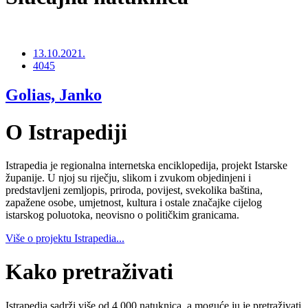
13.10.2021.
4045
Golias, Janko
O Istrapediji
Istrapedia je regionalna internetska enciklopedija, projekt Istarske
županije. U njoj su riječju, slikom i zvukom objedinjeni i
predstavljeni zemljopis, priroda, povijest, svekolika baština,
zapažene osobe, umjetnost, kultura i ostale značajke cijelog
istarskog poluotoka, neovisno o političkim granicama.
Više o projektu Istrapedia...
Kako pretraživati
Istrapedia sadrži više od 4.000 natuknica, a moguće ju je pretraživati