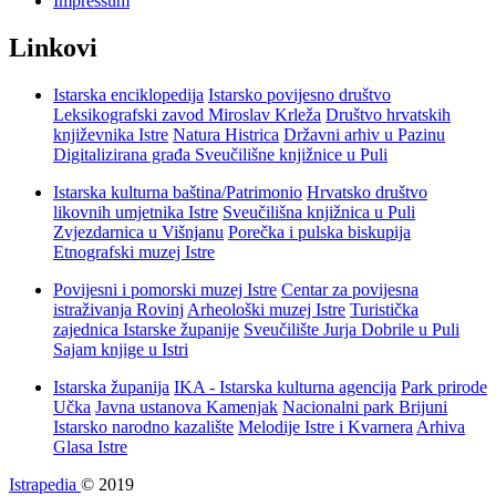
Impressum
Linkovi
Istarska enciklopedija
Istarsko povijesno društvo
Leksikografski zavod Miroslav Krleža
Društvo hrvatskih
književnika Istre
Natura Histrica
Državni arhiv u Pazinu
Digitalizirana građa Sveučilišne knjižnice u Puli
Istarska kulturna baština/Patrimonio
Hrvatsko društvo
likovnih umjetnika Istre
Sveučilišna knjižnica u Puli
Zvjezdarnica u Višnjanu
Porečka i pulska biskupija
Etnografski muzej Istre
Povijesni i pomorski muzej Istre
Centar za povijesna
istraživanja Rovinj
Arheološki muzej Istre
Turistička
zajednica Istarske županije
Sveučilište Jurja Dobrile u Puli
Sajam knjige u Istri
Istarska županija
IKA - Istarska kulturna agencija
Park prirode
Učka
Javna ustanova Kamenjak
Nacionalni park Brijuni
Istarsko narodno kazalište
Melodije Istre i Kvarnera
Arhiva
Glasa Istre
Istrapedia
© 2019