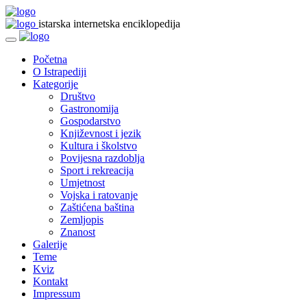
istarska internetska enciklopedija
Početna
O Istrapediji
Kategorije
Društvo
Gastronomija
Gospodarstvo
Književnost i jezik
Kultura i školstvo
Povijesna razdoblja
Sport i rekreacija
Umjetnost
Vojska i ratovanje
Zaštićena baština
Zemljopis
Znanost
Galerije
Teme
Kviz
Kontakt
Impressum