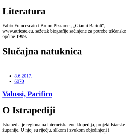
Literatura
Fabio Francescato i Bruno Pizzamei, „Gianni Bartoli“,
www.atrieste.eu, sažetak biografije sačinjene za potrebe tršćanske
općine 1999.
Slučajna natuknica
8.6.2017.
6070
Valussi, Pacifico
O Istrapediji
Istrapedia je regionalna internetska enciklopedija, projekt Istarske
županije. U njoj su riječju, slikom i zvukom objedinjeni i