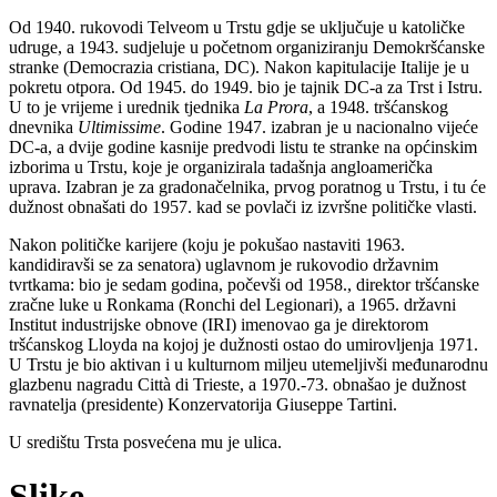
Od 1940. rukovodi Telveom u Trstu gdje se uključuje u katoličke
udruge, a 1943. sudjeluje u početnom organiziranju Demokršćanske
stranke (Democrazia cristiana, DC). Nakon kapitulacije Italije je u
pokretu otpora. Od 1945. do 1949. bio je tajnik DC-a za Trst i Istru.
U to je vrijeme i urednik tjednika
La Prora
, a 1948. tršćanskog
dnevnika
Ultimissime
. Godine 1947. izabran je u nacionalno vijeće
DC-a, a dvije godine kasnije predvodi listu te stranke na općinskim
izborima u Trstu, koje je organizirala tadašnja angloamerička
uprava. Izabran je za gradonačelnika, prvog poratnog u Trstu, i tu će
dužnost obnašati do 1957. kad se povlači iz izvršne političke vlasti.
Nakon političke karijere (koju je pokušao nastaviti 1963.
kandidiravši se za senatora) uglavnom je rukovodio državnim
tvrtkama: bio je sedam godina, počevši od 1958., direktor tršćanske
zračne luke u Ronkama (Ronchi del Legionari), a 1965. državni
Institut industrijske obnove (IRI) imenovao ga je direktorom
tršćanskog Lloyda na kojoj je dužnosti ostao do umirovljenja 1971.
U Trstu je bio aktivan i u kulturnom miljeu utemeljivši međunarodnu
glazbenu nagradu Città di Trieste, a 1970.-73. obnašao je dužnost
ravnatelja (presidente) Konzervatorija Giuseppe Tartini.
U središtu Trsta posvećena mu je ulica.
Slike