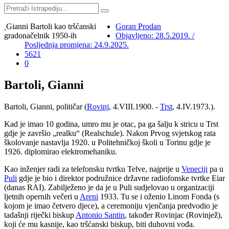
Gianni Bartoli kao tršćanski
Goran Prodan
gradonačelnik 1950-ih
Objavljeno: 28.5.2019. /
Posljednja promjena: 24.9.2025.
5621
0
Bartoli, Gianni
Bartoli, Gianni, političar (
Rovinj
, 4.VIII.1900. -
Trst
, 4.IV.1973.).
Kad je imao 10 godina, umro mu je otac, pa ga šalju k stricu u Trst
gdje je završio „realku“ (Realschule). Nakon Prvog svjetskog rata
školovanje nastavlja 1920. u Politehničkoj školi u Torinu gdje je
1926. diplomirao elektromehaniku.
Kao inženjer radi za telefonsku tvrtku Telve, najprije u
Veneciji
pa u
Puli
gdje je bio i direktor podružnice državne radiofonske tvrtke Eiar
(danas RAI). Zabilježeno je da je u Puli sudjelovao u organizaciji
ljetnih opernih večeri u
Areni
1933. Tu se i oženio Linom Fonda (s
kojom je imao četvero djece), a ceremoniju vjenčanja predvodio je
tadašnji riječki biskup
Antonio Santin
, također Rovinjac (Rovinjež),
koji će mu kasnije, kao tršćanski biskup, biti duhovni vođa.