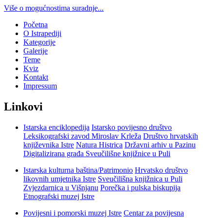
Više o mogućnostima suradnje...
Početna
O Istrapediji
Kategorije
Galerije
Teme
Kviz
Kontakt
Impressum
Linkovi
Istarska enciklopedija
Istarsko povijesno društvo
Leksikografski zavod Miroslav Krleža
Društvo hrvatskih
književnika Istre
Natura Histrica
Državni arhiv u Pazinu
Digitalizirana građa Sveučilišne knjižnice u Puli
Istarska kulturna baština/Patrimonio
Hrvatsko društvo
likovnih umjetnika Istre
Sveučilišna knjižnica u Puli
Zvjezdarnica u Višnjanu
Porečka i pulska biskupija
Etnografski muzej Istre
Povijesni i pomorski muzej Istre
Centar za povijesna