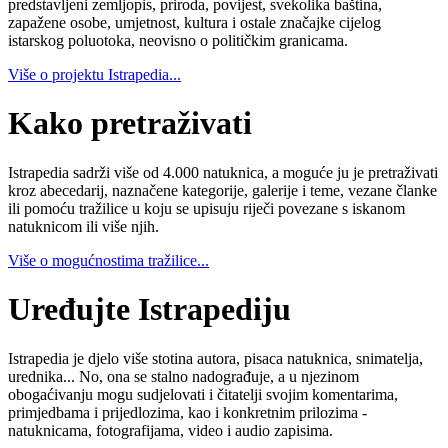
predstavljeni zemljopis, priroda, povijest, svekolika baština,
zapažene osobe, umjetnost, kultura i ostale značajke cijelog
istarskog poluotoka, neovisno o političkim granicama.
Više o projektu Istrapedia...
Kako pretraživati
Istrapedia sadrži više od 4.000 natuknica, a moguće ju je pretraživati
kroz abecedarij, naznačene kategorije, galerije i teme, vezane članke
ili pomoću tražilice u koju se upisuju riječi povezane s iskanom
natuknicom ili više njih.
Više o mogućnostima tražilice...
Uređujte Istrapediju
Istrapedia je djelo više stotina autora, pisaca natuknica, snimatelja,
urednika... No, ona se stalno nadograđuje, a u njezinom
obogaćivanju mogu sudjelovati i čitatelji svojim komentarima,
primjedbama i prijedlozima, kao i konkretnim prilozima -
natuknicama, fotografijama, video i audio zapisima.