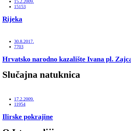
15.2.2009.
15153
Rijeka
30.8.2017.
7703
Hrvatsko narodno kazalište Ivana pl. Zajc
Slučajna natuknica
17.2.2009.
11954
Ilirske pokrajine