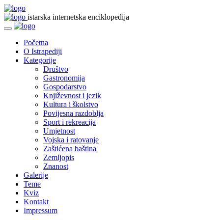
istarska internetska enciklopedija
Početna
O Istrapediji
Kategorije
Društvo
Gastronomija
Gospodarstvo
Književnost i jezik
Kultura i školstvo
Povijesna razdoblja
Sport i rekreacija
Umjetnost
Vojska i ratovanje
Zaštićena baština
Zemljopis
Znanost
Galerije
Teme
Kviz
Kontakt
Impressum