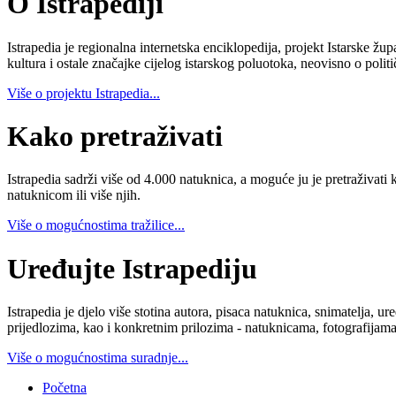
O Istrapediji
Istrapedia je regionalna internetska enciklopedija, projekt Istarske žup
kultura i ostale značajke cijelog istarskog poluotoka, neovisno o poli
Više o projektu Istrapedia...
Kako pretraživati
Istrapedia sadrži više od 4.000 natuknica, a moguće ju je pretraživati 
natuknicom ili više njih.
Više o mogućnostima tražilice...
Uređujte Istrapediju
Istrapedia je djelo više stotina autora, pisaca natuknica, snimatelja,
prijedlozima, kao i konkretnim prilozima - natuknicama, fotografijama
Više o mogućnostima suradnje...
Početna