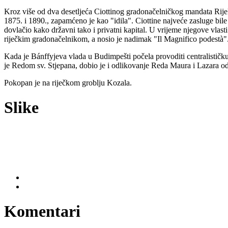
Kroz više od dva desetljeća Ciottinog gradonačelničkog mandata Rijeka 
1875. i 1890., zapamćeno je kao "idila". Ciottine najveće zasluge bile 
dovlačio kako državni tako i privatni kapital. U vrijeme njegove vlast
riječkim gradonačelnikom, a nosio je nadimak "Il Magnifico podestà"
Kada je Bánffyjeva vlada u Budimpešti počela provoditi centralističku
je Redom sv. Stjepana, dobio je i odlikovanje Reda Maura i Lazara od
Pokopan je na riječkom groblju Kozala.
Slike
Komentari