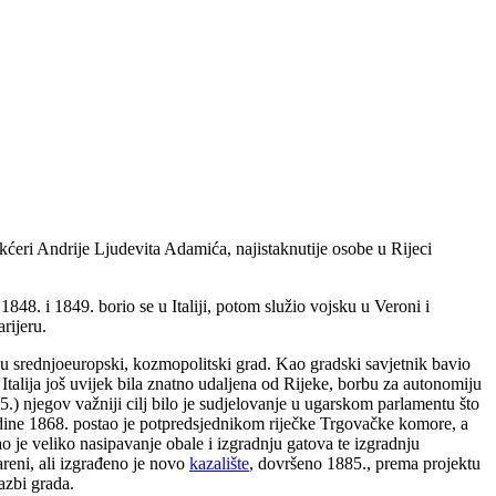
ćeri Andrije Ljudevita Adamića, najistaknutije osobe u Rijeci
48. i 1849. borio se u Italiji, potom služio vojsku u Veroni i
rijeru.
 u srednjoeuropski, kozmopolitski grad. Kao gradski savjetnik bavio
 Italija još uvijek bila znatno udaljena od Rijeke, borbu za autonomiju
) njegov važniji cilj bilo je sudjelovanje u ugarskom parlamentu što
odine 1868. postao je potpredsjednikom riječke Trgovačke komore, a
o je veliko nasipavanje obale i izgradnju gatova te izgradnju
reni, ali izgrađeno je novo
kazalište
, dovršeno 1885., prema projektu
azbi grada.