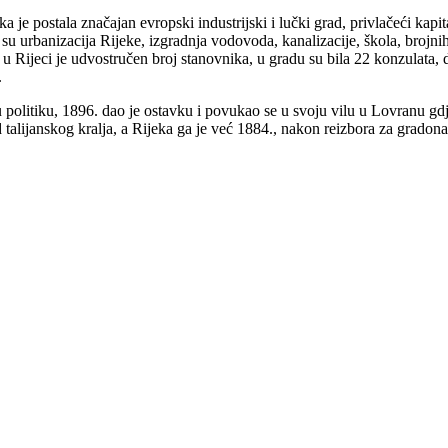
je postala značajan evropski industrijski i lučki grad, privlačeći kapit
su urbanizacija Rijeke, izgradnja vodovoda, kanalizacije, škola, brojnih
i u Rijeci je udvostručen broj stanovnika, u gradu su bila 22 konzulata,
.
 politiku, 1896. dao je ostavku i povukao se u svoju vilu u Lovranu gdje
 talijanskog kralja, a Rijeka ga je već 1884., nakon reizbora za grado