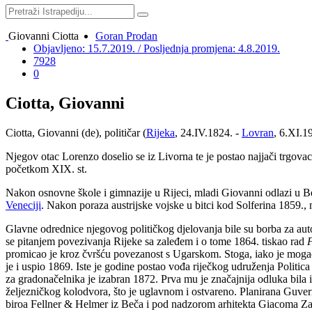
Giovanni Ciotta
Goran Prodan
Objavljeno: 15.7.2019. / Posljednja promjena: 4.8.2019.
7928
0
Ciotta, Giovanni
Ciotta, Giovanni (de), političar (
Rijeka
, 24.IV.1824. -
Lovran
, 6.XI.1
Njegov otac Lorenzo doselio se iz Livorna te je postao najjači trgov
početkom XIX. st.
Nakon osnovne škole i gimnazije u Rijeci, mladi Giovanni odlazi u Beč
Veneciji
. Nakon poraza austrijske vojske u bitci kod Solferina 1859., n
Glavne odrednice njegovog političkog djelovanja bile su borba za auto
se pitanjem povezivanja Rijeke sa zaleđem i o tome 1864. tiskao rad
F
promicao je kroz čvršću povezanost s Ugarskom. Stoga, iako je mogao 
je i uspio 1869. Iste je godine postao vođa riječkog udruženja Polit
za gradonačelnika je izabran 1872. Prva mu je značajnija odluka bila i
željezničkog kolodvora, što je uglavnom i ostvareno. Planirana Guvern
biroa Fellner & Helmer iz Beča i pod nadzorom arhitekta Giacoma Zamma