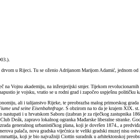
903.).
ac drvom u Rijeci. Tu se oženio Adrijanom Marijom Adamić, jednom od k
 na Vojnu akademiju, na inženjerijski smjer. Tijekom revolucionarnih 18
apustio je vojsku, vratio se u rodni grad i započeo uspješnu političku ka
nomiju, ali i talijanstvo Rijeke, te preobrazba malog primorskog grada
iume und seine Eisenbahnfrage
. S obzirom na to da je krajem XIX. st.
nastupati i u hrvatskom Saboru (izabran je za riječkog zastupnika 1865.
ica Club Deák, zapravo lokalnog ogranka Mađarske liberalne stranke. G
zrada generalnog urbanističkog plana, koji je dovršen 1874., a predviđa
erova palača, nova gradska vijećnica te veliki gradski muzej nisu ostva
ttija, koji je bio najvažniji Ciottin suradnik u arhitektonskoj preobr