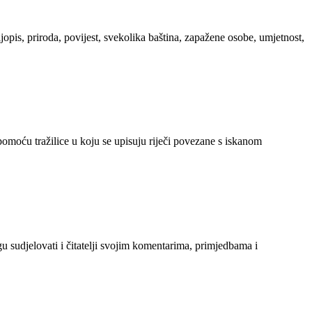
ljopis, priroda, povijest, svekolika baština, zapažene osobe, umjetnost,
 pomoću tražilice u koju se upisuju riječi povezane s iskanom
gu sudjelovati i čitatelji svojim komentarima, primjedbama i