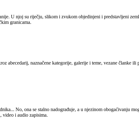
anije. U njoj su riječju, slikom i zvukom objedinjeni i predstavljeni zem
tičkim granicama.
kroz abecedarij, naznačene kategorije, galerije i teme, vezane članke ili
 urednika... No, ona se stalno nadograđuje, a u njezinom obogaćivanju mo
, video i audio zapisima.