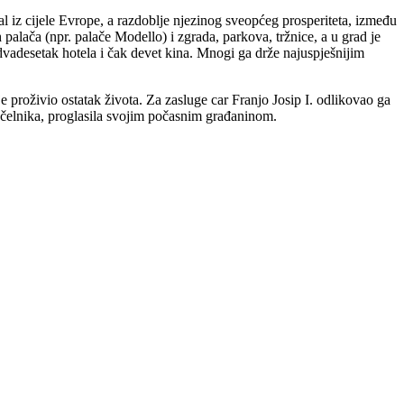
al iz cijele Evrope, a razdoblje njezinog sveopćeg prosperiteta, između
 palača (npr. palače Modello) i zgrada, parkova, tržnice, a u grad je
 dvadesetak hotela i čak devet kina. Mnogi ga drže najuspješnijim
 proživio ostatak života. Za zasluge car Franjo Josip I. odlikovao ga
načelnika, proglasila svojim počasnim građaninom.