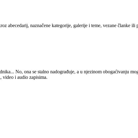
kroz abecedarij, naznačene kategorije, galerije i teme, vezane članke ili
 urednika... No, ona se stalno nadograđuje, a u njezinom obogaćivanju mo
, video i audio zapisima.