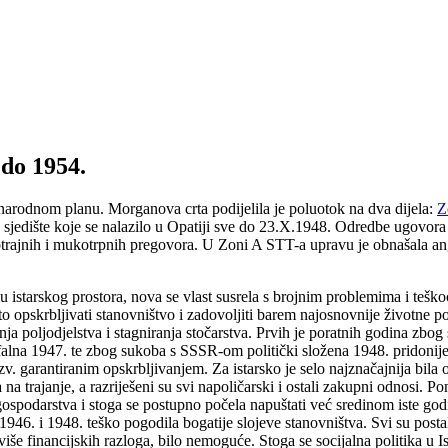
 do 1954.
unarodnom planu. Morganova crta podijelila je poluotok na dva dijela:
Z
jedište koje se nalazilo u Opatiji sve do 23.X.1948. Odredbe ugovora
otrajnih i mukotrpnih pregovora. U Zoni A STT-a upravu je obnašala 
istarskog prostora, nova se vlast susrela s brojnim problemima i teško
o opskrbljivati stanovništvo i zadovoljiti barem najosnovnije životne po
anja poljodjelstva i stagniranja stočarstva. Prvih je poratnih godina zbog
falna 1947. te zbog sukoba s SSSR-om politički složena 1948. pridonije
tzv. garantiranim opskrbljivanjem. Za istarsko je selo najznačajnija bi
na trajanje, a razriješeni su svi napoličarski i ostali zakupni odnosi. 
e gospodarstva i stoga se postupno počela napuštati već sredinom iste go
46. i 1948. teško pogodila bogatije slojeve stanovništva. Svi su postal
ajviše financijskih razloga, bilo nemoguće. Stoga se socijalna politika u