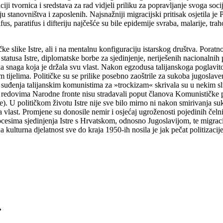
iji tvornica i sredstava za rad vidjeli priliku za popravljanje svoga s
u stanovništva i zaposlenih. Najsnažniji migracijski pritisak osjetila j
ifus, paratifus i difteriju najčešće su bile epidemije svraba, malarije, t
 slike Istre, ali i na mentalnu konfiguraciju istarskog društva. Poratno
tatusa Istre, diplomatske borbe za sjedinjenje, neriješenih nacionalni
ka snaga koja je držala svu vlast. Nakon egzodusa talijanskoga poglavito 
im tijelima. Političke su se prilike posebno zaoštrile za sukoba jugosl
i suđenja talijanskim komunistima za »trockizam« skrivala su u nekim s
 redovima Narodne fronte nisu stradavali poput članova Komunističke par
je). U političkom životu Istre nije sve bilo mirno ni nakon smirivanja s
 za vlast. Promjene su donosile nemir i osjećaj ugroženosti pojedinih čelni
ocesima sjedinjenja Istre s Hrvatskom, odnosno Jugoslavijom, te migracij
a kulturna djelatnost sve do kraja 1950-ih nosila je jak pečat politizacije
.