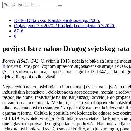
Darko Dukovski, Istarska enciklopedija, 2005.
Objavljeno: 5.3.2020. / Posljednja promjena: 5.3.2020.
8716
0
povijest Istre nakon Drugog svjetskog rata
Poraće (1945.–54.).
U svibnju 1945. počela je bitka za Istru na međ
B
(ostatak Istre) pod Vojnom upravom Jugoslavenske armije (VUJA), s
(STT), s novim zonama, stupile su na snagu 15.IX.1947., nakon dug
djelovali organi civilne vlasti.
Neposredno nakon oslobođenja i preuzimanja vlasti na najvećem dijelu 
industrijskih kapaciteta i cjelokupnoga gospodarstva, morala je redovit
raspodjele hrane. Inzistiranje na industrijalizaciji dovelo je do propad
ostvaren znatan napredak. Međutim, sušna i za poljoprivredu katastro
bila dovedena opskrba stanovništva pa je država morala intervenirati 
agrarna reforma. Odluka je poništila sve kolonatske odnose bez obzira 
od 1.I.1919. Kolektivizacija 1949. bila je izraz etatističke koncepcij
one uglavnom pretvarale u gospodarska poduzeća. Nacionalizacija je 19
učinkovitost i pokazati »za što smo se borili«, a to je iz mnogih, pon