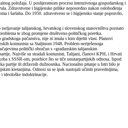
ocijalnog položaja. U poslijeratnom procesu intenzivnoga gospodarskog i
e Pula. Zdravstvene i higijenske prilike neposredno nakon oslobođenja
rahoma i šarlaha. Do 1950. zdravstveno se i higijensko stanje popravilo,
 iseljavanje talijanskog, hrvatskog i slovenskog stanovništva poznato
h problema te zbog promjene društveno-političkog poretka.
gradskoga pučanstva, nije ni imala s kim dijeliti vlast. Planovi
avenskih komunista sa Staljinom 1948. Problem neriješenoga
lučajevima politički obračun s »građanskim talijanskim
tije. Najviše su stradali komunisti, Talijani, članovi KPH, i Hrvati
ukoba s SSSR-om, posebice što se tiče unutarpartijskih odnosa. Ispod
ka partije ili državnih dužnosnika. Nacionalno pitanje u Istri bilo je
skim kretanjima. Odnosi su se ipak nastojali učiniti pravednijima,
 i ideološke indoktrinacije.