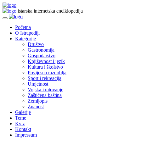
istarska internetska enciklopedija
Početna
O Istrapediji
Kategorije
Društvo
Gastronomija
Gospodarstvo
Književnost i jezik
Kultura i školstvo
Povijesna razdoblja
Sport i rekreacija
Umjetnost
Vojska i ratovanje
Zaštićena baština
Zemljopis
Znanost
Galerije
Teme
Kviz
Kontakt
Impressum