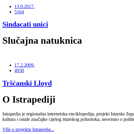
13.9.2017.
5164
Sindacati unici
Slučajna natuknica
17.2.2009.
4930
Tršćanski Lloyd
O Istrapediji
Istrapedia je regionalna internetska enciklopedija, projekt Istarske žup
kultura i ostale značajke cijelog istarskog poluotoka, neovisno o poli
Više o projektu Istrapedia...