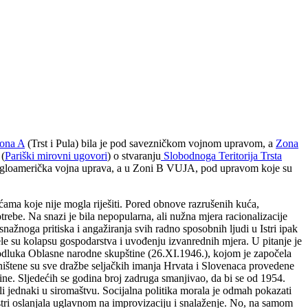
ona A
(Trst i Pula) bila je pod savezničkom vojnom upravom, a
Zona
 (
Pariški mirovni ugovori
) o stvaranju
Slobodnoga Teritorija Trsta
angloamerička vojna uprava, a u Zoni B VUJA, pod upravom koje su
ćama koje nije mogla riješiti. Pored obnove razrušenih kuća,
trebe. Na snazi je bila nepopularna, ali nužna mjera racionalizacije
 snažnoga pritiska i angažiranja svih radno sposobnih ljudi u Istri ipak
le su kolapsu gospodarstva i uvođenju izvanrednih mjera. U pitanje je
la odluka Oblasne narodne skupštine (26.XI.1946.), kojom je započela
Poništene su sve dražbe seljačkih imanja Hrvata i Slovenaca provedene
dine. Sljedećih se godina broj zadruga smanjivao, da bi se od 1954.
i jednaki u siromaštvu. Socijalna politika morala je odmah pokazati
 Istri oslanjala uglavnom na improvizaciju i snalaženje. No, na samom