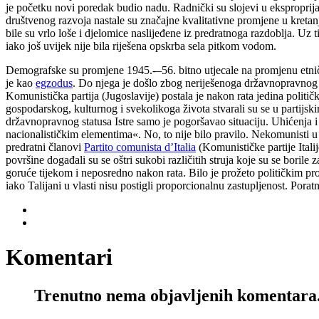
je početku novi poredak budio nadu. Radnički su slojevi u eksproprijac
društvenog razvoja nastale su značajne kvalitativne promjene u kretanj
bile su vrlo loše i djelomice naslijeđene iz predratnoga razdoblja. Uz t
iako još uvijek nije bila riješena opskrba sela pitkom vodom.
Demografske su promjene 1945.-–56. bitno utjecale na promjenu etničke
je kao
egzodus
. Do njega je došlo zbog neriješenoga državnopravnog s
Komunistička partija (Jugoslavije) postala je nakon rata jedina politič
gospodarskog, kulturnog i svekolikoga života stvarali su se u partijsk
državnopravnog statusa Istre samo je pogoršavao situaciju. Uhićenja 
nacionalističkim elementima«. No, to nije bilo pravilo. Nekomunisti u
predratni članovi
Partito comunista d’Italia
(Komunističke partije Itali
površine događali su se oštri sukobi različitih struja koje su se borile
goruće tijekom i neposredno nakon rata. Bilo je prožeto političkim pr
iako Talijani u vlasti nisu postigli proporcionalnu zastupljenost. Poratn
Komentari
Trenutno nema objavljenih komentara