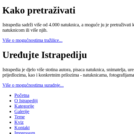
Kako pretraživati
Istrapedia sadrži više od 4.000 natuknica, a moguće ju je pretraživati 
natuknicom ili više njih.
Više o mogućnostima tražilice...
Uređujte Istrapediju
Istrapedia je djelo više stotina autora, pisaca natuknica, snimatelja,
prijedlozima, kao i konkretnim prilozima - natuknicama, fotografijama
Više o mogućnostima suradnje...
Početna
O Istrapediji
Kategorije
Galerije
Teme
Kviz
Kontakt
Impressum