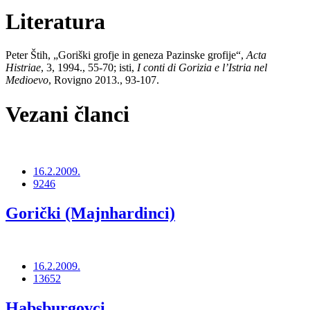
Literatura
Peter Štih, „Goriški grofje in geneza Pazinske grofije“,
Acta
Histriae
, 3, 1994., 55-70; isti,
I conti di Gorizia e lʼIstria nel
Medioevo
, Rovigno 2013., 93-107.
Vezani članci
16.2.2009.
9246
Gorički (Majnhardinci)
16.2.2009.
13652
Habsburgovci