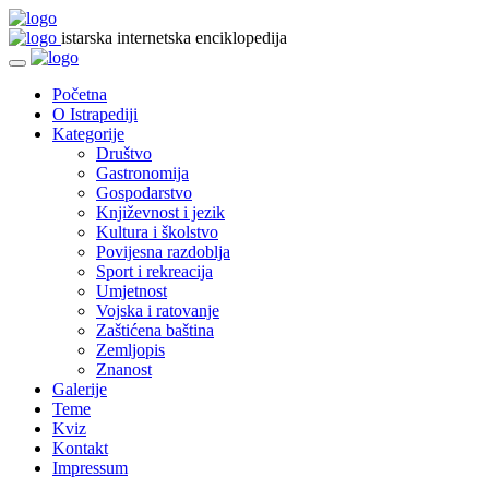
istarska internetska enciklopedija
Početna
O Istrapediji
Kategorije
Društvo
Gastronomija
Gospodarstvo
Književnost i jezik
Kultura i školstvo
Povijesna razdoblja
Sport i rekreacija
Umjetnost
Vojska i ratovanje
Zaštićena baština
Zemljopis
Znanost
Galerije
Teme
Kviz
Kontakt
Impressum