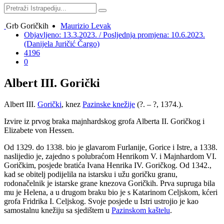
Grb Goričkih
Maurizio Levak
Objavljeno: 13.3.2023. / Posljednja promjena: 10.6.2023.
(Danijela Juričić Čargo)
4196
0
Albert III. Gorički
Albert III.
Gorički
, knez
Pazinske knežije
(?. – ?, 1374.).
Izvire iz prvog braka majnhardskog grofa Alberta II. Goričkog i
Elizabete von Hessen.
Od 1329. do 1338. bio je glavarom Furlanije, Gorice i Istre, a 1338.
naslijedio je, zajedno s polubraćom Henrikom V. i Majnhardom VI.
Goričkim, posjede bratića Ivana Henrika IV. Goričkog. Od 1342.,
kad se obitelj podijelila na istarsku i užu goričku granu,
rodonačelnik je istarske grane knezova Goričkih. Prva supruga bila
mu je Helena, a u drugom braku bio je s Katarinom Celjskom, kćeri
grofa Fridrika I. Celjskog. Svoje posjede u Istri ustrojio je kao
samostalnu knežiju sa sjedištem u
Pazinskom kaštelu
.