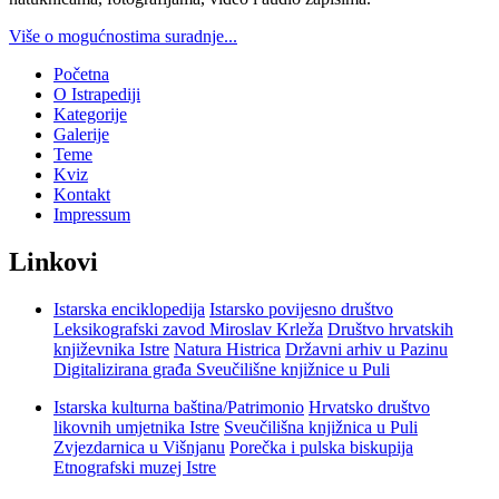
Više o mogućnostima suradnje...
Početna
O Istrapediji
Kategorije
Galerije
Teme
Kviz
Kontakt
Impressum
Linkovi
Istarska enciklopedija
Istarsko povijesno društvo
Leksikografski zavod Miroslav Krleža
Društvo hrvatskih
književnika Istre
Natura Histrica
Državni arhiv u Pazinu
Digitalizirana građa Sveučilišne knjižnice u Puli
Istarska kulturna baština/Patrimonio
Hrvatsko društvo
likovnih umjetnika Istre
Sveučilišna knjižnica u Puli
Zvjezdarnica u Višnjanu
Porečka i pulska biskupija
Etnografski muzej Istre