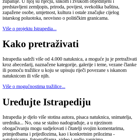
županije. U njoj su riječju, slikom i zvukom objedinjeni i
predstavljeni zemljopis, priroda, povijest, svekolika baština,
zapažene osobe, umjetnost, kultura i ostale značajke cijelog
istarskog poluotoka, neovisno o političkim granicama.
Više o projektu Istrapedia...
Kako pretraživati
Istrapedia sadrži više od 4.000 natuknica, a moguće ju je pretraživati
kroz abecedarij, naznačene kategorije, galerije i teme, vezane članke
ili pomoću tražilice u koju se upisuju riječi povezane s iskanom
natuknicom ili više njih.
Više o mogućnostima tražilice...
Uređujte Istrapediju
Istrapedia je djelo više stotina autora, pisaca natuknica, snimatelja,
urednika... No, ona se stalno nadograđuje, a u njezinom
obogaćivanju mogu sudjelovati i čitatelji svojim komentarima,
primjedbama i prijedlozima, kao i konkretnim prilozima -
natuknicama, fotografijama, video i audio zapisima.