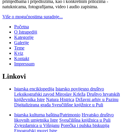
primjedbama i prijedlozima, kao i konkretnim prilozima -
natuknicama, fotografijama, video i audio zapisima.
Više o mogućnostima suradnje...
Početna
O Istrapediji
Kategorije
Galerije
Teme
Kviz
Kontakt
Impressum
Linkovi
Istarska enciklopedija
Istarsko povijesno društvo
Leksikografski zavod Miroslav Krleža
Društvo hrvatskih
književnika Istre
Natura Histrica
Državni arhiv u Pazinu
Digitalizirana građa Sveučilišne knjižnice u Puli
Istarska kulturna baština/Patrimonio
Hrvatsko društvo
likovnih umjetnika Istre
Sveučilišna knjižnica u Puli
Zvjezdarnica u Višnjanu
Porečka i pulska biskupija
Etnografski muzej Istre