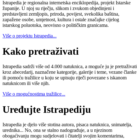
Istrapedia je regionalna internetska enciklopedija, projekt Istarske
županije. U njoj su riječju, slikom i zvukom objedinjeni i
predstavljeni zemljopis, priroda, povijest, svekolika baština,
zapažene osobe, umjetnost, kultura i ostale značajke cijelog
istarskog poluotoka, neovisno o političkim granicama.
Više o projektu Istrapedia...
Kako pretraživati
Istrapedia sadrži više od 4.000 natuknica, a moguće ju je pretraživati
kroz abecedarij, naznačene kategorije, galerije i teme, vezane članke
ili pomoću tražilice u koju se upisuju riječi povezane s iskanom
natuknicom ili više njih.
Više o mogućnostima tražilice...
Uređujte Istrapediju
Istrapedia je djelo više stotina autora, pisaca natuknica, snimatelja,
urednika... No, ona se stalno nadograđuje, a u njezinom
obogaćivanju mogu sudjelovati i čitatelji svojim komentarima,