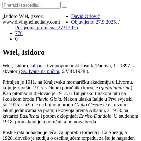
Isidoro Wiel, (izvor:
David Orlović
www.divinghelmetitaly.com)
Objavljeno: 27.9.2025. /
Posljednja promjena: 27.9.2025.
778
0
Wiel, Isidoro
Wiel, Isidoro,
talijanski
vojnopomorski časnik (Padova, 1.I.1897. –
akvatorij
Sv. Ivana na pučini
, 6.VIII.1928.).
Primljen je 1911. na Kraljevsku mornaričku akademiju u Livornu,
koju je završio 1915. s činom poručnika korvete (
guardiamarina
).
Kao pitomac sudjelovao je 1912. u Talijansko-turskom ratu na
školskom brodu
Flavio Gioia
. Nakon ulaska Italije u Prvi svjetski
rat 1915. služio je na bojnom brodu
Giulio Cesare
te na raznim
lakim jedinicama za pratnju konvoja prema Albaniji, a 1918. na
krstarici
Basilicata
i potom oklopnjači
Enrico Dandolo
. U studenom
1918. promaknut je u poručnika bojnoga broda.
Poslije rata pohađao je tečaj za uporabu torpeda u La Speziji, a
1928. dovršio je studiju o oscilirajućem torpedu, za što je nagrađen