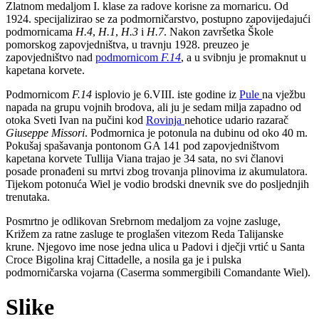
Zlatnom medaljom I. klase za radove korisne za mornaricu. Od
1924. specijalizirao se za podmorničarstvo, postupno zapovijedajući
podmornicama
H.4
,
H.1
,
H.3
i
H.7
. Nakon završetka Škole
pomorskog zapovjedništva, u travnju 1928. preuzeo je
zapovjedništvo nad
podmornicom
F.14
, a u svibnju je promaknut u
kapetana korvete.
Podmornicom
F.14
isplovio je 6.VIII. iste godine iz
Pule
na vježbu
napada na grupu vojnih brodova, ali ju je sedam milja zapadno od
otoka Sveti Ivan na pučini kod
Rovinja
nehotice udario razarač
Giuseppe Missori
. Podmornica je potonula na dubinu od oko 40 m.
Pokušaj spašavanja pontonom GA 141 pod zapovjedništvom
kapetana korvete Tullija Viana trajao je 34 sata, no svi članovi
posade pronađeni su mrtvi zbog trovanja plinovima iz akumulatora.
Tijekom potonuća Wiel je vodio brodski dnevnik sve do posljednjih
trenutaka.
Posmrtno je odlikovan Srebrnom medaljom za vojne zasluge,
Križem za ratne zasluge te proglašen vitezom Reda Talijanske
krune. Njegovo ime nose jedna ulica u Padovi i dječji vrtić u Santa
Croce Bigolina kraj Cittadelle, a nosila ga je i pulska
podmorničarska vojarna (Caserma sommergibili Comandante Wiel).
Slike