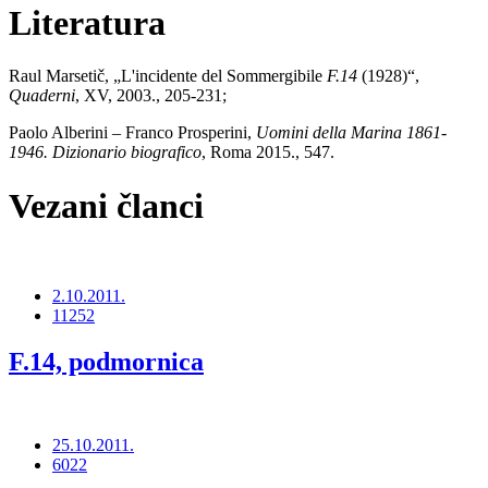
Literatura
Raul Marsetič, „L'incidente del Sommergibile
F.14
(1928)“,
Quaderni
, XV, 2003., 205-231;
Paolo Alberini – Franco Prosperini,
Uomini della Marina 1861-
1946. Dizionario biografico
, Roma 2015., 547.
Vezani članci
2.10.2011.
11252
F.14, podmornica
25.10.2011.
6022