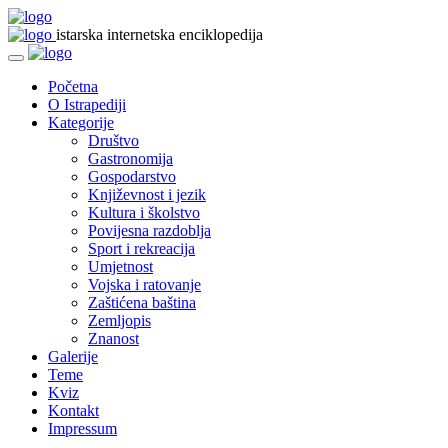
istarska internetska enciklopedija
Početna
O Istrapediji
Kategorije
Društvo
Gastronomija
Gospodarstvo
Književnost i jezik
Kultura i školstvo
Povijesna razdoblja
Sport i rekreacija
Umjetnost
Vojska i ratovanje
Zaštićena baština
Zemljopis
Znanost
Galerije
Teme
Kviz
Kontakt
Impressum