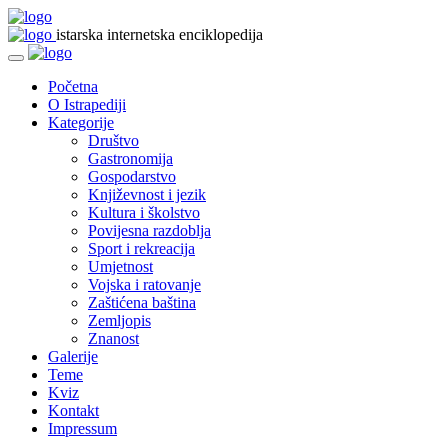
istarska internetska enciklopedija
Početna
O Istrapediji
Kategorije
Društvo
Gastronomija
Gospodarstvo
Književnost i jezik
Kultura i školstvo
Povijesna razdoblja
Sport i rekreacija
Umjetnost
Vojska i ratovanje
Zaštićena baština
Zemljopis
Znanost
Galerije
Teme
Kviz
Kontakt
Impressum