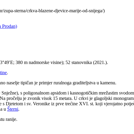
.hr/zupa-sterna/crkva-blazene-djevice-marije-od-snijega/)
n Prodan)
 13°49′E; 380 m nadmorske visine); 52 stanovnika (2021.).
tine
.
o naselje tipičan je primjer ruralnoga graditeljstva u kamenu.
rije Snježne), s poligonalnom apsidom i kasnogotičkim mrežastim svodom
 Na pročelju je zvonik visok 15 metara. U crkvi je glagoljski monogram 
e s Djetetom i sv. Veronike iz prve trećine XVI. st. koji vjerojatno pot
da u
Šterni
.
tu ranije.