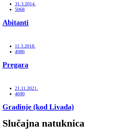
31.3.2014.
5068
Abitanti
11.3.2018.
4986
Pregara
21.11.2021.
4690
Gradinje (kod Livada)
Slučajna natuknica