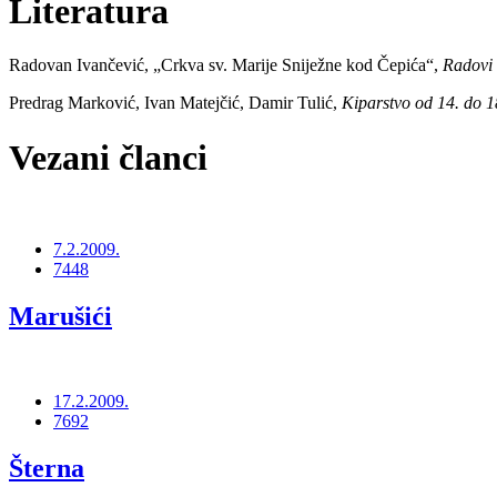
Literatura
Radovan Ivančević, „Crkva sv. Marije Sniježne kod Čepića“,
Radovi 
Predrag Marković, Ivan Matejčić, Damir Tulić,
Kiparstvo od 14. do 18
Vezani članci
7.2.2009.
7448
Marušići
17.2.2009.
7692
Šterna