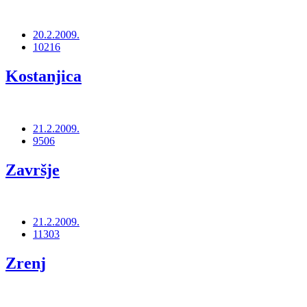
20.2.2009.
10216
Kostanjica
21.2.2009.
9506
Završje
21.2.2009.
11303
Zrenj