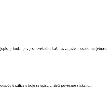
ljopis, priroda, povijest, svekolika baština, zapažene osobe, umjetnost,
 pomoću tražilice u koju se upisuju riječi povezane s iskanom