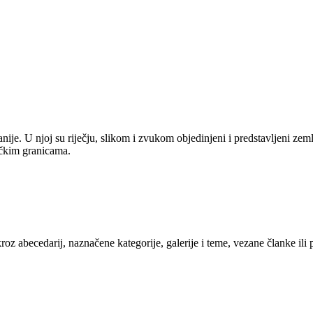
anije. U njoj su riječju, slikom i zvukom objedinjeni i predstavljeni zem
tičkim granicama.
kroz abecedarij, naznačene kategorije, galerije i teme, vezane članke ili