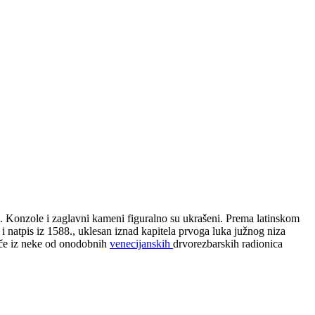
. Konzole i zaglavni kameni figuralno su ukrašeni. Prema latinskom
i natpis iz 1588., uklesan iznad kapitela prvoga luka južnog niza
ječe iz neke od onodobnih
venecijanskih
drvorezbarskih radionica