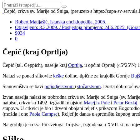
Čepić, crkva sv. Marije od Sniga, (preuzeto s https://zupa-sv-servula
Robert Matijašić, Istarska enciklopedija, 2005.
Objavljeno: 8.2.2009. / Posljednja promjena: 24.6.2025. (Gora
9034
0
Čepić (kraj Oprtlja)
Čepić (tal. Ceppich), naselje kraj
Oprtlja
, u općini Oprtalj (45°25′N;
Nalazi se ponad slikovite
krške
doline, tipične za krajolik Gornje
Bujš
Stanovništvo se bavi
poljodjelstvom
i
stočarstvom
. Dosta dobro očuvan
Izvan naselja nalazi se trobrodna crkva sv. Marije od Sniga (sv. Ma
natpisu, crkvu su 1492. izgradili majstori
Matej iz Pule
i
Petar Bezlaj
.
stupova. U crkvici je bio i drveni obojani reljef s prikazom Bogorodic
(možda i one
Paola Campse
). Reljef je danas u spremištu župnog ure
Na groblju je crkva Presvetoga Trojstva, izgrađena u XVII. st. na mjes
Slike