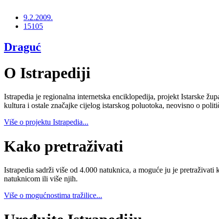
9.2.2009.
15105
Draguć
O Istrapediji
Istrapedia je regionalna internetska enciklopedija, projekt Istarske žup
kultura i ostale značajke cijelog istarskog poluotoka, neovisno o poli
Više o projektu Istrapedia...
Kako pretraživati
Istrapedia sadrži više od 4.000 natuknica, a moguće ju je pretraživati 
natuknicom ili više njih.
Više o mogućnostima tražilice...