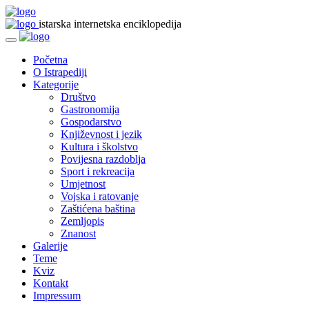
istarska internetska enciklopedija
Početna
O Istrapediji
Kategorije
Društvo
Gastronomija
Gospodarstvo
Književnost i jezik
Kultura i školstvo
Povijesna razdoblja
Sport i rekreacija
Umjetnost
Vojska i ratovanje
Zaštićena baština
Zemljopis
Znanost
Galerije
Teme
Kviz
Kontakt
Impressum