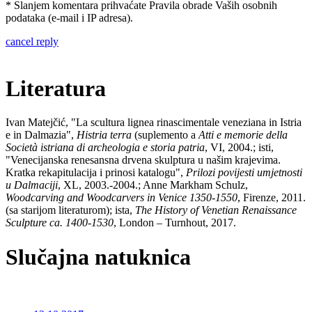
* Slanjem komentara prihvaćate Pravila obrade Vaših osobnih
podataka (e-mail i IP adresa).
cancel reply
Literatura
Ivan Matejčić, "La scultura lignea rinascimentale veneziana in Istria
e in Dalmazia",
Histria terra
(suplemento a
Atti e memorie della
Società istriana di archeologia e storia patria
, VI, 2004.; isti,
"Venecijanska renesansna drvena skulptura u našim krajevima.
Kratka rekapitulacija i prinosi katalogu",
Prilozi povijesti umjetnosti
u Dalmaciji
, XL, 2003.-2004.; Anne Markham Schulz,
Woodcarving and Woodcarvers in Venice 1350-1550
, Firenze, 2011.
(sa starijom literaturom); ista,
The History of Venetian Renaissance
Sculpture ca. 1400-1530
, London – Turnhout, 2017.
Slučajna natuknica