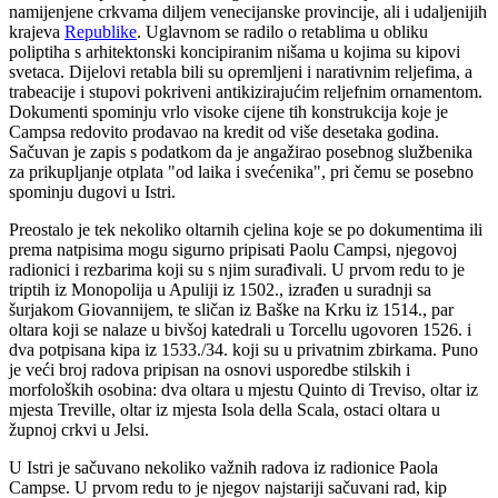
namijenjene crkvama diljem venecijanske provincije, ali i udaljenijih
krajeva
Republike
. Uglavnom se radilo o retablima u obliku
poliptiha s arhitektonski koncipiranim nišama u kojima su kipovi
svetaca. Dijelovi retabla bili su opremljeni i narativnim reljefima, a
trabeacije i stupovi pokriveni antikizirajućim reljefnim ornamentom.
Dokumenti spominju vrlo visoke cijene tih konstrukcija koje je
Campsa redovito prodavao na kredit od više desetaka godina.
Sačuvan je zapis s podatkom da je angažirao posebnog službenika
za prikupljanje otplata "od laika i svećenika", pri čemu se posebno
spominju dugovi u Istri.
Preostalo je tek nekoliko oltarnih cjelina koje se po dokumentima ili
prema natpisima mogu sigurno pripisati Paolu Campsi, njegovoj
radionici i rezbarima koji su s njim surađivali. U prvom redu to je
triptih iz Monopolija u Apuliji iz 1502., izrađen u suradnji sa
šurjakom Giovannijem, te sličan iz Baške na Krku iz 1514., par
oltara koji se nalaze u bivšoj katedrali u Torcellu ugovoren 1526. i
dva potpisana kipa iz 1533./34. koji su u privatnim zbirkama. Puno
je veći broj radova pripisan na osnovi usporedbe stilskih i
morfoloških osobina: dva oltara u mjestu Quinto di Treviso, oltar iz
mjesta Treville, oltar iz mjesta Isola della Scala, ostaci oltara u
župnoj crkvi u Jelsi.
U Istri je sačuvano nekoliko važnih radova iz radionice Paola
Campse. U prvom redu to je njegov najstariji sačuvani rad, kip