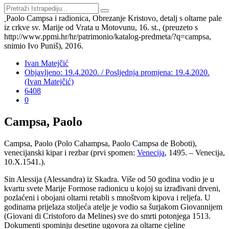
Paolo Campsa i radionica, Obrezanje Kristovo, detalj s oltarne pale
iz crkve sv. Marije od Vrata u Motovunu, 16. st., (preuzeto s
http://www.ppmi.hr/hr/patrimonio/katalog-predmeta/?q=campsa,
snimio Ivo Puniš), 2016.
Ivan Matejčić
Objavljeno: 19.4.2020. / Posljednja promjena: 19.4.2020.
(Ivan Matejčić)
6408
0
Campsa, Paolo
Campsa, Paolo (Polo Cahampsa, Paolo Campsa de Boboti),
venecijanski kipar i rezbar (prvi spomen:
Venecija
, 1495. – Venecija,
10.X.1541.).
Sin Alessija (Alessandra) iz Skadra. Više od 50 godina vodio je u
kvartu svete Marije Formose radionicu u kojoj su izrađivani drveni,
pozlaćeni i obojani oltarni retabli s mnoštvom kipova i reljefa. U
godinama prijelaza stoljeća atelje je vodio sa šurjakom Giovannijem
(Giovani di Cristoforo da Melines) sve do smrti potonjega 1513.
Dokumenti spominju desetine ugovora za oltarne cjeline