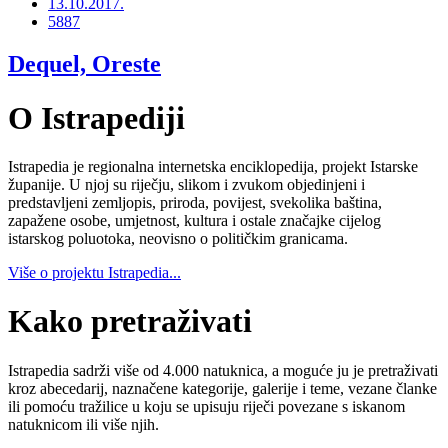
13.10.2017.
5887
Dequel, Oreste
O Istrapediji
Istrapedia je regionalna internetska enciklopedija, projekt Istarske
županije. U njoj su riječju, slikom i zvukom objedinjeni i
predstavljeni zemljopis, priroda, povijest, svekolika baština,
zapažene osobe, umjetnost, kultura i ostale značajke cijelog
istarskog poluotoka, neovisno o političkim granicama.
Više o projektu Istrapedia...
Kako pretraživati
Istrapedia sadrži više od 4.000 natuknica, a moguće ju je pretraživati
kroz abecedarij, naznačene kategorije, galerije i teme, vezane članke
ili pomoću tražilice u koju se upisuju riječi povezane s iskanom
natuknicom ili više njih.