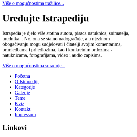
Više o mogućnostima tražilice...
Uređujte Istrapediju
Istrapedia je djelo više stotina autora, pisaca natuknica, snimatelja,
urednika... No, ona se stalno nadograđuje, a u njezinom
obogaćivanju mogu sudjelovati i čitatelji svojim komentarima,
primjedbama i prijedlozima, kao i konkretnim prilozima -
natuknicama, fotografijama, video i audio zapisima.
Više o mogućnostima suradnje...
Početna
O Istrapediji
Kategorije
Galerije
Teme
Kviz
Kontakt
Impressum
Linkovi