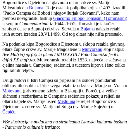
Bogorodice s Djetetom na glavnom oltaru crkve sv. Marije
Milosrdnice u
Bujama
. To je ostatak poliptiha koji su 1497. izradili
"Paolo Campsa de'Boboti i njegov šurjak Giovanni", kako nam
prenosi novigradski biskup
Giacomo Filippo Tomasini (Tommasini)
u svojim
Commentarima
iz 1644.-1655. Tomasini je također
zapisao da se u župnoj crkvi sv. Servula u
Bujama
nalazio retabl
istih autora izrađen 28.VI.1499. Od tog oltara nije ništa preostalo.
Na podanku kipa Bogorodice s Djetetom u sklopu retabla glavnog
oltara župne crkve sv. Marije Magdalene u
Mutvoranu
stoji natpis:
Ave Ma(ria) /gr(a)cia plena / MDXXXIII / Polo Camp/sa fecit a
d/i(e) XX ma(r)zo
. Mutvoranski retabl iz 1533. najveća je sačuvana
cjelina nastala u Campsinoj radionici, s tucetom kipova i isto toliko
figuralnih reljefa.
Drugi radovi u Istri Campsi su pripisani na osnovi podudarnih
oblikovnih osobina. Prije svega retabl iz crkve sv. Marije od Vrata u
Motovunu
(privremeno izložen u Biskupiji u Poreču), a velike
sličnosti s rezbarijama iz Campsine radionice pokazuju reljefi na
oltaru kapele sv. Marije usred
Medulina
te reljef Bogorodice s
Djetetom iz crkve
sv. Marije od Sniga (sv. Marije Snježne)
u
Čepiću
.
Više ilustracija s podacima na stranicama Istarska kulturna baština
- Patrimonio culturale istriano: