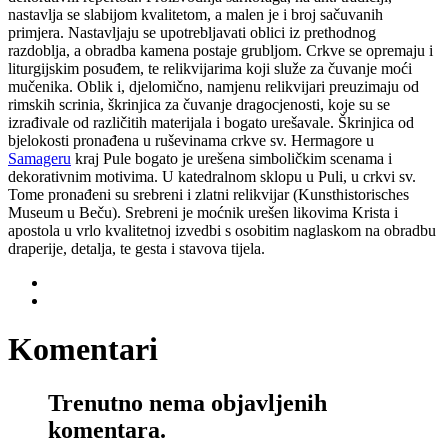
nastavlja se slabijom kvalitetom, a malen je i broj sačuvanih
primjera. Nastavljaju se upotrebljavati oblici iz prethodnog
razdoblja, a obradba kamena postaje grubljom. Crkve se opremaju i
liturgijskim posuđem, te relikvijarima koji služe za čuvanje moći
mučenika. Oblik i, djelomično, namjenu relikvijari preuzimaju od
rimskih scrinia, škrinjica za čuvanje dragocjenosti, koje su se
izrađivale od različitih materijala i bogato urešavale. Škrinjica od
bjelokosti pronađena u ruševinama crkve sv. Hermagore u
Samageru
kraj Pule bogato je urešena simboličkim scenama i
dekorativnim motivima. U katedralnom sklopu u Puli, u crkvi sv.
Tome pronađeni su srebreni i zlatni relikvijar (Kunsthistorisches
Museum u Beču). Srebreni je moćnik urešen likovima Krista i
apostola u vrlo kvalitetnoj izvedbi s osobitim naglaskom na obradbu
draperije, detalja, te gesta i stavova tijela.
Komentari
Trenutno nema objavljenih
komentara.