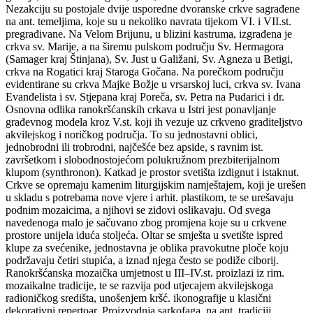
Nezakciju su postojale dvije usporedne dvoranske crkve sagrađene
na ant. temeljima, koje su u nekoliko navrata tijekom VI. i VII.st.
pregrađivane. Na Velom Brijunu, u blizini kastruma, izgrađena je
crkva sv. Marije, a na širemu pulskom području Sv. Hermagora
(Samager kraj Štinjana), Sv. Just u Galižani, Sv. Agneza u Betigi,
crkva na Rogatici kraj Staroga Gočana. Na porečkom području
evidentirane su crkva Majke Božje u vrsarskoj luci, crkva sv. Ivana
Evanđelista i sv. Stjepana kraj Poreča, sv. Petra na Pudarici i dr.
Osnovna odlika ranokršćanskih crkava u Istri jest ponavljanje
građevnog modela kroz V.st. koji ih vezuje uz crkveno graditeljstvo
akvilejskog i noričkog područja. To su jednostavni oblici,
jednobrodni ili trobrodni, najčešće bez apside, s ravnim ist.
završetkom i slobodnostojećom polukružnom prezbiterijalnom
klupom (synthronon). Katkad je prostor svetišta izdignut i istaknut.
Crkve se opremaju kamenim liturgijskim namještajem, koji je urešen
u skladu s potrebama nove vjere i arhit. plastikom, te se urešavaju
podnim mozaicima, a njihovi se zidovi oslikavaju. Od svega
navedenoga malo je sačuvano zbog promjena koje su u crkvene
prostore unijela iduća stoljeća. Oltar se smješta u svetište ispred
klupe za svećenike, jednostavna je oblika pravokutne ploče koju
podržavaju četiri stupića, a iznad njega često se podiže ciborij.
Ranokršćanska mozaička umjetnost u III–IV.st. proizlazi iz rim.
mozaikalne tradicije, te se razvija pod utjecajem akvilejskoga
radioničkog središta, unošenjem kršć. ikonografije u klasični
dekorativni repertoar. Proizvodnja sarkofaga, na ant. tradiciji,