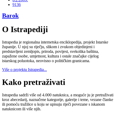
9136
Barok
O Istrapediji
Istrapedia je regionalna internetska enciklopedija, projekt Istarske
županije. U njoj su riječju, slikom i zvukom objedinjeni i
predstavljeni zemljopis, priroda, povijest, svekolika baština,
zapažene osobe, umjetnost, kultura i ostale značajke cijelog
istarskog poluotoka, neovisno o političkim granicama.
Više o projektu Istrapedia...
Kako pretraživati
Istrapedia sadrži više od 4.000 natuknica, a moguće ju je pretraživati
kroz abecedarij, naznačene kategorije, galerije i teme, vezane članke
ili pomoću tražilice u koju se upisuju riječi povezane s iskanom
natuknicom ili više njih.