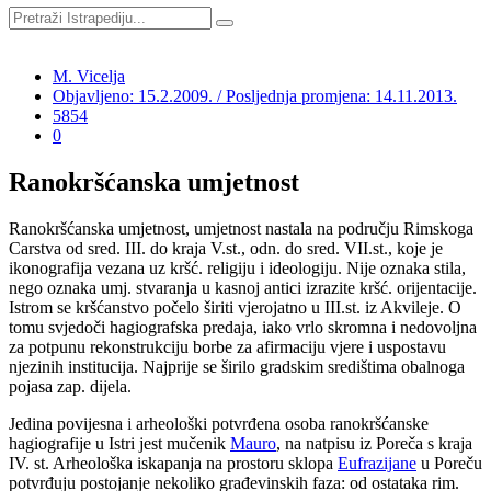
M. Vicelja
Objavljeno: 15.2.2009. / Posljednja promjena: 14.11.2013.
5854
0
Ranokršćanska umjetnost
Ranokršćanska umjetnost, umjetnost nastala na području Rimskoga
Carstva od sred. III. do kraja V.st., odn. do sred. VII.st., koje je
ikonografija vezana uz kršć. religiju i ideologiju. Nije oznaka stila,
nego oznaka umj. stvaranja u kasnoj antici izrazite kršć. orijentacije.
Istrom se kršćanstvo počelo širiti vjerojatno u III.st. iz Akvileje. O
tomu svjedoči hagiografska predaja, iako vrlo skromna i nedovoljna
za potpunu rekonstrukciju borbe za afirmaciju vjere i uspostavu
njezinih institucija. Najprije se širilo gradskim središtima obalnoga
pojasa zap. dijela.
Jedina povijesna i arheološki potvrđena osoba ranokršćanske
hagiografije u Istri jest mučenik
Mauro
, na natpisu iz Poreča s kraja
IV. st. Arheološka iskapanja na prostoru sklopa
Eufrazijane
u Poreču
potvrđuju postojanje nekoliko građevinskih faza: od ostataka rim.