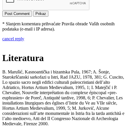
* Slanjem komentara prihvaćate Pravila obrade Vaših osobnih
podataka (e-mail i IP adresa).
cancel reply
Literatura
B. Marušić, Kasnoantička i bizantska Pula, 1967; A. Šonje,
Starokršćanski sarkofazi u Istri, Rad JAZU, 1978, 381; G. Cuscito,
Lo spazio sacro negli edifici culturali paleocristiani dell’alto
Adriatico, Hortus Artium Medievalium, 1995, 1; I. Matejčić i P.
Chevalier, Nouvelle interprétation du complexe épiscopal »pre-
euphrasien« de Poreč, Antiquité tardive, 1998, 6; P. Chevalier, Les
installations liturgiques des églises d’Istrie du Ve au VIIe siècle,
Hortus Artium Medievalium, 1999, 5; M. Jurković, Alcune
considerazioni sull’arte monumentale in Istria fra la tarda antichità e
l’alto medioevo, Atti del II Congresso Nazionale di Archeologia
Medievale, Firenze 2000.