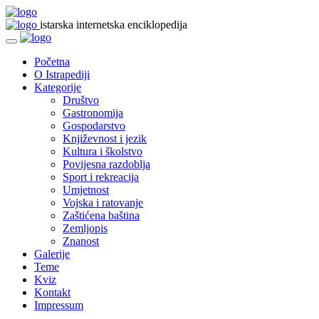
istarska internetska enciklopedija
Početna
O Istrapediji
Kategorije
Društvo
Gastronomija
Gospodarstvo
Književnost i jezik
Kultura i školstvo
Povijesna razdoblja
Sport i rekreacija
Umjetnost
Vojska i ratovanje
Zaštićena baština
Zemljopis
Znanost
Galerije
Teme
Kviz
Kontakt
Impressum