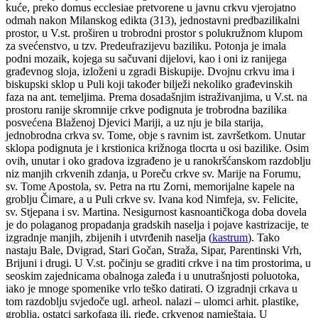
kuće, preko domus ecclesiae pretvorene u javnu crkvu vjerojatno
odmah nakon Milanskog edikta (313), jednostavni predbazilikalni
prostor, u V.st. proširen u trobrodni prostor s polukružnom klupom
za svećenstvo, u tzv. Predeufrazijevu baziliku. Potonja je imala
podni mozaik, kojega su sačuvani dijelovi, kao i oni iz ranijega
građevnog sloja, izloženi u zgradi Biskupije. Dvojnu crkvu ima i
biskupski sklop u Puli koji također bilježi nekoliko građevinskih
faza na ant. temeljima. Prema dosadašnjim istraživanjima, u V.st. na
prostoru ranije skromnije crkve podignuta je trobrodna bazilika
posvećena Blaženoj Djevici Mariji, a uz nju je bila starija,
jednobrodna crkva sv. Tome, obje s ravnim ist. završetkom. Unutar
sklopa podignuta je i krstionica križnoga tlocrta u osi bazilike. Osim
ovih, unutar i oko gradova izgrađeno je u ranokršćanskom razdoblju
niz manjih crkvenih zdanja, u Poreču crkve sv. Marije na Forumu,
sv. Tome Apostola, sv. Petra na rtu Zorni, memorijalne kapele na
groblju Čimare, a u Puli crkve sv. Ivana kod Nimfeja, sv. Felicite,
sv. Stjepana i sv. Martina. Nesigurnost kasnoantičkoga doba dovela
je do polaganog propadanja gradskih naselja i pojave kastrizacije, te
izgradnje manjih, zbijenih i utvrđenih naselja (
kastrum
). Tako
nastaju Bale, Dvigrad, Stari Gočan, Straža, Sipar, Parentinski Vrh,
Brijuni i drugi. U V.st. počinju se graditi crkve i na tim prostorima, u
seoskim zajednicama obalnoga zaleđa i u unutrašnjosti poluotoka,
iako je mnoge spomenike vrlo teško datirati. O izgradnji crkava u
tom razdoblju svjedoče ugl. arheol. nalazi – ulomci arhit. plastike,
groblja, ostatci sarkofaga ili, rjeđe, crkvenog namještaja. U