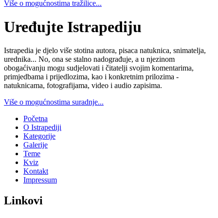
Više o mogućnostima tražilice...
Uređujte Istrapediju
Istrapedia je djelo više stotina autora, pisaca natuknica, snimatelja,
urednika... No, ona se stalno nadograđuje, a u njezinom
obogaćivanju mogu sudjelovati i čitatelji svojim komentarima,
primjedbama i prijedlozima, kao i konkretnim prilozima -
natuknicama, fotografijama, video i audio zapisima.
Više o mogućnostima suradnje...
Početna
O Istrapediji
Kategorije
Galerije
Teme
Kviz
Kontakt
Impressum
Linkovi