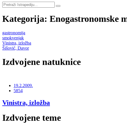
Kategorija: Enogastronomske ma
gastronomija
smokvenjak
Vinistra, izložba
Šišović, Davor
Izdvojene natuknice
19.2.2009.
5854
Vinistra, izložba
Izdvojene teme