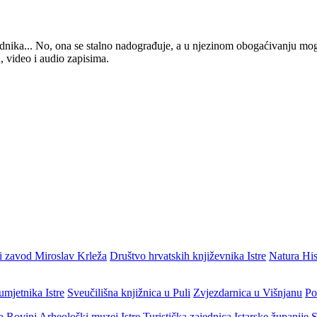
 urednika... No, ona se stalno nadograđuje, a u njezinom obogaćivanju mo
, video i audio zapisima.
i zavod Miroslav Krleža
Društvo hrvatskih književnika Istre
Natura His
umjetnika Istre
Sveučilišna knjižnica u Puli
Zvjezdarnica u Višnjanu
Po
ja Rovinj
Arheološki muzej Istre
Turistička zajednica Istarske županije
S