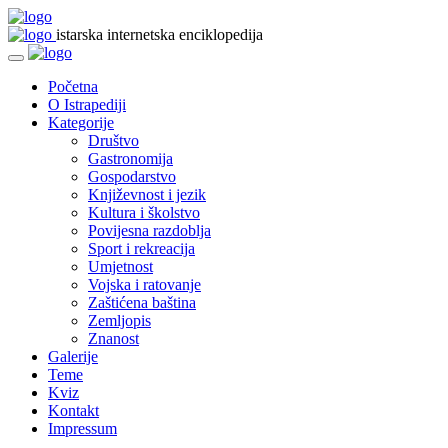
istarska internetska enciklopedija
Početna
O Istrapediji
Kategorije
Društvo
Gastronomija
Gospodarstvo
Književnost i jezik
Kultura i školstvo
Povijesna razdoblja
Sport i rekreacija
Umjetnost
Vojska i ratovanje
Zaštićena baština
Zemljopis
Znanost
Galerije
Teme
Kviz
Kontakt
Impressum