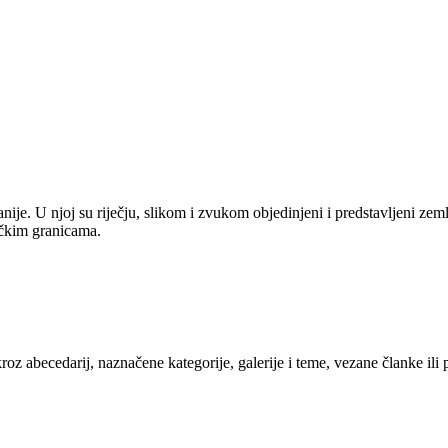
anije. U njoj su riječju, slikom i zvukom objedinjeni i predstavljeni zem
tičkim granicama.
kroz abecedarij, naznačene kategorije, galerije i teme, vezane članke ili