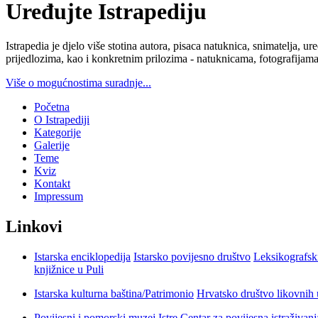
Uređujte Istrapediju
Istrapedia je djelo više stotina autora, pisaca natuknica, snimatelja,
prijedlozima, kao i konkretnim prilozima - natuknicama, fotografijama
Više o mogućnostima suradnje...
Početna
O Istrapediji
Kategorije
Galerije
Teme
Kviz
Kontakt
Impressum
Linkovi
Istarska enciklopedija
Istarsko povijesno društvo
Leksikografsk
knjižnice u Puli
Istarska kulturna baština/Patrimonio
Hrvatsko društvo likovnih 
Povijesni i pomorski muzej Istre
Centar za povijesna istraživan