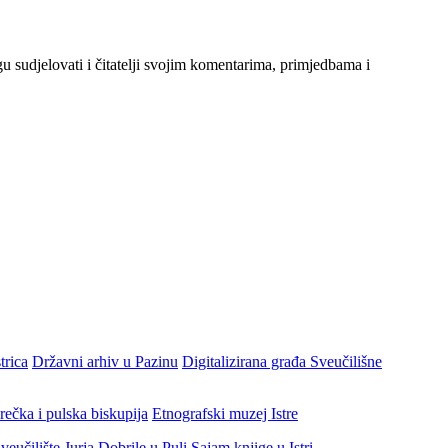
gu sudjelovati i čitatelji svojim komentarima, primjedbama i
trica
Državni arhiv u Pazinu
Digitalizirana građa Sveučilišne
rečka i pulska biskupija
Etnografski muzej Istre
veučilište Jurja Dobrile u Puli
Sajam knjige u Istri