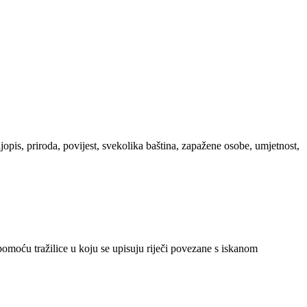
ljopis, priroda, povijest, svekolika baština, zapažene osobe, umjetnost,
 pomoću tražilice u koju se upisuju riječi povezane s iskanom