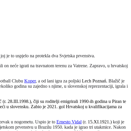
j je to uspjelo na protekla dva Svjetska prvenstva.
i on neće igrati na travnatom terenu za Vatrene. Zapravo,
u hrvatskoj
ootball Clubu
Koper
, a od lani igra za poljski
Lech Poznań.
Blažič je
nekoliko godina su zajedno s njime,
u
slovensk
oj
reprezentaciji,
igrala
i
(r. 28.III.1998.), čiji su roditelji emigrirali 1990-ih godina u Piran te
reći u slovensku. Zabio je 2021. gol Hrvatskoj u kvalifikacijama za
i prvak u nogometu. Uspio je to
Ernesto Vidal
(r.
15.XI.1921.)
koji je
jetskom prvenstvu u Brazilu 1950. kada je igrao tri utakmice. Nakon