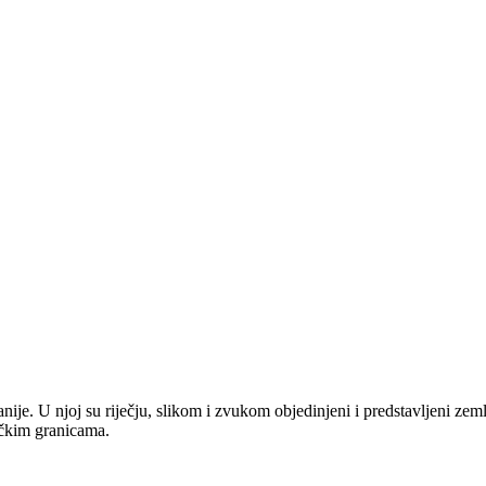
anije. U njoj su riječju, slikom i zvukom objedinjeni i predstavljeni zem
tičkim granicama.