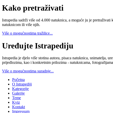
Kako pretraživati
Istrapedia sadrži više od 4.000 natuknica, a moguće ju je pretraživati 
natuknicom ili više njih.
Više o mogućnostima tražilice...
Uređujte Istrapediju
Istrapedia je djelo više stotina autora, pisaca natuknica, snimatelja,
prijedlozima, kao i konkretnim prilozima - natuknicama, fotografijama
Više o mogućnostima suradnje...
Početna
O Istrapediji
Kategorije
Galerije
Teme
Kviz
Kontakt
Impressum