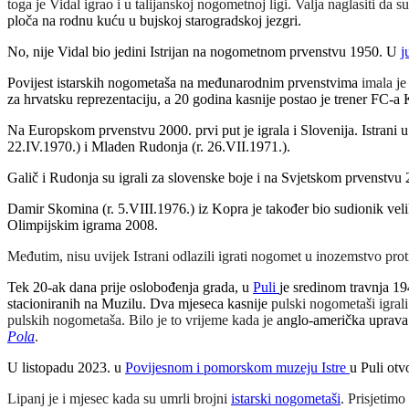
toga je Vidal igrao i u talijanskoj nogometnoj ligi. Valja naglasiti da s
ploča na rodnu kuću u bujskoj starogradskoj jezgri.
No, nije Vidal bio jedini Istrijan na nogometnom prvenstvu 1950. U
j
Povijest istarskih nogometaša na međunarodnim prvenstvima
imala je
za hrvatsku reprezentaciju, a 20 godina kasnije postao je trener FC-a
Na Europskom prvenstvu 2000. prvi put je igrala i Slovenija. Istrani u 
22.IV.1970.) i Mladen Rudonja (r. 26.VII.1971.).
Galič i Rudonja su igrali za slovenske boje i na Svjetskom prvenstvu 2
Damir Skomina (r. 5.VIII.1976.) iz Kopra je također bio sudionik ve
Olimpijskim igrama 2008.
Međutim, nisu uvijek Istrani odlazili igrati nogomet u inozemstvo prot
Tek 20-ak dana prije oslobođenja grada, u
Puli
je sredinom travnja 19
stacioniranih na Muzilu. Dva mjeseca kasnije
pulski nogometaši igrali
pulskih nogometaša. Bilo je to vrijeme kada je
anglo-američka uprava
Pola
.
U listopadu 2023. u
Povijesnom i pomorskom muzeju Istre
u Puli otv
Lipanj je i mjesec kada su umrli brojni
istarski nogometaši
. Prisjetimo