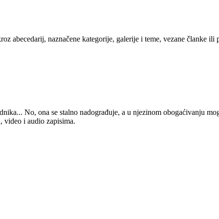
kroz abecedarij, naznačene kategorije, galerije i teme, vezane članke ili
 urednika... No, ona se stalno nadograđuje, a u njezinom obogaćivanju mo
, video i audio zapisima.