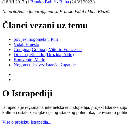
(18.VI.2017.)
i
Branko Bubić - Buba
(24.VI.2022.)
.
Na priloženim fotografijama su
Ernesto Vidal
i
Miha Blažič.
Članci vezani uz temu
povijest nogometa u Puli
Vidal, Ernesto
Godigna (Godina), Vittorio Francesco
Drosina, Rinaldo (Drozina, Aldo)
Bonivento, Mario
Nogometni savez Istarske županije
O Istrapediji
Istrapedia je regionalna internetska enciklopedija, projekt Istarske žup
kultura i ostale značajke cijelog istarskog poluotoka, neovisno o poli
Više o projektu Istrapedia...