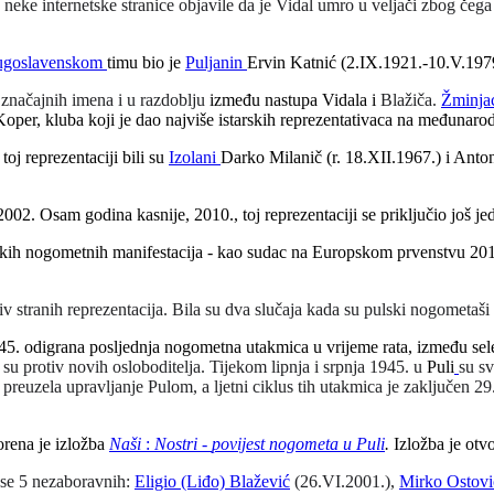
u neke internetske stranice objavile
da je Vidal umro u veljači zbog če
ugoslavenskom
timu bio je
Puljanin
Ervin Katnić (2.IX.1921.-10.V.1979
 značajnih imena i u razdoblju
između nastupa Vidala i
Blažiča.
Žminja
 Koper, kluba koji je dao najviše istarskih reprezentativaca na međunar
toj reprezentaciji bili su
Izolani
Darko Milanič (r. 18.XII.1967.) i Anton
002. Osam godina kasnije, 2010., toj reprezentaciji se priključio još je
likih nogometnih manifestacija - kao sudac na Europskom prvenstvu 201
iv stranih reprezentacija. Bila su dva slučaja kada su pulski nogometaš
45. odigrana posljednja nogometna utakmica u vrijeme rata, između sel
 su protiv novih osloboditelja. Tijekom lipnja i srpnja 1945. u
Puli
su sv
preuzela upravljanje Pulom, a ljetni ciklus tih utakmica je zaključen 29
orena je izložba
Naši
:
Nostri
-
povijest nogometa u Puli
.
Izložba je otv
 se
5 nezaboravnih
:
Eligio (Liđo) Blažević
(26.VI.2001.),
Mirko Ostovi