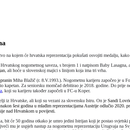
ma
na kojem će hrvatska reprezentacija pokušati osvojiti medalju, kako jo
 Hrvatskog nogometnog saveza, s brojem 1 i natpisom Baby Lasagna, al
ijan
, ali hoće u slovenskoj majici s linijom koja ima tri vrha.
pranin
Miha Blažič (r. 8.V.1993.). Nogometnu karijeru započeo je u F
e bio kapetan. Za seniorsku momčad debitirao je 2018. godine. Do prije 
na
, koji su karijeru također započeli u FC-u Koper.
elji iz Hrvatske, ali koji su vezani za slovensku Istru. On je
Sandi Lovrić 
 je nakon šest godina u mlađim reprezentacijama Austrije odlučio 2020. p
ije nad Hrvatskom u povijesti.
 bit će 50 godina otkako je umro jedini Istrijan koji je postao svjetsk
ajveći mu je uspjeh nastup za nogometnu reprezentaciju Urugvaja na Sv