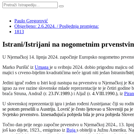
Paulo Gregorović
Objavljeno: 2.6.2024. / Posljednja promjena:
1813
Istrani/Istrijani na nogometnim prvenstvi
U Njemačkoj 14. lipnja 2024. započinje Europsko nogometno prvenstvo 
Marko Purišić iz
Umaga
je u svibnju 2024. dobio prigodnu majicu od
majici s crveno-bijelim kvadratićima neće igrati niti jedan Istranin
/Istr
Jedini igrač rođen u Istri koji nastupa na prvenstvu u Njemačkoj je
Ko
igrao za sve razine slovenske mlade reprezentacije te je četiri godin
braća Struna, Andraž (r.
23.IV.1989.)
i Aljaž (r.
4.VIII.1990.)
, iz
Pira
U slovenskoj reprezentaciji igra i jedan rođeni Austrijanac čiji su rodit
se potom preselili u Austriju. Lovrić je često ljetovao u Sloveniji pa
Svjetsko prvenstvo. Iznenađujuća pobjeda bila je prva pobjeda Sloven
Točno dan prije nego započne prvenstvo u Njemačkoj 2024., 13. lipnja,
još kao dijete, 1923., emigrirao iz
Buja
s obitelji u Južnu Ameriku. N