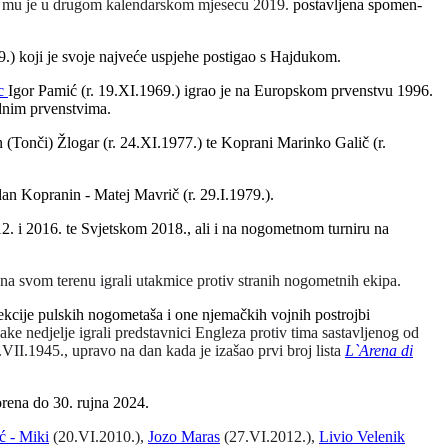
ga mu je u drugom kalendarskom mjesecu 2019.
postavljena spomen-
.) koji je svoje najveće uspjehe postigao s Hajdukom.
c
Igor Pamić (r. 19.XI.1969.) igrao je na Europskom prvenstvu 1996.
odnim prvenstvima.
 (Tonči) Žlogar (r. 24.XI.1977.) te Koprani Marinko Galič (r.
dan Kopranin - Matej Mavrič (r. 29.I.1979.).
2. i 2016. te Svjetskom 2018., ali i na nogometnom turniru na
i na svom terenu igrali utakmice protiv stranih nogometnih ekipa.
ekcije pulskih nogometaša i one njemačkih vojnih postrojbi
ake nedjelje igrali predstavnici Engleza protiv tima sastavljenog od
.VII.1945., upravo na dan kada je izašao prvi broj lista
L`Arena di
orena do 30. rujna 2024.
ć - Miki
(20.VI.2010.),
Jozo Maras
(27.VI.2012.),
Livio Velenik