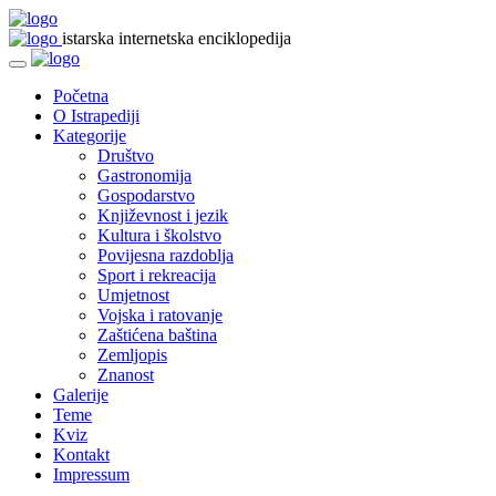
istarska internetska enciklopedija
Početna
O Istrapediji
Kategorije
Društvo
Gastronomija
Gospodarstvo
Književnost i jezik
Kultura i školstvo
Povijesna razdoblja
Sport i rekreacija
Umjetnost
Vojska i ratovanje
Zaštićena baština
Zemljopis
Znanost
Galerije
Teme
Kviz
Kontakt
Impressum