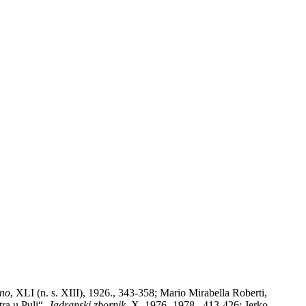
ino
, XLI (n. s. XIII), 1926., 343-358; Mario Mirabella Roberti,
ra u Puli“,
Jadranski zbornik
, X, 1976.-1978., 413-426; Jerko