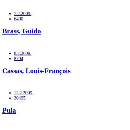
7.2.2009.
6490
Brass, Guido
8.2.2009.
8704
Cassas, Louis-François
11.2.2009.
30495
Pula