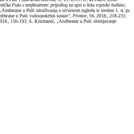
ntička Pula s amfiteatrom: prijedlog za upis u listu svjetske baštine
,
Amfiteatar u Puli: istraživanja o izvornom izgledu iz sredine 1. st. pr.
mfiteatar u Puli: vodoopskrbni sustav“,
Prostor
, 56, 2018., 218-231;
2018., 156-193; A. Krizmanić, „Amfiteatar u Puli: zbrinjavanje