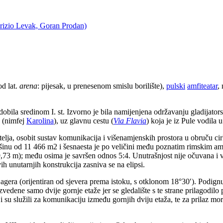
urizio Levak, Goran Prodan)
od lat.
arena
: pijesak, u prenesenom smislu borilište),
pulski
amfiteatar
,
 dobila sredinom I. st. Izvorno je bila namijenjena održavanju gladijator
 (nimfej
Karolina
), uz glavnu cestu (
Via Flavia
) koja je iz Pule vodila 
atelja, osobit sustav komunikacija i višenamjenskih prostora u obruču ci
ršinu od 11 466 m2 i šesnaesta je po veličini među poznatim rimskim am
39,73 m); među osima je savršen odnos 5:4. Unutrašnjost nije očuvana i v
ih unutarnjih konstrukcija zasniva se na elipsi.
gera (orijentiran od sjevera prema istoku, s otklonom 18°30′). Podignut
edene samo dvije gornje etaže jer se gledalište s te strane prilagodilo pa
su služili za komunikaciju između gornjih dviju etaža, te za prilaz morn