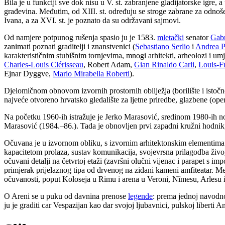
Bila je u funkciji sve dok nisu u V. st. zabranjene gladijatorske igre,
građevina. Međutim, od XIII. st. određuju se stroge zabrane za odnoš
Ivana, a za XVI. st. je poznato da su održavani sajmovi.
Od namjere potpunog rušenja spasio ju je 1583.
mletački
senator
Gab
zanimati poznati graditelji i znanstvenici (
Sebastiano Serlio
i
Andrea P
karakterističnim stubišnim tornjevima, mnogi arhitekti, arheolozi i u
Charles-Louis Clérisseau
, Robert Adam,
Gian Rinaldo Carli
,
Louis-F
Ejnar Dyggve,
Mario Mirabella Roberti
).
Djelomičnom obnovom izvornih prostornih obilježja (borilište i istočno
najveće otvoreno hrvatsko gledalište za ljetne priredbe, glazbene (oper
Na početku 1960-ih istražuje je Jerko Marasović, sredinom 1980-ih n
Marasović (1984.–86.). Tada je obnovljen prvi zapadni kružni hodnik, 
Očuvana je u izvornom obliku, s izvornim arhitektonskim elementima i 
kapacitetom prolaza, sustav komunikacija, svojevrsna prilagodba živoj s
očuvani detalji na četvrtoj etaži (završni olučni vijenac i parapet s 
primjerak prijelaznog tipa od drvenog na zidani kameni amfiteatar. Me
očuvanosti, poput Koloseja u Rimu i arena u Veroni, Nîmesu, Arlesu 
O Areni se u puku od davnina prenose
legende
: prema jednoj navodno
ju je graditi car Vespazijan kao dar svojoj ljubavnici, pulskoj liberti