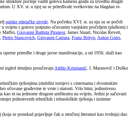
tonske strukture počinje vaditi gotova kamena građa za izvedbu drugih
dom. U XV. st. u njoj su se priređivale svetkovine na blagdan sv.
telj
pulske mletačke utvrde
. Na početku XVI. st. za nju su se počeli
tar u svijetu s gotovo potpuno očuvanim vanjskim pročeljem (plaštom) i
ne Maffei,
Giovanni Battista Piranesi
, James Stuart, Nicolas Revett,
,
Pietro Stancovich
,
Giovanni Carrara
,
Franz Brüyn
,
Anton Gnirs
,
a operne priredbe i druge javne manifestacije, a od 1950. služi kao
rni izgled detaljno proučavaju
Attilio Krizmanić
, J. Marasović i Duško
ehničkim rješenjima (stubišni tornjevi s cisternama i dvostrukim
ro očuvane građevine te vrste i starosti. Vrlo bitni, jedinstveno
ija kao ni na jednome drugom amfiteatru na svijetu. Jedini je sačuvani
mjer jedinstvenih tehničkih i tehnoloških rješenja i iznimne
(koja se ponekad pojavljuje čak u stručnoj literaturi kao tvrdnja) dao