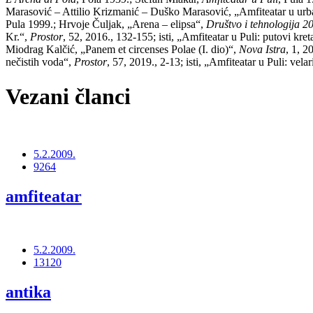
Marasović – Attilio Krizmanić – Duško Marasović, „Amfiteatar u urba
Pula 1999.; Hrvoje Čuljak, „Arena – elipsa“,
Društvo i tehnologija 2
Kr.“,
Prostor
, 52, 2016., 132-155; isti, „Amfiteatar u Puli: putovi kreta
Miodrag Kalčić, „Panem et circenses Polae (I. dio)“,
Nova Istra
, 1, 2
nečistih voda“,
Prostor
, 57, 2019., 2-13; isti, „Amfiteatar u Puli: velar
Vezani članci
5.2.2009.
9264
amfiteatar
5.2.2009.
13120
antika