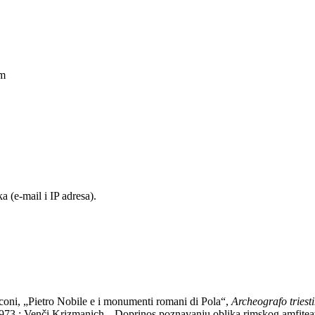
am
 (e-mail i IP adresa).
coni, „Pietro Nobile e i monumenti romani di Pola“,
Archeografo triest
1973.; Venči Krizmanich, „Doprinos poznavanju oblika rimskog amfiteat