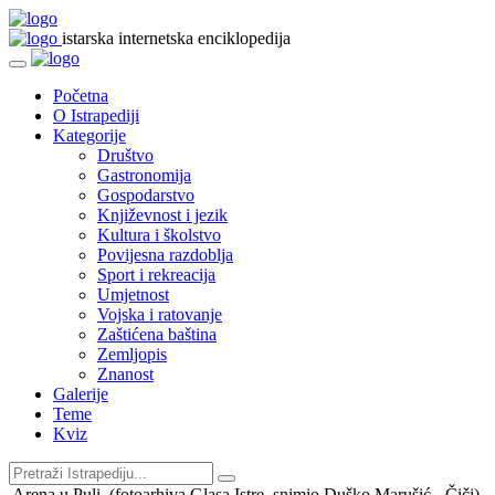
istarska internetska enciklopedija
Početna
O Istrapediji
Kategorije
Društvo
Gastronomija
Gospodarstvo
Književnost i jezik
Kultura i školstvo
Povijesna razdoblja
Sport i rekreacija
Umjetnost
Vojska i ratovanje
Zaštićena baština
Zemljopis
Znanost
Galerije
Teme
Kviz
Arena u Puli, (fotoarhiva Glasa Istre, snimio Duško Marušić - Čiči)