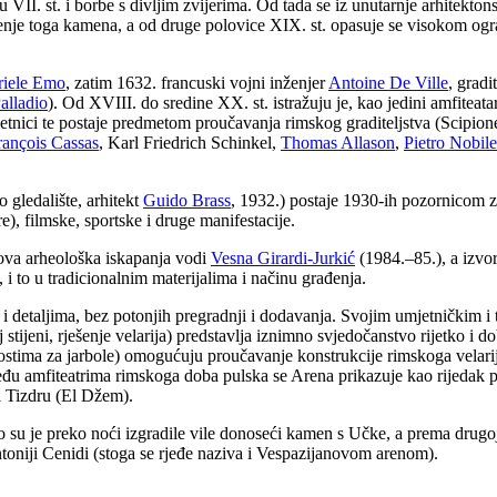
 a u VII. st. i borbe s divljim zvijerima. Od tada se iz unutarnje arhitek
enje toga kamena, a od druge polovice XIX. st. opasuje se visokom ogra
riele Emo
, zatim 1632. francuski vojni inženjer
Antoine De Ville
, gradi
alladio
). Od XVIII. do sredine XX. st. istražuju je, kao jedini amfitea
mjetnici te postaje predmetom proučavanja rimskog graditeljstva (Scipio
rançois Cassas
, Karl Friedrich Schinkel,
Thomas Allason
,
Pietro Nobile
 gledalište, arhitekt
Guido Brass
, 1932.) postaje 1930-ih pozornicom z
e), filmske, sportske i druge manifestacije.
ova arheološka iskapanja vodi
Vesna Girardi-Jurkić
(1984.–85.), a izvo
i to u tradicionalnim materijalima i načinu građenja.
detaljima, bez potonjih pregradnji i dodavanja. Svojim umjetničkim i t
tijeni, rješenje velarija) predstavlja iznimno svjedočanstvo rijetko i dob
impostima za jarbole) omogućuju proučavanje konstrukcije rimskoga velar
đu amfiteatrima rimskoga doba pulska se Arena prikazuje kao rijedak pri
i Tizdru (El Džem).
 su je preko noći izgradile vile donoseći kamen s Učke, a prema drugoj 
 Antoniji Cenidi (stoga se rjeđe naziva i Vespazijanovom arenom).