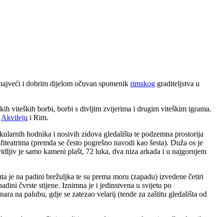
 najveći i dobrim dijelom očuvan spomenik
rimskog
graditeljstva u
skih viteških borbi, borbi s divljim zvijerima i drugim viteškim igrama.
u
Akvileju
i Rim.
rkularnih hodnika i nosivih zidova gledališta te podzemna prostorija
fiteatrima (premda se često pogrešno navodi kao šesta). Duža os je
idljiv je samo kameni plašt, 72 luka, dva niza arkada i u najgornjem
a je na padini brežuljka te su prema moru (zapadu) izvedene četiri
dini čvrste stijene. Iznimna je i jedinstvena u svijetu po
ara na palubu, gdje se zatezao velarij (tende za zaštitu gledališta od