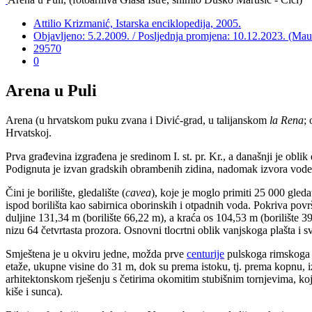
Attilio Krizmanić, Istarska enciklopedija, 2005.
Objavljeno: 5.2.2009. / Posljednja promjena: 10.12.2023. (Ma
29570
0
Arena u Puli
Arena (u hrvatskom puku zvana i Divić-grad, u talijanskom
la Rena
; 
Hrvatskoj.
Prva građevina izgrađena je sredinom I. st. pr. Kr., a današnji je oblik
Podignuta je izvan gradskih obrambenih zidina, nadomak izvora vode
Čini je borilište, gledalište (
cavea
), koje je moglo primiti 25 000 gled
ispod borilišta kao sabirnica oborinskih i otpadnih voda. Pokriva pov
duljine 131,34 m (borilište 66,22 m), a kraća os 104,53 m (borilište 
nizu 64 četvrtasta prozora. Osnovni tlocrtni oblik vanjskoga plašta i sv
Smještena je u okviru jedne, možda prve
centurije
pulskoga rimskoga a
etaže, ukupne visine do 31 m, dok su prema istoku, tj. prema kopnu, izv
arhitektonskom rješenju s četirima okomitim stubišnim tornjevima, koji 
kiše i sunca).