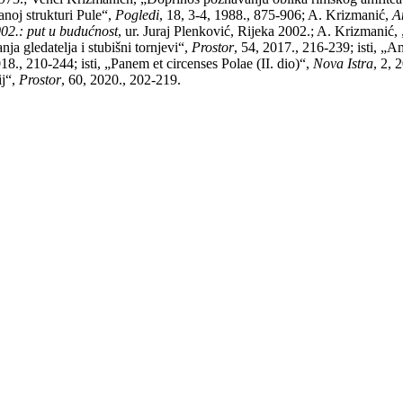
noj strukturi Pule“,
Pogledi
, 18, 3-4, 1988., 875-906; A. Krizmanić,
A
002.: put u budućnost
, ur. Juraj Plenković, Rijeka 2002.; A. Krizmanić, „
nja gledatelja i stubišni tornjevi“,
Prostor
, 54, 2017., 216-239; isti, „A
018., 210-244; isti, „Panem et circenses Polae (II. dio)“,
Nova Istra
, 2, 
ij“,
Prostor
, 60, 2020., 202-219.