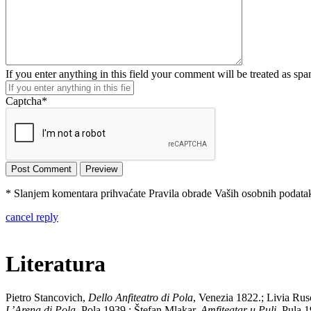
If you enter anything in this field your comment will be treated as sp
Captcha
*
* Slanjem komentara prihvaćate Pravila obrade Vaših osobnih podataka
cancel reply
Literatura
Pietro Stancovich,
Dello Anfiteatro di Pola
, Venezia 1822.; Livia Rus
L’Arena di Pola
, Pola 1939.; Štefan Mlakar,
Amfiteatar u Puli
, Pula 