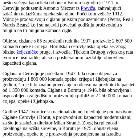
nešto većega kapaciteta od one u Borutu izgradio je 1911. u
Cerovlju poduzetnik Antonio Mezzar iz
Previža
, zahvaljujući
izdašnim nalazištima opekarske gline. Početkom veljače 1912.
Münz je prodao svoju ciglanu pulskim poduzetnicima (Petris, Rea i
Narcis
Bearz) koji su najavili povećati godišnju proizvodnju s
milijun na tri milijuna komada cigle.
Obje su ciglane s 85 zaposlenih radnika 1937. proizvele 2 607 500
komada opeke i crijepa. Borutska i cerovljanska opeka se, zbog
blizine
željezničke
pruge, i izvozila. Tijekom Drugog svjetskog rata
tvornice nisu radile, ali su u poslijeratnom razdoblju obnovljeni
kapaciteti ciglana.
Ciglana u Cerovlju je početkom 1947. bila osposobljena za
proizvodnju 1 800 000 komada opeke, crijepa i žljebnjaka na
godinu, što je bilo znatno povećanje u odnosu na predratni kapacitet
od 1 350 000 komada. Ciglana u Borutu je 1946. bila obnovljena i
osposobljena za godišnju proizvodnju približno 2 250 000 komada
crijepa, opeke i žljebnjaka.
Godine 1947. tvornice su nacionalizirane i ujedinjene pod nazivom
Ciglane Cerovlje i Borut, a proizvodni su kapaciteti modernizirani,
za što je zaslužan direktor Milan Stranić. Zbog iscrpljenosti
lokalnoga nalazišta sirovine, u Borutu je 1975. obustavljena
proizvodnja opeke te je proizvodnja preusmjerena na izradbu