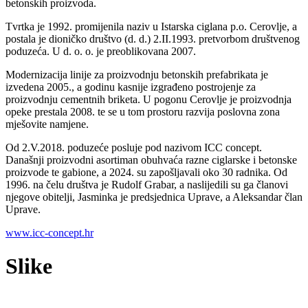
betonskih proizvoda.
Tvrtka je 1992. promijenila naziv u Istarska ciglana p.o. Cerovlje, a
postala je dioničko društvo (d. d.) 2.II.1993. pretvorbom društvenog
poduzeća. U d. o. o. je preoblikovana 2007.
Modernizacija linije za proizvodnju betonskih prefabrikata je
izvedena 2005., a godinu kasnije izgrađeno postrojenje za
proizvodnju cementnih briketa.
U pogonu Cerovlje je proizvodnja
opeke prestala 2008. te se u
tom prostoru razvija poslovna zona
mješovite namjene.
Od 2.V.2018. poduzeće posluje pod nazivom ICC concept.
Današnji proizvodni asortiman obuhvaća razne ciglarske i betonske
proizvode te gabione, a 2024. su zapošljavali oko 30 radnika.
Od
1996. na čelu društva je Rudolf Grabar, a naslijedili su ga
članovi
njegove obitelji, Jasminka je predsjednica Uprave, a Aleksandar član
Uprave.
www.icc-concept.hr
Slike