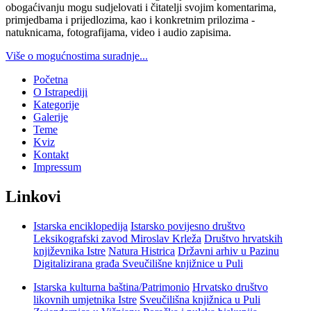
obogaćivanju mogu sudjelovati i čitatelji svojim komentarima,
primjedbama i prijedlozima, kao i konkretnim prilozima -
natuknicama, fotografijama, video i audio zapisima.
Više o mogućnostima suradnje...
Početna
O Istrapediji
Kategorije
Galerije
Teme
Kviz
Kontakt
Impressum
Linkovi
Istarska enciklopedija
Istarsko povijesno društvo
Leksikografski zavod Miroslav Krleža
Društvo hrvatskih
književnika Istre
Natura Histrica
Državni arhiv u Pazinu
Digitalizirana građa Sveučilišne knjižnice u Puli
Istarska kulturna baština/Patrimonio
Hrvatsko društvo
likovnih umjetnika Istre
Sveučilišna knjižnica u Puli