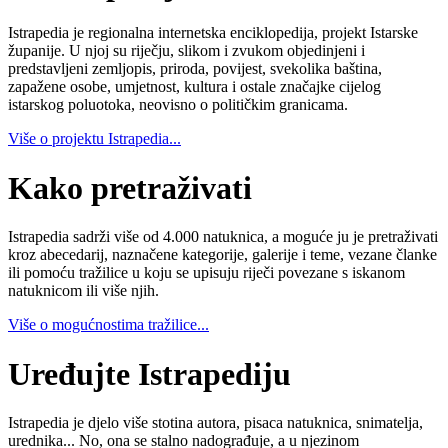
Istrapedia je regionalna internetska enciklopedija, projekt Istarske
županije. U njoj su riječju, slikom i zvukom objedinjeni i
predstavljeni zemljopis, priroda, povijest, svekolika baština,
zapažene osobe, umjetnost, kultura i ostale značajke cijelog
istarskog poluotoka, neovisno o političkim granicama.
Više o projektu Istrapedia...
Kako pretraživati
Istrapedia sadrži više od 4.000 natuknica, a moguće ju je pretraživati
kroz abecedarij, naznačene kategorije, galerije i teme, vezane članke
ili pomoću tražilice u koju se upisuju riječi povezane s iskanom
natuknicom ili više njih.
Više o mogućnostima tražilice...
Uređujte Istrapediju
Istrapedia je djelo više stotina autora, pisaca natuknica, snimatelja,
urednika... No, ona se stalno nadograđuje, a u njezinom