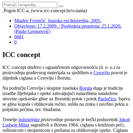
Pogon ICC-a, (www.icc-concept.hr/o-nama)
Mladen Ferenčić, Istarska enciklopedija, 2005.
Objavljeno: 17.2.2009. / Posljednja promjena: 25.1.2026.
(Paulo Gregorović)
6681
0
ICC concept
ICC concept društvo s ograničenom odgovornošću (d. o. o.) za
proizvodnju građevnog materijala sa sjedištem u
Cerovlju
pravni je
slijednik ciglana u Cerovlju i Borutu.
Na području Cerovlja i skupine zaselaka
Boruta
duga je tradicija
izradbe žljebnjaka i opeke zahvaljujući nalazištima nataložene
sirovine opekarske gline uz Borutski potok i potok
Pazinčicu
. Isprva
se glina kopala i oblikovala ručno, sušila na zraku i završno pekla u
poljskim pećima, tzv. frnažama.
Temelje
industrijske
proizvodnje postavio je bečki poduzetnik
Jakob
Ludwig Münz
sagradivši u Borutu 1904. ciglanu s kružnom peći,
sušionicom i strojarnicom s prešama za oblikovanje opeke. Ciglanu