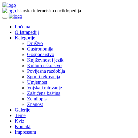
istarska internetska enciklopedija
Početna
O Istrapediji
Kategorije
Društvo
Gastronomija
Gospodarstvo
Književnost i jezik
Kultura i školstvo
Povijesna razdoblja
Sport i rekreacija
Umjetnost
Vojska i ratovanje
Zaštićena baština
Zemljopis
Znanost
Galerije
Teme
Kviz
Kontakt
Impressum