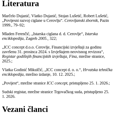
Literatura
Marčelo Dujanić, Vlatko Dujanić, Stojan Lušetić, Robert Lušetić,
„Povijesni razvoj ciglane u Cerovlju“.
Cerovljanski zbornik
, Pazin
1999., 79–92;
Mladen Ferenčić,
„
Istarska ciglana d. d. Cerovlje
“
,
Istarska
enciklopedija
, Zagreb
2005.,
322;
„ICC concept d.o.o. Cerovlje, Financijski izvještaji za godinu
završenu 31. prosinca 2024. s Izvještajem neovisnog revizora“,
Registar godišnjih financijskih izvještaja, Fina
, mrežne stranice,
2025.;
Vlatka
Godinić Mikulčić, „ICC concept d. o. o.“,
Hrvatska tehnička
enciklopedija
, mrežno izdanje, 10. 12. 2025.;
„
Povijest
“
, mrežne stranice
ICC concept
, pristupljeno 25. 1. 2026.;
Sudski registar, mrežne stranice Trgovačkog suda, pristupljeno 25.
1. 2026.
Vezani članci