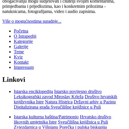
obogaćivanju mogu sudjelovati i čitatelji svojim komentarima,
primjedbama i prijedlozima, kao i konkretnim prilozima -
natuknicama, fotografijama, video i audio zapisima.
Više o mogućnostima suradnje...
Početna
O Istrapediji
Kategorije
Galerije
Teme
Kviz
Kontakt
Impressum
Linkovi
Istarska enciklopedija
Istarsko povijesno društvo
Leksikografski zavod Miroslav Krleža
Društvo hrvatskih
književnika Istre
Natura Histrica
Državni arhiv u Pazinu
Digitalizirana građa Sveučilišne knjižnice u Puli
Istarska kulturna baština/Patrimonio
Hrvatsko društvo
likovnih umjetnika Istre
Sveučilišna knjižnica u Puli
Zvjezdarnica u Višnjanu
Porečka i pulska biskupija