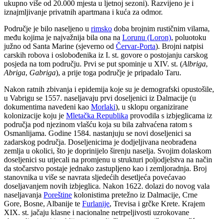
ukupno više od 20.000 mjesta u ljetnoj sezoni). Razvijeno je i
iznajmljivanje privatnih apartmana i kuća za odmor.
Područje je bilo naseljeno u
rimsko
doba brojnim rustičnim vilama,
među kojima je najvažnija bila ona na
Lorunu (Loron)
, poluotoku
južno od Santa Marine (sjeverno od
Červar-Porta
). Brojni natpisi
carskih robova i oslobođenika iz I. st. govore o postojanju carskog
posjeda na tom području. Prvi se put spominje u XIV. st. (
Albriga
,
Abriga
,
Gabriga
), a prije toga područje je pripadalo Taru.
Nakon ratnih zbivanja i epidemija koje su je demografski opustošile,
u Vabrigu se 1557. naseljavaju prvi doseljenici iz Dalmacije (u
dokumentima navedeni kao
Morlaki
), u sklopu organizirane
kolonizacije koju je
Mletačka Republika
provodila s izbjeglicama iz
područja pod njezinom vlašću koja su bila zahvaćena ratom s
Osmanlijama. Godine 1584. nastanjuju se novi doseljenici sa
zadarskog područja. Doseljenicima je dodjeljivana neobrađena
zemlja u okolici, što je doprinijelo širenju naselja. Svojim dolaskom
doseljenici su utjecali na promjenu u strukturi poljodjelstva na način
da stočarstvo postaje jednako zastupljeno kao i zemljoradnja. Broj
stanovnika u više se navrata sljedećih desetljeća povećavao
doseljavanjem novih izbjeglica. Nakon 1622. dolazi do novog vala
naseljavanja
Poreštine
kolonistima pretežno iz Dalmacije, Crne
Gore, Bosne, Albanije te
Furlanije
, Trevisa i grčke Krete. Krajem
XIX. st. jačaju klasne i nacionalne netrpeljivosti uzrokovane