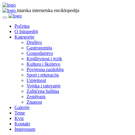
istarska internetska enciklopedija
Početna
O Istrapediji
Kategorije
Društvo
Gastronomija
Gospodarstvo
Književnost i jezik
Kultura i školstvo
Povijesna razdoblja
Sport i rekreacija
Umjetnost
Vojska i ratovanje
Zaštićena baština
Zemljopis
Znanost
Galerije
Teme
Kviz
Kontakt
Impressum