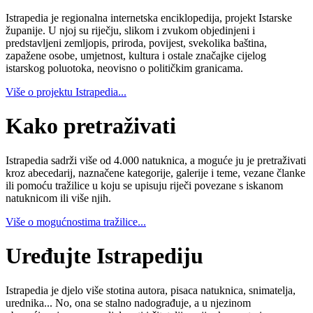
Istrapedia je regionalna internetska enciklopedija, projekt Istarske
županije. U njoj su riječju, slikom i zvukom objedinjeni i
predstavljeni zemljopis, priroda, povijest, svekolika baština,
zapažene osobe, umjetnost, kultura i ostale značajke cijelog
istarskog poluotoka, neovisno o političkim granicama.
Više o projektu Istrapedia...
Kako pretraživati
Istrapedia sadrži više od 4.000 natuknica, a moguće ju je pretraživati
kroz abecedarij, naznačene kategorije, galerije i teme, vezane članke
ili pomoću tražilice u koju se upisuju riječi povezane s iskanom
natuknicom ili više njih.
Više o mogućnostima tražilice...
Uređujte Istrapediju
Istrapedia je djelo više stotina autora, pisaca natuknica, snimatelja,
urednika... No, ona se stalno nadograđuje, a u njezinom