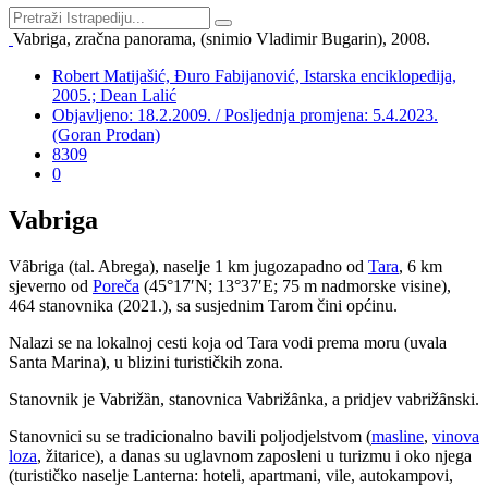
Vabriga, zračna panorama, (snimio Vladimir Bugarin), 2008.
Robert Matijašić, Đuro Fabijanović, Istarska enciklopedija,
2005.; Dean Lalić
Objavljeno: 18.2.2009. / Posljednja promjena: 5.4.2023.
(Goran Prodan)
8309
0
Vabriga
V
ȃ
briga (tal. Abrega), naselje 1 km jugozapadno od
Tara
, 6 km
sjeverno od
Poreča
(45°17′N; 13°37′E; 75 m nadmorske visine),
464 stanovnika (2021.), sa susjednim Tarom čini općinu.
Nalazi se na lokalnoj cesti koja od Tara vodi prema moru (uvala
Santa Marina), u blizini turističkih zona.
Stanovnik je Vabriž
ȁn, stanovnica Vabrižȃnka, a pridjev vabrižȃnski.
Stanovnici su se tradicionalno bavili poljodjelstvom (
masline
,
vinova
loza
, žitarice), a danas su uglavnom zaposleni u turizmu i oko njega
(turističko naselje Lanterna: hoteli, apartmani, vile, autokampovi,