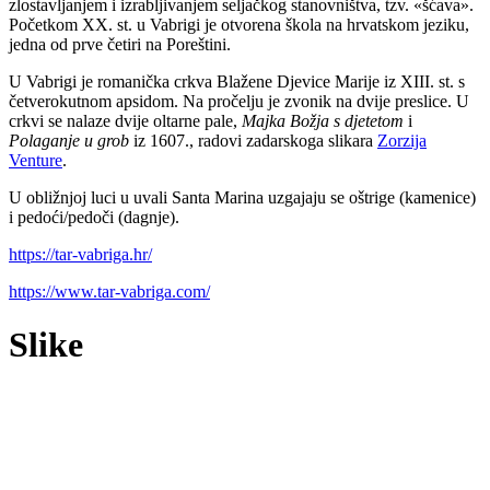
zlostavljanjem i izrabljivanjem seljačkog stanovništva, tzv. «šćava».
Početkom XX. st. u Vabrigi je otvorena škola na hrvatskom jeziku,
jedna od prve četiri na Poreštini.
U Vabrigi je romanička crkva Blažene Djevice Marije iz XIII. st. s
četverokutnom apsidom. Na pročelju je zvonik na dvije preslice. U
crkvi se nalaze dvije oltarne pale,
Majka Božja s djetetom
i
Polaganje u grob
iz 1607., radovi zadarskoga slikara
Zorzija
Venture
.
U obližnjoj luci u uvali Santa Marina uzgajaju se oštrige (kamenice)
i pedoći/pedoči (dagnje).
https://tar-vabriga.hr/
https://www.tar-vabriga.com/
Slike