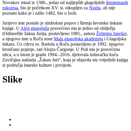
Novakov misal iz 1386., jedan od najljepših glagoljskih
iluminiranih
rukopisa
, bio je početkom XV. st. otkupljen za
Nuglu
, ali nije
poznato kako je i zašto 1482. bio u Izoli.
Jurijevo ime postalo je simbolom pojave i širenja hrvatske tiskane
knjige. U
Aleji glagoljaša
posvećeno mu je jedno od obilježja
(Odmorište žakna Jurija, postavljeno 1981., autora
Želimira Janeša
),
a njegovo ime u Roču nose
Mala glagoljska akademija
i Glagoljska
tiskara. Uz crkvu sv. Bartola u Roču postavljeno je 1992. njegovo
brončano poprsje, rad Alojza Čargonje. U Puli mu je posvećena
ulica, a u istom je gradu 1994.–2016. djelovala izdavačka kuća
Zavičajna naklada „Žakan Juri“, koja je objavila niz vrijednih knjiga
iz područja istarske kulture i povijesti.
Slike