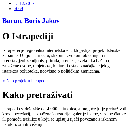
13.12.2017.
5669
Barun, Boris Jakov
O Istrapediji
Istrapedia je regionalna internetska enciklopedija, projekt Istarske
županije. U njoj su riječju, slikom i zvukom objedinjeni i
predstavljeni zemljopis, priroda, povijest, svekolika baština,
zapažene osobe, umjetnost, kultura i ostale značajke cijelog
istarskog poluotoka, neovisno o političkim granicama.
Više o projektu Istrapedia...
Kako pretraživati
Istrapedia sadrži više od 4.000 natuknica, a moguće ju je pretraživati
kroz abecedarij, naznačene kategorije, galerije i teme, vezane članke
ili pomoću tražilice u koju se upisuju riječi povezane s iskanom
natuknicom ili više njih.