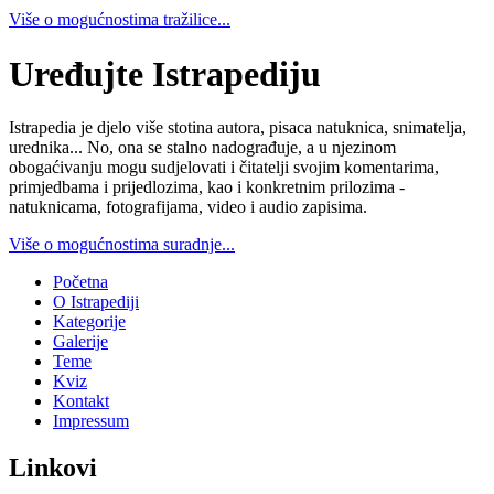
Više o mogućnostima tražilice...
Uređujte Istrapediju
Istrapedia je djelo više stotina autora, pisaca natuknica, snimatelja,
urednika... No, ona se stalno nadograđuje, a u njezinom
obogaćivanju mogu sudjelovati i čitatelji svojim komentarima,
primjedbama i prijedlozima, kao i konkretnim prilozima -
natuknicama, fotografijama, video i audio zapisima.
Više o mogućnostima suradnje...
Početna
O Istrapediji
Kategorije
Galerije
Teme
Kviz
Kontakt
Impressum
Linkovi