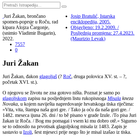
Juri Žakan, brončano
Josip Bratulić, Istarska
spomen-poprsje u Roču, rad
enciklopedija, 2005.
kipara Alojza Čargonje,
Objavljeno: 19.2.2009. /
(snimio Vladimir Bugarin),
Posljednja promjena: 27.4.2023.
2022.
(Maurizio Levak)
7557
0
Juri Žakan
Juri Žakan, đakon
glagoljaš
(?
Roč
, druga polovica XV. st. – ?,
početak XVI. st.).
O njegovu se životu ne zna gotovo ništa. Poznat je samo po
glagoljskom
zapisu na posljednjem listu rukopisnoga
Misala
kneza
Novaka
, u kojem naviješta napredovanje hrvatskoga tiska riječima:
»Vita, vita, štampa naša gori gre. / Tako ja oću da naša gori gre. /
1482. meseca ijuna 26. dni / to bě pisano v grade Izule. /To pisa Juri
žakan iz Roča. / Bog mu pomagai i vsem ki mu dobro otě.« Sigurno
se to odnosilo na prvotisak glagoljskog misala iz 1483. Zapis je
sastavio u
Izoli
, šest mjeseci prije nego što je misal izašao iz tiska.