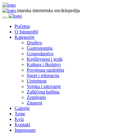
istarska internetska enciklopedija
Početna
O Istrapediji
Kategorije
Društvo
Gastronomija
Gospodarstvo
Književnost i jezik
Kultura i školstvo
Povijesna razdoblja
Sport i rekreacija
Umjetnost
Vojska i ratovanje
Zaštićena baština
Zemljopis
Znanost
Galerije
Teme
Kviz
Kontakt
Impressum