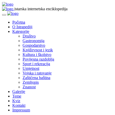
istarska internetska enciklopedija
Početna
O Istrapediji
Kategorije
Društvo
Gastronomija
Gospodarstvo
Književnost i jezik
Kultura i školstvo
Povijesna razdoblja
Sport i rekreacija
Umjetnost
Vojska i ratovanje
Zaštićena baština
Zemljopis
Znanost
Galerije
Teme
Kviz
Kontakt
Impressum