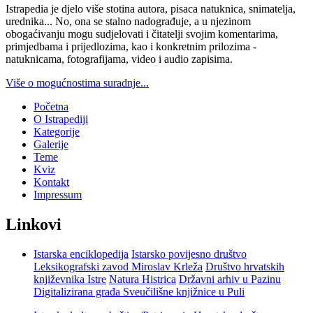
Istrapedia je djelo više stotina autora, pisaca natuknica, snimatelja,
urednika... No, ona se stalno nadograđuje, a u njezinom
obogaćivanju mogu sudjelovati i čitatelji svojim komentarima,
primjedbama i prijedlozima, kao i konkretnim prilozima -
natuknicama, fotografijama, video i audio zapisima.
Više o mogućnostima suradnje...
Početna
O Istrapediji
Kategorije
Galerije
Teme
Kviz
Kontakt
Impressum
Linkovi
Istarska enciklopedija
Istarsko povijesno društvo
Leksikografski zavod Miroslav Krleža
Društvo hrvatskih
književnika Istre
Natura Histrica
Državni arhiv u Pazinu
Digitalizirana građa Sveučilišne knjižnice u Puli