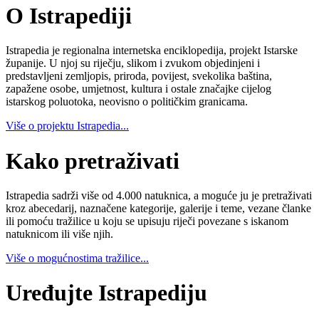
O Istrapediji
Istrapedia je regionalna internetska enciklopedija, projekt Istarske
županije. U njoj su riječju, slikom i zvukom objedinjeni i
predstavljeni zemljopis, priroda, povijest, svekolika baština,
zapažene osobe, umjetnost, kultura i ostale značajke cijelog
istarskog poluotoka, neovisno o političkim granicama.
Više o projektu Istrapedia...
Kako pretraživati
Istrapedia sadrži više od 4.000 natuknica, a moguće ju je pretraživati
kroz abecedarij, naznačene kategorije, galerije i teme, vezane članke
ili pomoću tražilice u koju se upisuju riječi povezane s iskanom
natuknicom ili više njih.
Više o mogućnostima tražilice...
Uređujte Istrapediju