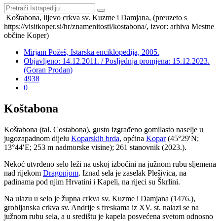
Koštabona, lijevo crkva sv. Kuzme i Damjana, (preuzeto s
https://visitkoper.si/hr/znamenitosti/kostabona/, izvor: arhiva Mestne
občine Koper)
Mirjam Požeš, Istarska enciklopedija, 2005.
Objavljeno: 14.12.2011. / Posljednja promjena: 15.12.2023.
(Goran Prodan)
4938
0
Koštabona
Koštabona (tal. Costabona), gusto izgrađeno gomilasto naselje u
jugozapadnom dijelu
Koparskih brda
, općina
Kopar
(45°29′N;
13°44′E; 253 m nadmorske visine); 261 stanovnik (2023.).
Nekoć utvrđeno selo leži na uskoj izbočini na južnom rubu sljemena
nad rijekom
Dragonjom
. Iznad sela je zaselak Plešivica, na
padinama pod njim Hrvatini i Kapeli, na rijeci su Škrlini.
Na ulazu u selo je župna crkva sv. Kuzme i Damjana (1476.),
grobljanska crkva sv. Andrije s freskama iz XV. st. nalazi se na
južnom rubu sela, a u središtu je kapela posvećena svetom odnosno