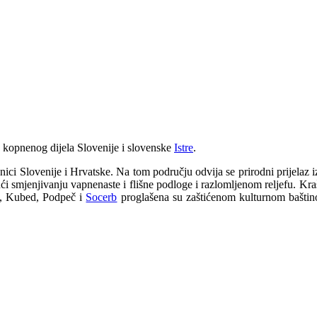
u kopnenog dijela Slovenije i slovenske
Istre
.
ici Slovenije i Hrvatske. Na tom području odvija se prirodni prijelaz i
ući smjenjivanju vapnenaste i flišne podloge i razlomljenom reljefu. Kraš
, Kubed, Podpeč i
Socerb
proglašena su zaštićenom kulturnom baštinom