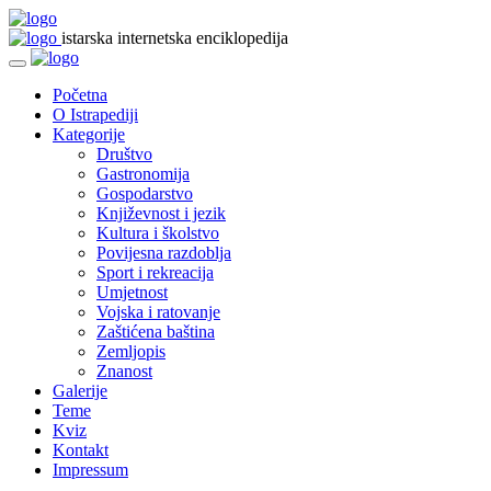
istarska internetska enciklopedija
Početna
O Istrapediji
Kategorije
Društvo
Gastronomija
Gospodarstvo
Književnost i jezik
Kultura i školstvo
Povijesna razdoblja
Sport i rekreacija
Umjetnost
Vojska i ratovanje
Zaštićena baština
Zemljopis
Znanost
Galerije
Teme
Kviz
Kontakt
Impressum