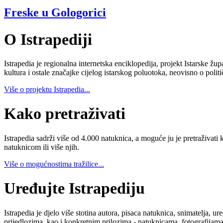
Freske u Gologorici
O Istrapediji
Istrapedia je regionalna internetska enciklopedija, projekt Istarske žup
kultura i ostale značajke cijelog istarskog poluotoka, neovisno o poli
Više o projektu Istrapedia...
Kako pretraživati
Istrapedia sadrži više od 4.000 natuknica, a moguće ju je pretraživati 
natuknicom ili više njih.
Više o mogućnostima tražilice...
Uređujte Istrapediju
Istrapedia je djelo više stotina autora, pisaca natuknica, snimatelja,
prijedlozima, kao i konkretnim prilozima - natuknicama, fotografijama