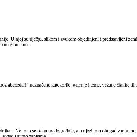
anije. U njoj su riječju, slikom i zvukom objedinjeni i predstavljeni zem
tičkim granicama.
kroz abecedarij, naznačene kategorije, galerije i teme, vezane članke ili
 urednika... No, ona se stalno nadograđuje, a u njezinom obogaćivanju mo
, video i audio zapisima.