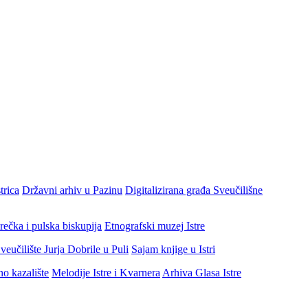
trica
Državni arhiv u Pazinu
Digitalizirana građa Sveučilišne
rečka i pulska biskupija
Etnografski muzej Istre
veučilište Jurja Dobrile u Puli
Sajam knjige u Istri
no kazalište
Melodije Istre i Kvarnera
Arhiva Glasa Istre