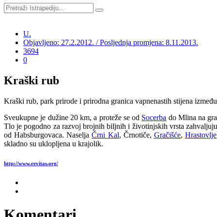
U.
Objavljeno: 27.2.2012. / Posljednja promjena: 8.11.2013.
3694
0
Kraški rub
Kraški rub, park prirode i prirodna granica vapnenastih stijena izmeđ
Sveukupne je dužine 20 km, a proteže se od
Socerba
do Mlina na gran
Tlo je pogodno za razvoj brojnih biljnih i životinjskih vrsta zahvaljuj
od Habsburgovaca. Naselja
Črni Kal
, Črnotiče,
Gračišće
,
Hrastovlje
skladno su uklopljena u krajolik.
http://www.revitas.org/
Komentari