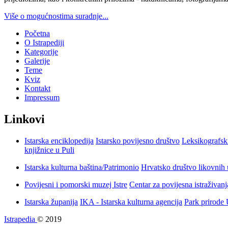
Više o mogućnostima suradnje...
Početna
O Istrapediji
Kategorije
Galerije
Teme
Kviz
Kontakt
Impressum
Linkovi
Istarska enciklopedija
Istarsko povijesno društvo
Leksikografsk
knjižnice u Puli
Istarska kulturna baština/Patrimonio
Hrvatsko društvo likovnih 
Povijesni i pomorski muzej Istre
Centar za povijesna istraživan
Istarska županija
IKA - Istarska kulturna agencija
Park prirode
Istrapedia
© 2019