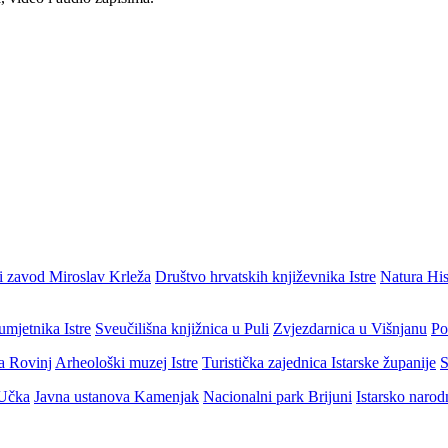
i zavod Miroslav Krleža
Društvo hrvatskih književnika Istre
Natura His
umjetnika Istre
Sveučilišna knjižnica u Puli
Zvjezdarnica u Višnjanu
Po
ja Rovinj
Arheološki muzej Istre
Turistička zajednica Istarske županije
S
 Učka
Javna ustanova Kamenjak
Nacionalni park Brijuni
Istarsko narod