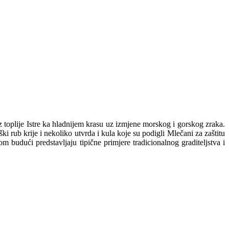
z toplije Istre ka hladnijem krasu uz izmjene morskog i gorskog zraka.
ki rub krije i nekoliko utvrda i kula koje su podigli Mlečani za zaštitu
 budući predstavljaju tipične primjere tradicionalnog graditeljstva i