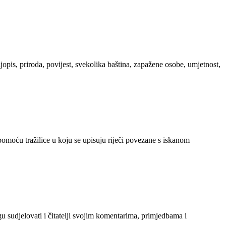
ljopis, priroda, povijest, svekolika baština, zapažene osobe, umjetnost,
 pomoću tražilice u koju se upisuju riječi povezane s iskanom
gu sudjelovati i čitatelji svojim komentarima, primjedbama i