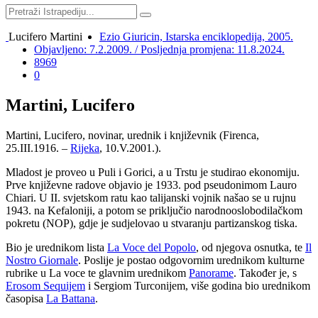
Lucifero Martini
Ezio Giuricin, Istarska enciklopedija, 2005.
Objavljeno: 7.2.2009. / Posljednja promjena: 11.8.2024.
8969
0
Martini, Lucifero
Martini, Lucifero, novinar, urednik i književnik (Firenca,
25.III.1916. –
Rijeka
, 10.V.2001.).
Mladost je proveo u Puli i Gorici, a u Trstu je studirao ekonomiju.
Prve književne radove objavio je 1933. pod pseudonimom Lauro
Chiari. U II. svjetskom ratu kao talijanski vojnik našao se u rujnu
1943. na Kefaloniji, a potom se priključio narodnooslobodilačkom
pokretu (NOP), gdje je sudjelovao u stvaranju partizanskog tiska.
Bio je urednikom lista
La Voce del Popolo
, od njegova osnutka, te
Il
Nostro Giornale
. Poslije je postao odgovornim urednikom kulturne
rubrike u La voce te glavnim urednikom
Panorame
. Također je, s
Erosom Sequijem
i Sergiom Turconijem, više godina bio urednikom
časopisa
La Battana
.