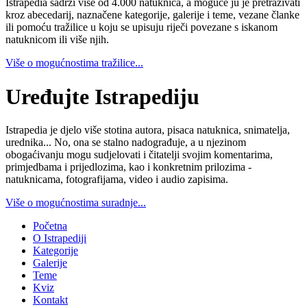
Istrapedia sadrži više od 4.000 natuknica, a moguće ju je pretraživati
kroz abecedarij, naznačene kategorije, galerije i teme, vezane članke
ili pomoću tražilice u koju se upisuju riječi povezane s iskanom
natuknicom ili više njih.
Više o mogućnostima tražilice...
Uređujte Istrapediju
Istrapedia je djelo više stotina autora, pisaca natuknica, snimatelja,
urednika... No, ona se stalno nadograđuje, a u njezinom
obogaćivanju mogu sudjelovati i čitatelji svojim komentarima,
primjedbama i prijedlozima, kao i konkretnim prilozima -
natuknicama, fotografijama, video i audio zapisima.
Više o mogućnostima suradnje...
Početna
O Istrapediji
Kategorije
Galerije
Teme
Kviz
Kontakt