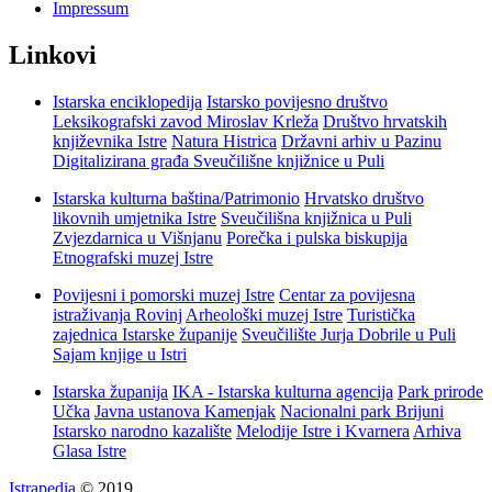
Impressum
Linkovi
Istarska enciklopedija
Istarsko povijesno društvo
Leksikografski zavod Miroslav Krleža
Društvo hrvatskih
književnika Istre
Natura Histrica
Državni arhiv u Pazinu
Digitalizirana građa Sveučilišne knjižnice u Puli
Istarska kulturna baština/Patrimonio
Hrvatsko društvo
likovnih umjetnika Istre
Sveučilišna knjižnica u Puli
Zvjezdarnica u Višnjanu
Porečka i pulska biskupija
Etnografski muzej Istre
Povijesni i pomorski muzej Istre
Centar za povijesna
istraživanja Rovinj
Arheološki muzej Istre
Turistička
zajednica Istarske županije
Sveučilište Jurja Dobrile u Puli
Sajam knjige u Istri
Istarska županija
IKA - Istarska kulturna agencija
Park prirode
Učka
Javna ustanova Kamenjak
Nacionalni park Brijuni
Istarsko narodno kazalište
Melodije Istre i Kvarnera
Arhiva
Glasa Istre
Istrapedia
© 2019