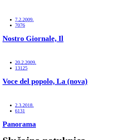
7.2.2009.
7076
Nostro Giornale, Il
20.2.2009.
13125
Voce del popolo, La (nova)
2.3.2018.
6131
Panorama