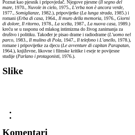
Poznat kao pjesnik i pripovjedač. Njegove pjesme (
Il segno del
mare
, 1970.,
Nuvole in cielo
, 1975.,
L’erba non è ancora verde
,
1977.,
Somiglianze
, 1982.), pripovijetke (
La lunga strada
, 1985.) i
romani (
Erba di casa
, 1964.,
Il muro della memoria
, 1976.,
Giorni
di dolore, Il ritorno
, 1978.,
La scelta
, 1987.,
La nuova casa
, 1989.)
kreću se u rasponu od mlakog intimizma do živog zanimanja za
društvo i politiku. Također je pisao drame i radiodrame (
L’uomo nel
parco
, 1983.,
Il mulino di Pola
, 1947.,
Il telefono
i
L’anello
, 1978.),
romane i pripovijetke za djecu (
Le avventure di capitan Parapatan
,
1964.), književne, likovne i filmske kritike i eseje te povijesne
studije (
Parlano i protagonisti
, 1976.).
Slike
Komentari