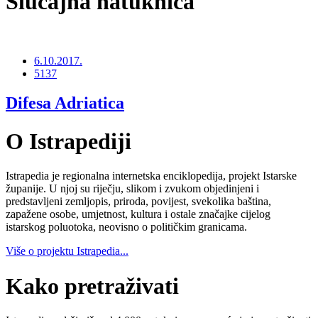
Slučajna natuknica
6.10.2017.
5137
Difesa Adriatica
O Istrapediji
Istrapedia je regionalna internetska enciklopedija, projekt Istarske
županije. U njoj su riječju, slikom i zvukom objedinjeni i
predstavljeni zemljopis, priroda, povijest, svekolika baština,
zapažene osobe, umjetnost, kultura i ostale značajke cijelog
istarskog poluotoka, neovisno o političkim granicama.
Više o projektu Istrapedia...
Kako pretraživati