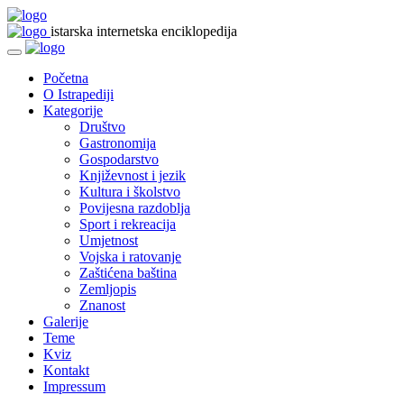
istarska internetska enciklopedija
Početna
O Istrapediji
Kategorije
Društvo
Gastronomija
Gospodarstvo
Književnost i jezik
Kultura i školstvo
Povijesna razdoblja
Sport i rekreacija
Umjetnost
Vojska i ratovanje
Zaštićena baština
Zemljopis
Znanost
Galerije
Teme
Kviz
Kontakt
Impressum