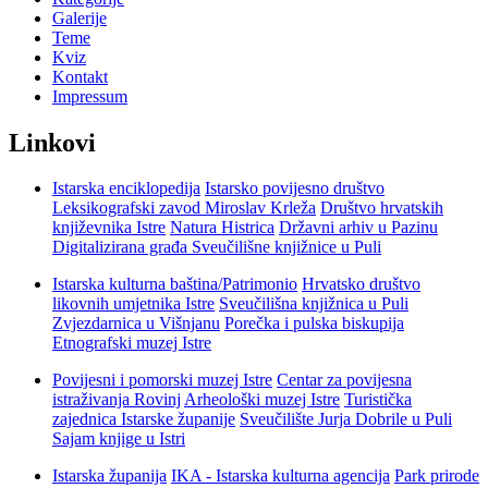
Galerije
Teme
Kviz
Kontakt
Impressum
Linkovi
Istarska enciklopedija
Istarsko povijesno društvo
Leksikografski zavod Miroslav Krleža
Društvo hrvatskih
književnika Istre
Natura Histrica
Državni arhiv u Pazinu
Digitalizirana građa Sveučilišne knjižnice u Puli
Istarska kulturna baština/Patrimonio
Hrvatsko društvo
likovnih umjetnika Istre
Sveučilišna knjižnica u Puli
Zvjezdarnica u Višnjanu
Porečka i pulska biskupija
Etnografski muzej Istre
Povijesni i pomorski muzej Istre
Centar za povijesna
istraživanja Rovinj
Arheološki muzej Istre
Turistička
zajednica Istarske županije
Sveučilište Jurja Dobrile u Puli
Sajam knjige u Istri
Istarska županija
IKA - Istarska kulturna agencija
Park prirode