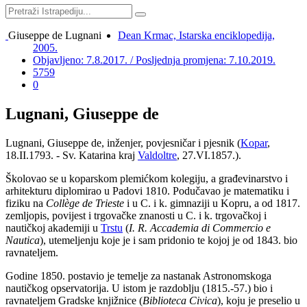
Giuseppe de Lugnani
Dean Krmac, Istarska enciklopedija,
2005.
Objavljeno: 7.8.2017. / Posljednja promjena: 7.10.2019.
5759
0
Lugnani, Giuseppe de
Lugnani, Giuseppe de, inženjer, povjesničar i pjesnik (
Kopar
,
18.II.1793. - Sv. Katarina kraj
Valdoltre
, 27.VI.1857.).
Školovao se u koparskom plemićkom kolegiju, a građevinarstvo i
arhitekturu diplomirao u Padovi 1810. Podučavao je matematiku i
fiziku na
Collège de Trieste
i u C. i k. gimnaziji u Kopru, a od 1817.
zemljopis, povijest i trgovačke znanosti u C. i k. trgovačkoj i
nautičkoj akademiji u
Trstu
(
I. R. Accademia di Commercio e
Nautica
), utemeljenju koje je i sam pridonio te kojoj je od 1843. bio
ravnateljem.
Godine 1850. postavio je temelje za nastanak Astronomskoga
nautičkog opservatorija. U istom je razdoblju (1815.-57.) bio i
ravnateljem Gradske knjižnice (
Biblioteca Civica
), koju je preselio u