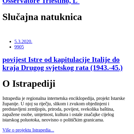
Osservatore Triestino, L'
Slučajna natuknica
5.3.2020.
9905
povijest Istre od kapitulacije Italije do
kraja Drugog svjetskog rata (1943.-45.)
O Istrapediji
Istrapedia je regionalna internetska enciklopedija, projekt Istarske
županije. U njoj su riječju, slikom i zvukom objedinjeni i
predstavljeni zemljopis, priroda, povijest, svekolika baština,
zapažene osobe, umjetnost, kultura i ostale značajke cijelog
istarskog poluotoka, neovisno o političkim granicama.
Više o projektu Istrapedia...