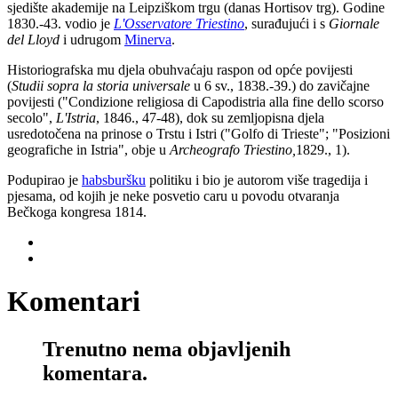
sjedište akademije na Leipziškom trgu (danas Hortisov trg). Godine
1830.-43. vodio je
L'Osservatore Triestino
, surađujući i s
Giornale
del Lloyd
i udrugom
Minerva
.
Historiografska mu djela obuhvaćaju raspon od opće povijesti
(
Studii sopra la storia universale
u 6 sv., 1838.-39.) do zavičajne
povijesti ("Condizione religiosa di Capodistria alla fine dello scorso
secolo",
L'Istria
, 1846., 47-48), dok su zemljopisna djela
usredotočena na prinose o Trstu i Istri ("Golfo di Trieste"; "Posizioni
geografiche in Istria", obje u
Archeografo Triestino,
1829., 1).
Podupirao je
habsburšku
politiku i bio je autorom više tragedija i
pjesama, od kojih je neke posvetio caru u povodu otvaranja
Bečkoga kongresa 1814.
Komentari
Trenutno nema objavljenih
komentara.