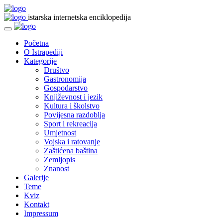
istarska internetska enciklopedija
Početna
O Istrapediji
Kategorije
Društvo
Gastronomija
Gospodarstvo
Književnost i jezik
Kultura i školstvo
Povijesna razdoblja
Sport i rekreacija
Umjetnost
Vojska i ratovanje
Zaštićena baština
Zemljopis
Znanost
Galerije
Teme
Kviz
Kontakt
Impressum