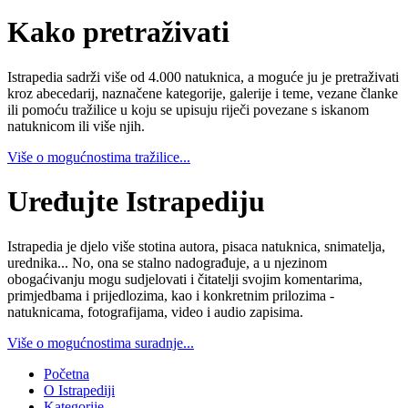
Kako pretraživati
Istrapedia sadrži više od 4.000 natuknica, a moguće ju je pretraživati
kroz abecedarij, naznačene kategorije, galerije i teme, vezane članke
ili pomoću tražilice u koju se upisuju riječi povezane s iskanom
natuknicom ili više njih.
Više o mogućnostima tražilice...
Uređujte Istrapediju
Istrapedia je djelo više stotina autora, pisaca natuknica, snimatelja,
urednika... No, ona se stalno nadograđuje, a u njezinom
obogaćivanju mogu sudjelovati i čitatelji svojim komentarima,
primjedbama i prijedlozima, kao i konkretnim prilozima -
natuknicama, fotografijama, video i audio zapisima.
Više o mogućnostima suradnje...
Početna
O Istrapediji
Kategorije