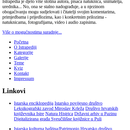
Istrapedia je djelo više stotina autora, pisaca natuknica, snimatelja,
urednika... No, ona se stalno nadograđuje, a u njezinom
obogaćivanju mogu sudjelovati i čitatelji svojim komentarima,
primjedbama i prijedlozima, kao i konkretnim prilozima -
natuknicama, fotografijama, video i audio zapisima.
Više o mogućnostima suradnje...
Početna
O Istrapediji
Kategorije
Galerije
Teme
Kviz
Kontakt
Impressum
Linkovi
Istarska enciklopedija
Istarsko povijesno društvo
Leksikografski zavod Miroslav Krleža
Društvo hrvatskih
književnika Istre
Natura Histrica
Državni arhiv u Pazinu
Digitalizirana građa Sveučilišne knjižnice u Puli
Istarska kulturna baština/Patrimonio
Hrvatsko društvo