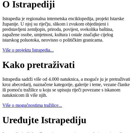
O Istrapediji
Istrapedia je regionalna internetska enciklopedija, projekt Istarske
županije. U njoj su riječju, slikom i zvukom objedinjeni i
predstavljeni zemljopis, priroda, povijest, svekolika baština,
zapažene osobe, umjetnost, kultura i ostale značajke cijelog
istarskog poluotoka, neovisno o političkim granicama.
Više o projektu Istrapedia...
Kako pretraživati
Istrapedia sadrži više od 4.000 natuknica, a moguće ju je pretraživati
kroz abecedarij, naznačene kategorije, galerije i teme, vezane članke
ili pomoću tražilice u koju se upisuju riječi povezane s iskanom
natuknicom ili više njih.
Više o mogućnostima tražilice...
Uređujte Istrapediju