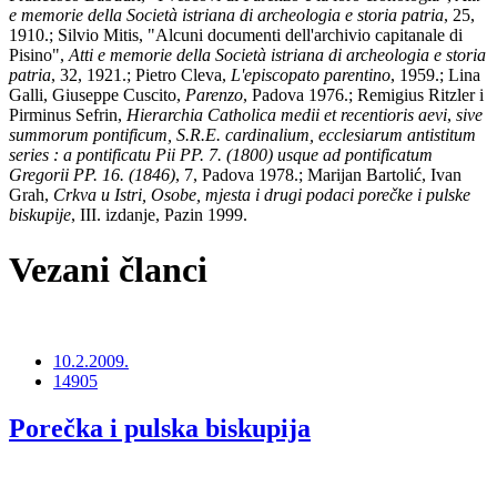
e memorie della Società istriana di archeologia e storia patria
, 25,
1910.; Silvio Mitis, "Alcuni documenti dell'archivio capitanale di
Pisino",
Atti e memorie della Società istriana di archeologia e storia
patria
, 32, 1921.; Pietro Cleva,
L'episcopato parentino
, 1959.; Lina
Galli, Giuseppe Cuscito,
Parenzo
, Padova 1976.; Remigius Ritzler i
Pirminus Sefrin,
Hierarchia Catholica medii et recentioris aevi
,
sive
summorum pontificum, S.R.E. cardinalium, ecclesiarum antistitum
series : a pontificatu Pii PP. 7. (1800) usque ad pontificatum
Gregorii PP. 16. (1846)
, 7, Padova 1978.; Marijan Bartolić, Ivan
Grah,
Crkva u Istri, Osobe, mjesta i drugi podaci porečke i pulske
biskupije
, III. izdanje, Pazin 1999.
Vezani članci
10.2.2009.
14905
Porečka i pulska biskupija