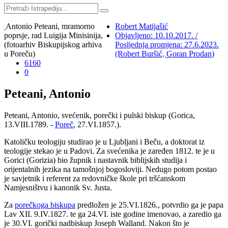
Antonio Peteani, mramorno
Robert Matijašić
poprsje, rad Luigija Minisinija,
Objavljeno: 10.10.2017. /
(fotoarhiv Biskupijskog arhiva
Posljednja promjena: 27.6.2023.
u Poreču)
(Robert Buršić, Goran Prodan)
6160
0
Peteani, Antonio
Peteani, Antonio, svećenik, porečki i pulski biskup (Gorica,
13.VIII.1789. -
Poreč
, 27.VI.1857.).
Katoličku teologiju studirao je u Ljubljani i Beču, a doktorat iz
teologije stekao je u Padovi. Za svećenika je zaređen 1812. te je u
Gorici (Gorizia) bio župnik i nastavnik biblijskih studija i
orijentalnih jezika na tamošnjoj bogosloviji. Nedugo potom postao
je savjetnik i referent za redovničke škole pri tršćanskom
Namjesništvu i kanonik Sv. Justa.
Za
porečkoga biskupa
predložen je 25.VI.1826., potvrdio ga je papa
Lav XII. 9.IV.1827. te ga 24.VI. iste godine imenovao, a zaredio ga
je 30.VI. gorički nadbiskup Joseph Walland. Nakon što je