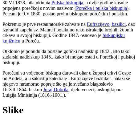
30.VI.1828. bila ukinuta
Pulska biskupija
, a dvije godine kasnije
pripojena porečkoj s novim nazivom (
Porečka i pulska biskupija
),
Peteani je 9.V.1830. postao prvim biskupom porečkim i pulskim.
Pokrenuo je prve restauratorske zahvate na
Eufrazijevoj bazilici
, dao
izgraditi kapelu sv. Maura i potaknuo rekonstrukciju brojnih župnih
crkava u svojoj biskupiji. Godine 1847. osnovao je
biskupijsku
knjižnicu
u Poreču.
Otklonio je ponudu da postane gorički nadbiskup 1842., isto tako
zadarski nadbiskup 1845., kako bi mogao ostati u Porečkoj i pulskoj
biskupiji.
Porečani su voljenom biskupu darovali oltar u župnoj crkvi Gospe
od Anđela, a u sakristiji katedrale - Eufrazijeve bazilike - nalazi se
njegovo mramorno poprsje što ga je svečano blagoslovio
16.XII.1864. biskup
Juraj Dobrila
, djelo venecijanskog kipara
Luigija Minisinija (1816.-1901.).
Slike