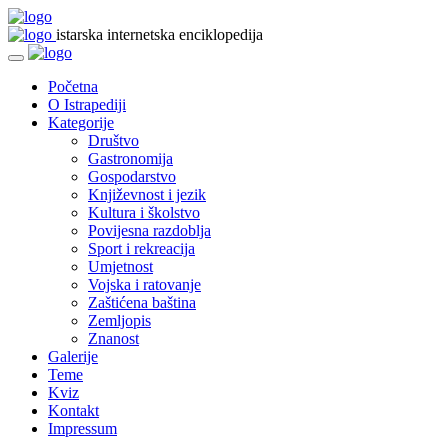
istarska internetska enciklopedija
Početna
O Istrapediji
Kategorije
Društvo
Gastronomija
Gospodarstvo
Književnost i jezik
Kultura i školstvo
Povijesna razdoblja
Sport i rekreacija
Umjetnost
Vojska i ratovanje
Zaštićena baština
Zemljopis
Znanost
Galerije
Teme
Kviz
Kontakt
Impressum