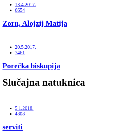
13.4.2017.
6654
Zorn, Alojzij Matija
20.5.2017.
7461
Porečka biskupija
Slučajna natuknica
5.1.2018.
4808
serviti