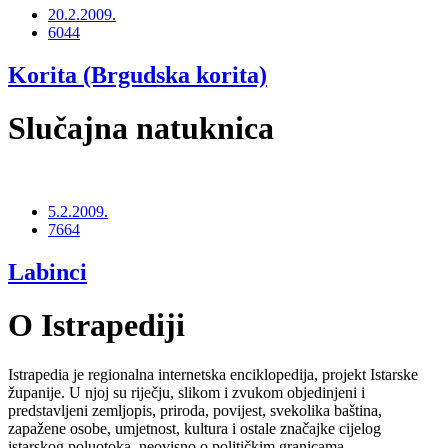
20.2.2009.
6044
Korita (Brgudska korita)
Slučajna natuknica
5.2.2009.
7664
Labinci
O Istrapediji
Istrapedia je regionalna internetska enciklopedija, projekt Istarske
županije. U njoj su riječju, slikom i zvukom objedinjeni i
predstavljeni zemljopis, priroda, povijest, svekolika baština,
zapažene osobe, umjetnost, kultura i ostale značajke cijelog
istarskog poluotoka, neovisno o političkim granicama.