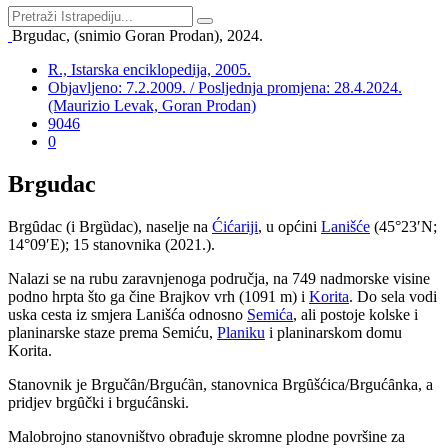
Brgudac, (snimio Goran Prodan), 2024.
R., Istarska enciklopedija, 2005.
Objavljeno: 7.2.2009. / Posljednja promjena: 28.4.2024.
(Maurizio Levak, Goran Prodan)
9046
0
Brgudac
Brgȗdac (i Brgȕdac),
naselje na
Ćićariji
, u općini
Lanišće
(45°23′N;
14°09′E); 15 stanovnika (2021.).
Nalazi se na rubu zaravnjenoga područja, na 749 nadmorske visine
podno hrpta što ga čine Brajkov vrh (1091 m) i
Korita
. Do sela vodi
uska cesta iz smjera Lanišća odnosno
Semića
, ali postoje kolske i
planinarske staze prema Semiću,
Planiku
i planinarskom domu
Korita.
Stanovnik je Brgučȃn/Brgućȁn, stanovnica Brgȗšćica/Brgućȃnka, a
pridjev brgȗčki i brgućȃnski.
Malobrojno stanovništvo obrađuje skromne plodne površine za