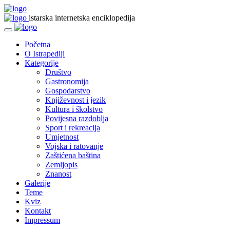
istarska internetska enciklopedija
Početna
O Istrapediji
Kategorije
Društvo
Gastronomija
Gospodarstvo
Književnost i jezik
Kultura i školstvo
Povijesna razdoblja
Sport i rekreacija
Umjetnost
Vojska i ratovanje
Zaštićena baština
Zemljopis
Znanost
Galerije
Teme
Kviz
Kontakt
Impressum