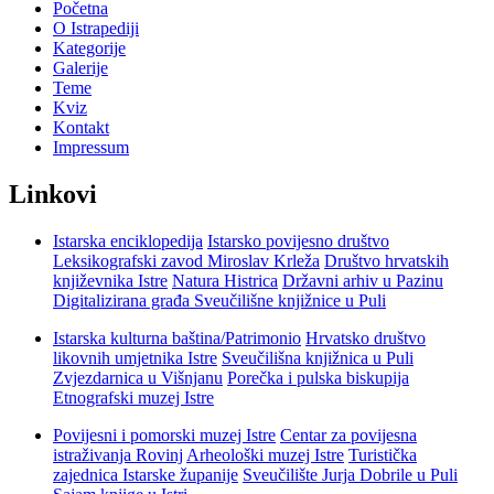
Početna
O Istrapediji
Kategorije
Galerije
Teme
Kviz
Kontakt
Impressum
Linkovi
Istarska enciklopedija
Istarsko povijesno društvo
Leksikografski zavod Miroslav Krleža
Društvo hrvatskih
književnika Istre
Natura Histrica
Državni arhiv u Pazinu
Digitalizirana građa Sveučilišne knjižnice u Puli
Istarska kulturna baština/Patrimonio
Hrvatsko društvo
likovnih umjetnika Istre
Sveučilišna knjižnica u Puli
Zvjezdarnica u Višnjanu
Porečka i pulska biskupija
Etnografski muzej Istre
Povijesni i pomorski muzej Istre
Centar za povijesna
istraživanja Rovinj
Arheološki muzej Istre
Turistička
zajednica Istarske županije
Sveučilište Jurja Dobrile u Puli