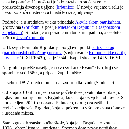
vlastite potrebe. U prošlosti je bilo razvijeno stočarstvo te
proizvodnja drvenog ugljena (
krbunice
). U novije vrijeme u selu je
nekoliko kuća uređeno za turističko iznajmljivanje.
Područje je u srednjem vijeku pripadalo
Akvilejskom patrijarhatu
,
grofovima
Goričkim
, a poslije
Mletačkoj Republici
(
Rašporskom
kapetanatu
). Stradao je u sporadičnim turskim upadima, a osobito
teško u
Uskočkom ratu
.
U II. svjetskom ratu Brgudac je bio glavni punkt
partizanskog
(narodnooslobodilačkog) pokreta
(savjetovanje
Komunističke partije
Hrvatske
10.XII.1943.), pa je 1944. dvaput stradao: 14.IV. i 6.VI.
Na groblju poviše naselja je crkva sv. Luke Evanđelista, koja se
spominje već 1580., a pripada župi Lanišće.
U selu je 1897. uređen bunar na izvoru pitke vode (Studenac).
Od kraja 2010-ih u mjesto su se počele doseljavati mlade obitelji,
uglavnom podrijetlom iz Brgudca, koje su ga oživjele i obnovile. S
tim je ciljem 2020. osnovana Babucera, udruga za zaštitu i
revitalizaciju sela Brgudac, koja je pokrenula više projekata obnove
i uređenja mjesta.
Stara zgrada hrvatske pučke škole, koja je u Brgudcu otvorena
1896., obnovljena je i uređena u Spomen dom prvog partijskog