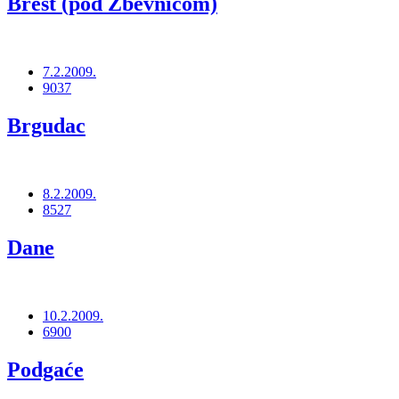
Brest (pod Žbevnicom)
7.2.2009.
9037
Brgudac
8.2.2009.
8527
Dane
10.2.2009.
6900
Podgaće