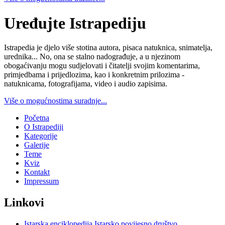
Uređujte Istrapediju
Istrapedia je djelo više stotina autora, pisaca natuknica, snimatelja,
urednika... No, ona se stalno nadograđuje, a u njezinom
obogaćivanju mogu sudjelovati i čitatelji svojim komentarima,
primjedbama i prijedlozima, kao i konkretnim prilozima -
natuknicama, fotografijama, video i audio zapisima.
Više o mogućnostima suradnje...
Početna
O Istrapediji
Kategorije
Galerije
Teme
Kviz
Kontakt
Impressum
Linkovi
Istarska enciklopedija
Istarsko povijesno društvo