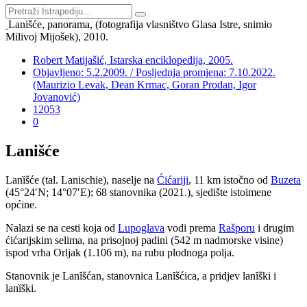
Lanišće, panorama, (fotografija vlasništvo Glasa Istre, snimio
Milivoj Mijošek), 2010.
Robert Matijašić, Istarska enciklopedija, 2005.
Objavljeno: 5.2.2009. / Posljednja promjena: 7.10.2022.
(Maurizio Levak, Dean Krmac, Goran Prodan, Igor
Jovanović)
12053
0
Lanišće
Lanȉšće (tal. Lanischie), naselje na
Ćićariji
, 11 km istočno od
Buzeta
(45°24′N; 14°07′E); 68 stanovnika (2021.), sjedište istoimene
općine.
Nalazi se na cesti koja od
Lupoglava
vodi prema
Rašporu
i drugim
ćićarijskim selima, na prisojnoj padini (542 m nadmorske visine)
ispod vrha Orljak (1.106 m), na rubu plodnoga polja.
Stanovnik je Lanȋšćan, stanovnica Lanȋšćica, a pridjev lanȋški i
lanȉški.