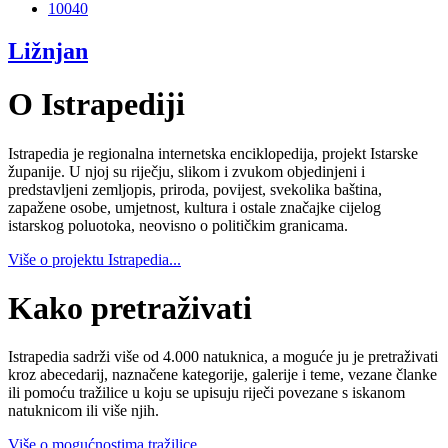
10040
Ližnjan
O Istrapediji
Istrapedia je regionalna internetska enciklopedija, projekt Istarske
županije. U njoj su riječju, slikom i zvukom objedinjeni i
predstavljeni zemljopis, priroda, povijest, svekolika baština,
zapažene osobe, umjetnost, kultura i ostale značajke cijelog
istarskog poluotoka, neovisno o političkim granicama.
Više o projektu Istrapedia...
Kako pretraživati
Istrapedia sadrži više od 4.000 natuknica, a moguće ju je pretraživati
kroz abecedarij, naznačene kategorije, galerije i teme, vezane članke
ili pomoću tražilice u koju se upisuju riječi povezane s iskanom
natuknicom ili više njih.
Više o mogućnostima tražilice...