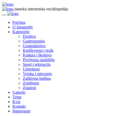
istarska internetska enciklopedija
Početna
O Istrapediji
Kategorije
Društvo
Gastronomija
Gospodarstvo
Književnost i jezik
Kultura i školstvo
Povijesna razdoblja
Sport i rekreacija
Umjetnost
Vojska i ratovanje
Zaštićena baština
Zemljopis
Znanost
Galerije
Teme
Kviz
Kontakt
Impressum