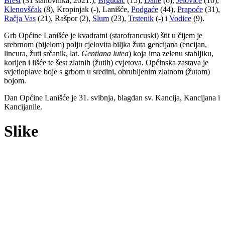
Brest
(31 stanovnika, 2021.),
Brgudac
(15),
Dane
(6),
Jelovice
(10),
Klenovšćak
(8), Kropinjak (-), Lanišće,
Podgaće
(44),
Prapoće
(31),
Račja Vas
(21), Rašpor (2),
Slum
(23),
Trstenik
(-) i
Vodice
(9).
Grb Općine Lanišće je kvadratni (starofrancuski) štit u čijem je
srebrnom (bijelom) polju cjelovita biljka žuta gencijana (encijan,
lincura, žuti srčanik, lat.
Gentiana lutea
) koja ima zelenu stabljiku,
korijen i lišće te šest zlatnih (žutih) cvjetova. Općinska zastava je
svjetloplave boje s grbom u sredini, obrubljenim zlatnom (žutom)
bojom.
Dan Općine Lanišće je 31. svibnja, blagdan sv. Kancija, Kancijana i
Kancijanile.
Slike