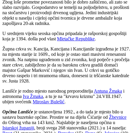
Zbog loše prometne povezanosti bilo je dobro zaštićeno, ali zato se
slabo razvijalo. Gospodarstvo se temelji na poljodjelstvu, u prošlosti
na stočarstvu i proizvodnji drvenog ugljena. Jedini industrijski
objekt u naselju i cijeloj općini tvornica je drvene ambalaže koja
zapošljava 20-ak radnika.
U srednjem vijeku seoska općina pripadala je rašporskoj gospoštiji
koja je 1394. došla pod vlast
Mletačke Republike
.
Župna crkva sv. Kancija, Kancijana i Kancijanile izgrađena je 1927.
na mjestu starije iz 1609., od koje je ostao stari masivni renesansni
zvonik. Na natpisu ugrađenom u zid zvonika, koji potječe s pročelja
stare crkve, zabilježeno je da su baroknu crkvu gradili domaći
majstor Gašpar Marković i njegov sin Ivan. U crkvi su gotičko
drveno raspelo i tri mramorna oltara, doneseni iz tršćanske katedrale
sv. Justa 1928.
Lanišće je rodno mjesto narodnog preporoditelja
Antuna Žmaka
i
astronoma
Iva Žmaka
, a tu je na "krvavu krizmu" 24.VIII.1947.
ubijen svećenik
Miroslav Bulešić
.
Općina Lanišće
je ustanovljena 1992., a do tada je mjesto bilo u
sastavu buzetske općine. Prostire se na dijelu Ćićarije od
Žbevnice
do Oštrog vrha na 143 km2. Najslabije je naseljena općina u
Istarskoj županiji
, broji svega 268 stanovnika (2021.) u 14 naselja: