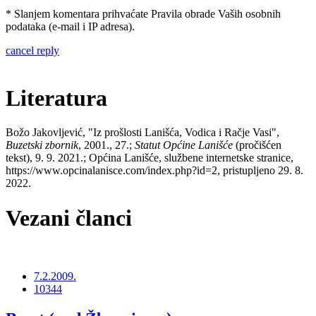
* Slanjem komentara prihvaćate Pravila obrade Vaših osobnih
podataka (e-mail i IP adresa).
cancel reply
Literatura
Božo Jakovljević, "Iz prošlosti Lanišća, Vodica i Račje Vasi",
Buzetski zbornik
, 2001., 27.;
Statut Općine Lanišće
(pročišćen
tekst), 9. 9. 2021.; Općina Lanišće, službene internetske stranice,
https://www.opcinalanisce.com/index.php?id=2, pristupljeno 29. 8.
2022.
Vezani članci
7.2.2009.
10344