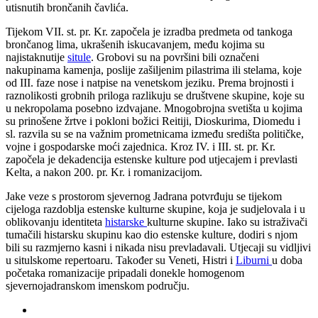
utisnutih brončanih čavlića.
Tijekom VII. st. pr. Kr. započela je izradba predmeta od tankoga
brončanog lima, ukrašenih iskucavanjem, među kojima su
najistaknutije
situle
. Grobovi su na površini bili označeni
nakupinama kamenja, poslije zašiljenim pilastrima ili stelama, koje
od III. faze nose i natpise na venetskom jeziku. Prema brojnosti i
raznolikosti grobnih priloga razlikuju se društvene skupine, koje su
u nekropolama posebno izdvajane. Mnogobrojna svetišta u kojima
su prinošene žrtve i pokloni božici Reitiji, Dioskurima, Diomedu i
sl. razvila su se na važnim prometnicama između središta političke,
vojne i gospodarske moći zajednica. Kroz IV. i III. st. pr. Kr.
započela je dekadencija estenske kulture pod utjecajem i prevlasti
Kelta, a nakon 200. pr. Kr. i romanizacijom.
Jake veze s prostorom sjevernog Jadrana potvrđuju se tijekom
cijeloga razdoblja estenske kulturne skupine, koja je sudjelovala i u
oblikovanju identiteta
histarske
kulturne skupine. Iako su istraživači
tumačili histarsku skupinu kao dio estenske kulture, dodiri s njom
bili su razmjerno kasni i nikada nisu prevladavali. Utjecaji su vidljivi
u situlskome repertoaru. Također su Veneti, Histri i
Liburni
u doba
početaka romanizacije pripadali donekle homogenom
sjevernojadranskom imenskom području.