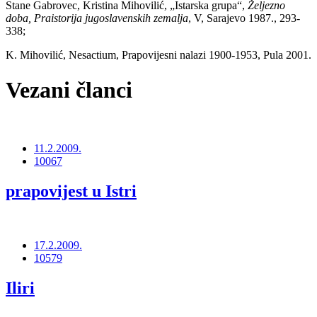
Stane Gabrovec, Kristina Mihovilić, „Istarska grupa“,
Željezno
doba, Praistorija jugoslavenskih zemalja
, V, Sarajevo 1987., 293-
338;
K. Mihovilić, Nesactium, Prapovijesni nalazi 1900-1953, Pula 2001.
Vezani članci
11.2.2009.
10067
prapovijest u Istri
17.2.2009.
10579
Iliri