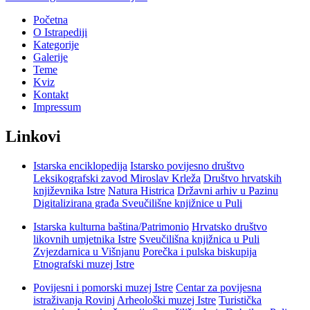
Početna
O Istrapediji
Kategorije
Galerije
Teme
Kviz
Kontakt
Impressum
Linkovi
Istarska enciklopedija
Istarsko povijesno društvo
Leksikografski zavod Miroslav Krleža
Društvo hrvatskih
književnika Istre
Natura Histrica
Državni arhiv u Pazinu
Digitalizirana građa Sveučilišne knjižnice u Puli
Istarska kulturna baština/Patrimonio
Hrvatsko društvo
likovnih umjetnika Istre
Sveučilišna knjižnica u Puli
Zvjezdarnica u Višnjanu
Porečka i pulska biskupija
Etnografski muzej Istre
Povijesni i pomorski muzej Istre
Centar za povijesna
istraživanja Rovinj
Arheološki muzej Istre
Turistička