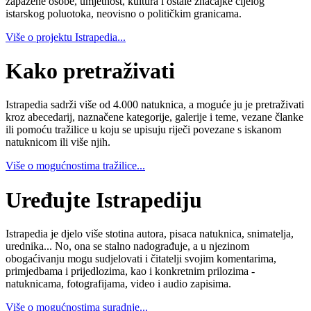
zapažene osobe, umjetnost, kultura i ostale značajke cijelog
istarskog poluotoka, neovisno o političkim granicama.
Više o projektu Istrapedia...
Kako pretraživati
Istrapedia sadrži više od 4.000 natuknica, a moguće ju je pretraživati
kroz abecedarij, naznačene kategorije, galerije i teme, vezane članke
ili pomoću tražilice u koju se upisuju riječi povezane s iskanom
natuknicom ili više njih.
Više o mogućnostima tražilice...
Uređujte Istrapediju
Istrapedia je djelo više stotina autora, pisaca natuknica, snimatelja,
urednika... No, ona se stalno nadograđuje, a u njezinom
obogaćivanju mogu sudjelovati i čitatelji svojim komentarima,
primjedbama i prijedlozima, kao i konkretnim prilozima -
natuknicama, fotografijama, video i audio zapisima.
Više o mogućnostima suradnje...