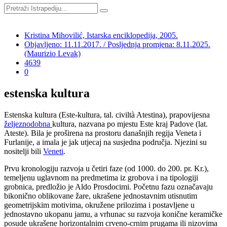
Kristina Mihovilić, Istarska enciklopedija, 2005.
Objavljeno: 11.11.2017. / Posljednja promjena: 8.11.2025.
(Maurizio Levak)
4639
0
estenska kultura
Estenska kultura (Este-kultura, tal. civiltà Atestina), prapovijesna
željeznodobna
kultura, nazvana po mjestu Este kraj Padove (lat.
Ateste). Bila je proširena na prostoru današnjih regija Veneta i
Furlanije, a imala je jak utjecaj na susjedna područja. Njezini su
nositelji bili
Veneti
.
Prvu kronologiju razvoja u četiri faze (od 1000. do 200. pr. Kr.),
temeljenu uglavnom na predmetima iz grobova i na tipologiji
grobnica, predložio je Aldo Prosdocimi. Početnu fazu označavaju
bikonično oblikovane žare, ukrašene jednostavnim utisnutim
geometrijskim motivima, okružene prilozima i postavljene u
jednostavno ukopanu jamu, a vrhunac su razvoja konične keramičke
posude ukrašene horizontalnim crveno-crnim prugama ili nizovima