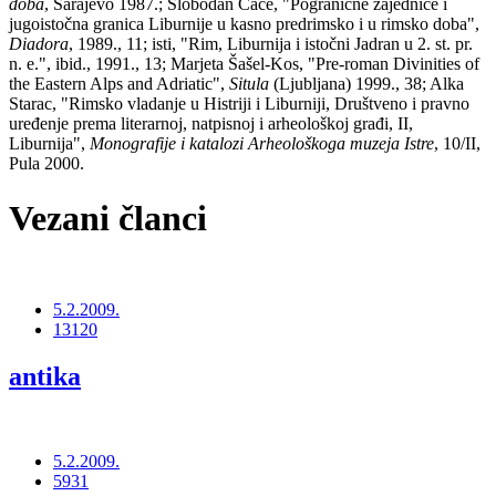
doba
, Sarajevo 1987.; Slobodan Čače, "Pogranične zajednice i
jugoistočna granica Liburnije u kasno predrimsko i u rimsko doba",
Diadora
, 1989., 11; isti, "Rim, Liburnija i istočni Jadran u 2. st. pr.
n. e.", ibid., 1991., 13; Marjeta Šašel-Kos, "Pre-roman Divinities of
the Eastern Alps and Adriatic",
Situla
(Ljubljana) 1999., 38; Alka
Starac, "Rimsko vladanje u Histriji i Liburniji, Društveno i pravno
uređenje prema literarnoj, natpisnoj i arheološkoj građi, II,
Liburnija",
Monografije i katalozi Arheološkoga muzeja Istre
, 10/II,
Pula 2000.
Vezani članci
5.2.2009.
13120
antika
5.2.2009.
5931