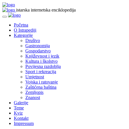
istarska internetska enciklopedija
Početna
O Istrapediji
Kategorije
Društvo
Gastronomija
Gospodarstvo
Književnost i jezik
Kultura i školstvo
Povijesna razdoblja
Sport i rekreacija
Umjetnost
Vojska i ratovanje
Zaštićena baština
Zemljopis
Znanost
Galerije
Teme
Kviz
Kontakt
Impressum