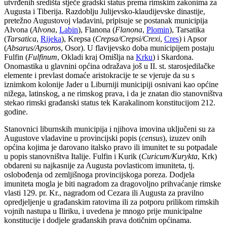
utvrđenih središta stječe gradski status prema rimskim zakonima za
Augusta i Tiberija. Razdoblju Julijevsko-klaudijevske dinastije,
pretežno Augustovoj vladavini, pripisuje se postanak municipija
Alvona (
Alvona
,
Labin
), Flanona (
Flanona
,
Plomin
), Tarsatika
(
Tarsatica
,
Rijeka
), Krepsa (
Crepsa/Crepsi/Crexi
,
Cres
) i Apsor
(
Absarus/Apsoros
, Osor). U flavijevsko doba municipijem postaju
Fulfin (
Fulfinum
, Okladi kraj Omišlja na
Krku
) i Skardona.
Onomastika u glavnini općina odražava još u II. st. starosjedilačke
elemente i prevlast domaće aristokracije te se vjeruje da su s
iznimkom kolonije Jader u Liburniji municipiji osnivani kao općine
nižega, latinskog, a ne rimskog prava, i da je znatan dio stanovništva
stekao rimski građanski status tek Karakalinom konstitucijom 212.
godine.
Stanovnici liburnskih municipija i njihova imovina uključeni su za
Augustove vladavine u provincijski popis (
census
), izuzev onih
općina kojima je darovano italsko pravo ili imunitet te su potpadale
u popis stanovništva Italije. Fulfin i Kurik (
Curicum/Kurykta
, Krk)
obdareni su najkasnije za Augusta povlasticom imuniteta, tj.
oslobođenja od zemljišnoga provincijskoga poreza. Dodjela
imuniteta mogla je biti nagradom za dragovoljno prihvaćanje rimske
vlasti 129. pr. Kr., nagradom od Cezara ili Augusta za pravilno
opredjeljenje u građanskim ratovima ili za potporu prilikom rimskih
vojnih nastupa u Iliriku, i uvedena je mnogo prije municipalne
konstitucije i dodjele građanskih prava dotičnim općinama.