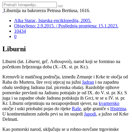
Liburnija na bakrorezu Petrusa Bertiusa, 1616.
Alka Starac, Istarska enciklopedija, 2005.
Objavljeno: 2.9.2015. / Posljednja promjena: 15.1.2023.
10434
0
Liburni
Liburni (lat.
Liburni,
grč. Λιϐουρνοί), narod koji se formirao na
početkom željeznoga doba (X.–IX. st. pr. Kr.).
Krenuvši iz matičnog područja, između Zrmanje i Krke te otočja od
Raba do Murtera, šire svoj utjecaj na južni
Jadran
i na zapadnu
obalu srednjeg Jadrana (tal. picenska obala). Razdoblje njihove
pomorske prevlasti na Jadranu potrajalo je od IX. do V. st. pr. Kr. S
juga i sa zapadne obale Jadrana potiskuju ih Grci, te se u IV. st. pr.
Kr. Liburni orijentiraju na nezaposjednuti sjever, na
kvarnersko
otočje i uski priobalni pojas do rijeke
Raše
, gdje graniče s
Histrima
.
U kontinentalnom zaleđu prvi su im susjedi
Japodi
, a južno od Krke
Delmati.
Kao pomorski narod, uključuju se u robno-novčane trgovinske