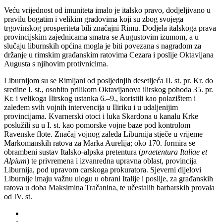
Veću vrijednost od imuniteta imalo je italsko pravo, dodjeljivano u
pravilu bogatim i velikim gradovima koji su zbog svojega
trgovinskog prosperiteta bili značajni Rimu. Dodjela italskoga prava
provincijskim zajednicama smatra se Augustovim izumom, a u
slučaju liburnskih općina mogla je biti povezana s nagradom za
držanje u rimskim građanskim ratovima Cezara i poslije Oktavijana
Augusta s njihovim protivnicima.
Liburnijom su se Rimljani od posljednjih desetljeća II. st. pr. Kr. do
sredine I. st., osobito prilikom Oktavijanova ilirskog pohoda 35. pr.
Kr. i velikoga Ilirskog ustanka 6.–9., koristili kao polazištem i
zaleđem svih vojnih intervencija u Iliriku i u udaljenijim
provincijama. Kvarnerski otoci i luka Skardona u kanalu Krke
poslužili su u I. st. kao pomorske vojne baze pod kontrolom
Ravenske flote. Značaj vojnog zaleđa Liburnija stječe u vrijeme
Markomanskih ratova za Marka Aurelija; oko 170. formira se
obrambeni sustav Italsko-alpska pretentura (
praetentura Italiae et
Alpium
) te privremena i izvanredna upravna oblast, provincija
Liburnija, pod upravom carskoga prokuratora. Sjeverni dijelovi
Liburnije imaju važnu ulogu u obrani Italije i poslije, za građanskih
ratova u doba Maksimina Tračanina, te učestalih barbarskih provala
od IV. st.