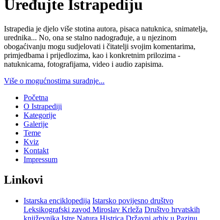
Uređujte Istrapediju
Istrapedia je djelo više stotina autora, pisaca natuknica, snimatelja,
urednika... No, ona se stalno nadograđuje, a u njezinom
obogaćivanju mogu sudjelovati i čitatelji svojim komentarima,
primjedbama i prijedlozima, kao i konkretnim prilozima -
natuknicama, fotografijama, video i audio zapisima.
Više o mogućnostima suradnje...
Početna
O Istrapediji
Kategorije
Galerije
Teme
Kviz
Kontakt
Impressum
Linkovi
Istarska enciklopedija
Istarsko povijesno društvo
Leksikografski zavod Miroslav Krleža
Društvo hrvatskih
književnika Istre
Natura Histrica
Državni arhiv u Pazinu