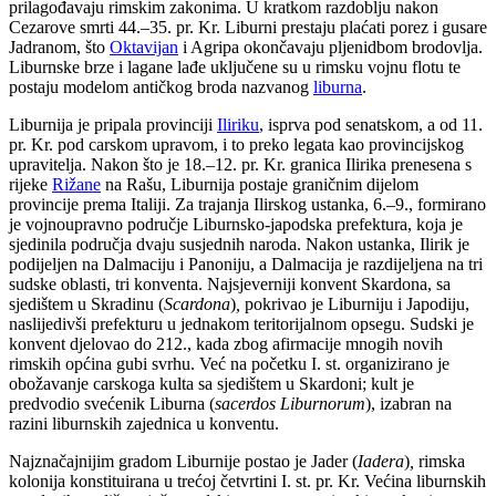
prilagođavaju rimskim zakonima. U kratkom razdoblju nakon
Cezarove smrti 44.–35. pr. Kr. Liburni prestaju plaćati porez i gusare
Jadranom, što
Oktavijan
i Agripa okončavaju pljenidbom brodovlja.
Liburnske brze i lagane lađe uključene su u rimsku vojnu flotu te
postaju modelom antičkog broda nazvanog
liburna
.
Liburnija je pripala provinciji
Iliriku
, isprva pod senatskom, a od 11.
pr. Kr. pod carskom upravom, i to preko legata kao provincijskog
upravitelja. Nakon što je 18.–12. pr. Kr. granica Ilirika prenesena s
rijeke
Rižane
na Rašu, Liburnija postaje graničnim dijelom
provincije prema Italiji. Za trajanja Ilirskog ustanka, 6.–9., formirano
je vojnoupravno područje Liburnsko-japodska prefektura, koja je
sjedinila područja dvaju susjednih naroda. Nakon ustanka, Ilirik je
podijeljen na Dalmaciju i Panoniju, a Dalmacija je razdijeljena na tri
sudske oblasti, tri konventa. Najsjeverniji konvent Skardona, sa
sjedištem u Skradinu (
Scardona
)
,
pokrivao je Liburniju i Japodiju,
naslijedivši prefekturu u jednakom teritorijalnom opsegu. Sudski je
konvent djelovao do 212., kada zbog afirmacije mnogih novih
rimskih općina gubi svrhu. Već na početku I. st. organizirano je
obožavanje carskoga kulta sa sjedištem u Skardoni; kult je
predvodio svećenik Liburna (
sacerdos Liburnorum
), izabran na
razini liburnskih zajednica u konventu.
Najznačajnijim gradom Liburnije postao je Jader (
Iadera
)
,
rimska
kolonija konstituirana u trećoj četvrtini I. st. pr. Kr. Većina liburnskih