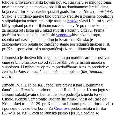
tokove, prihvativši italski kovani novac. Razvijaju se mnogobrojna
utvrđena naselja na morskoj obali ili na dominantnim brežuljcima,
koja će za rimske vladavine postati gradskim središtima (
municipia
).
Svako je utvrđeno naselje bilo upravno središte istoimene populacije
s pripadajućim teritorijem; prije nastupa
rimske
vlasti Liburni su već
bili grupirani po teritorijalnom načelu, a ne više po rodovskome, no
za razliku od Histra nisu nikad stvorili središnju državu. Prema
jezičnim osobinama bili su bliski
venetsko
-histarskom krugu,
osobito oni nastanjeni na području Kvarnera. Rimsko je
zakonodavstvo reguliralo zatečeno stanje posredujući tijekom I. st.
pr. Kr. u sporovima oko razgraničenja između liburnskih općina.
Liburnsko je društvo bilo organizirano po matrilinearnom sustavu,
čime se bitno razlikovalo od svih ostalih patrijarhalnih naroda u
susjedstvu. U njihovim vjerskim predodžbama izrazito prevladavaju
ženska božanstva, različita od općine do općine (
Ika, Sentona,
Latra
).
Između IV. i II. st. pr. Kr. Japodi šire prevlast nad Liburnima u
današnjem Hrvatskom primorju, a od II. do I. st. pr. Kr. na jugu se
Liburni sukobljavaju s Delmatima oko područja između Krke i
Čikole. Konzul Sempronije Tuditan širi rimsku vlast od Raše do
Krke i slavi trijumf 129. pr. Kr.; tada su Liburni priznali rimsku vlast
i poreznu obvezu bez borbi. Za
Cezarova
prokonzulata u Iliriku
(58.–48. pr. Kr.) uvodi se latinsko pismo i jezik, a općine se