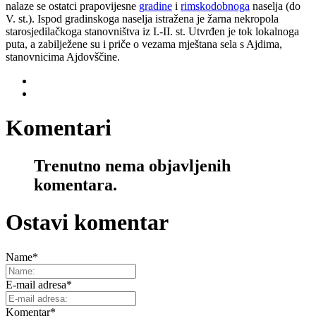
nalaze se ostatci prapovijesne
gradine
i
rimskodobnoga
naselja (do
V. st.). Ispod gradinskoga naselja istražena je žarna nekropola
starosjedilačkoga stanovništva iz I.-II. st. Utvrđen je tok lokalnoga
puta, a zabilježene su i priče o vezama mještana sela s Ajdima,
stanovnicima Ajdovščine.
Komentari
Trenutno nema objavljenih
komentara.
Ostavi komentar
Name
*
E-mail adresa
*
Komentar
*