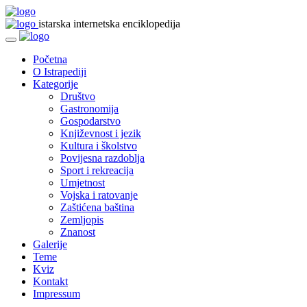
istarska internetska enciklopedija
Početna
O Istrapediji
Kategorije
Društvo
Gastronomija
Gospodarstvo
Književnost i jezik
Kultura i školstvo
Povijesna razdoblja
Sport i rekreacija
Umjetnost
Vojska i ratovanje
Zaštićena baština
Zemljopis
Znanost
Galerije
Teme
Kviz
Kontakt
Impressum