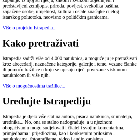
županije. U njoj su riječju, slikom i zvukom objedinjeni i
predstavljeni zemljopis, priroda, povijest, svekolika baština,
zapažene osobe, umjetnost, kultura i ostale značajke cijelog
istarskog poluotoka, neovisno o političkim granicama.
Više o projektu Istrapedia...
Kako pretraživati
Istrapedia sadrži više od 4.000 natuknica, a moguće ju je pretraživati
kroz abecedarij, naznačene kategorije, galerije i teme, vezane članke
ili pomoću tražilice u koju se upisuju riječi povezane s iskanom
natuknicom ili više njih.
Više o mogućnostima tražilice...
Uređujte Istrapediju
Istrapedia je djelo više stotina autora, pisaca natuknica, snimatelja,
urednika... No, ona se stalno nadograđuje, a u njezinom
obogaćivanju mogu sudjelovati i čitatelji svojim komentarima,
primjedbama i prijedlozima, kao i konkretnim prilozima -
natuknicama, fotografijama, video i audio zapisima.