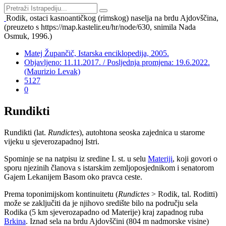
Rodik, ostaci kasnoantičkog (rimskog) naselja na brdu Ajdovščina,
(preuzeto s https://map.kastelir.eu/hr/node/630, snimila Nada
Osmuk, 1996.)
Matej Župančič, Istarska enciklopedija, 2005.
Objavljeno: 11.11.2017. / Posljednja promjena: 19.6.2022.
(Maurizio Levak)
5127
0
Rundikti
Rundikti (lat.
Rundictes
), autohtona seoska zajednica u starome
vijeku u sjeverozapadnoj Istri.
Spominje se na natpisu iz sredine I. st. u selu
Materiji
, koji govori o
sporu njezinih članova s istarskim zemljoposjednikom i senatorom
Gajem Lekanijem Basom oko pravca ceste.
Prema toponimijskom kontinuitetu (
Rundictes
> Rodik, tal. Roditti)
može se zaključiti da je njihovo središte bilo na području sela
Rodika (5 km sjeverozapadno od Materije) kraj zapadnog ruba
Brkina
. Iznad sela na brdu Ajdovščini (804 m nadmorske visine)