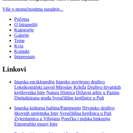
Više o mogućnostima suradnje...
Početna
O Istrapediji
Kategorije
Galerije
Teme
Kviz
Kontakt
Impressum
Linkovi
Istarska enciklopedija
Istarsko povijesno društvo
Leksikografski zavod Miroslav Krleža
Društvo hrvatskih
književnika Istre
Natura Histrica
Državni arhiv u Pazinu
Digitalizirana građa Sveučilišne knjižnice u Puli
Istarska kulturna baština/Patrimonio
Hrvatsko društvo
likovnih umjetnika Istre
Sveučilišna knjižnica u Puli
Zvjezdarnica u Višnjanu
Porečka i pulska biskupija
Etnografski muzej Istre