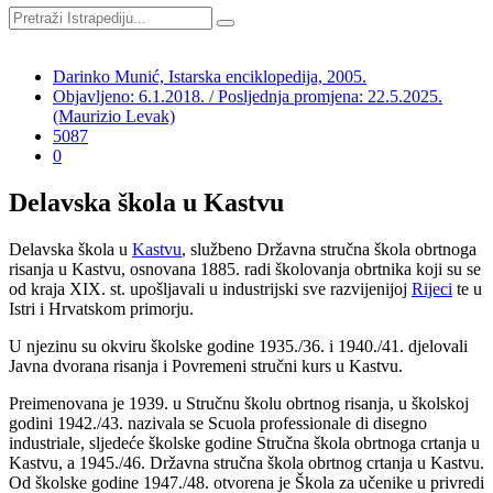
Darinko Munić, Istarska enciklopedija, 2005.
Objavljeno: 6.1.2018. / Posljednja promjena: 22.5.2025.
(Maurizio Levak)
5087
0
Delavska škola u Kastvu
Delavska škola u
Kastvu
, službeno Državna stručna škola obrtnoga
risanja u Kastvu, osnovana 1885. radi školovanja obrtnika koji su se
od kraja XIX. st. upošljavali u industrijski sve razvijenijoj
Rijeci
te u
Istri i Hrvatskom primorju.
U njezinu su okviru školske godine 1935./36. i 1940./41. djelovali
Javna dvorana risanja i Povremeni stručni kurs u Kastvu.
Preimenovana je 1939. u Stručnu školu obrtnog risanja, u školskoj
godini 1942./43. nazivala se Scuola professionale di disegno
industriale, sljedeće školske godine Stručna škola obrtnoga crtanja u
Kastvu, a 1945./46. Državna stručna škola obrtnog crtanja u Kastvu.
Od školske godine 1947./48. otvorena je Škola za učenike u privredi