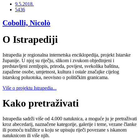
9.5.2018.
5436
Cobolli, Nicolò
O Istrapediji
Istrapedia je regionalna internetska enciklopedija, projekt Istarske
županije. U njoj su riječju, slikom i zvukom objedinjeni i
predstavljeni zemljopis, priroda, povijest, svekolika baština,
zapažene osobe, umjetnost, kultura i ostale značajke cijelog
istarskog poluotoka, neovisno o političkim granicama.
Više o projektu Istrapedia...
Kako pretraživati
Istrapedia sadrži više od 4.000 natuknica, a moguće ju je pretraživati
kroz abecedarij, naznačene kategorije, galerije i teme, vezane članke
ili pomoću tražilice u koju se upisuju riječi povezane s iskanom
natuknicom ili više njih.