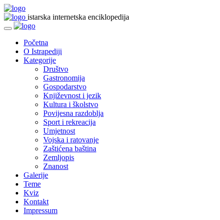
istarska internetska enciklopedija
Početna
O Istrapediji
Kategorije
Društvo
Gastronomija
Gospodarstvo
Književnost i jezik
Kultura i školstvo
Povijesna razdoblja
Sport i rekreacija
Umjetnost
Vojska i ratovanje
Zaštićena baština
Zemljopis
Znanost
Galerije
Teme
Kviz
Kontakt
Impressum