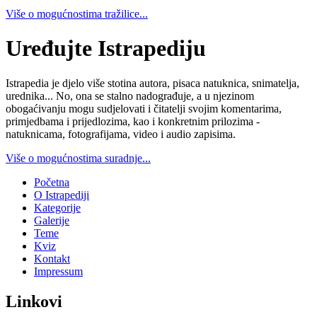
Više o mogućnostima tražilice...
Uređujte Istrapediju
Istrapedia je djelo više stotina autora, pisaca natuknica, snimatelja,
urednika... No, ona se stalno nadograđuje, a u njezinom
obogaćivanju mogu sudjelovati i čitatelji svojim komentarima,
primjedbama i prijedlozima, kao i konkretnim prilozima -
natuknicama, fotografijama, video i audio zapisima.
Više o mogućnostima suradnje...
Početna
O Istrapediji
Kategorije
Galerije
Teme
Kviz
Kontakt
Impressum
Linkovi