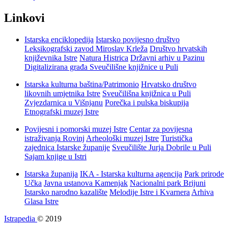
Linkovi
Istarska enciklopedija
Istarsko povijesno društvo
Leksikografski zavod Miroslav Krleža
Društvo hrvatskih
književnika Istre
Natura Histrica
Državni arhiv u Pazinu
Digitalizirana građa Sveučilišne knjižnice u Puli
Istarska kulturna baština/Patrimonio
Hrvatsko društvo
likovnih umjetnika Istre
Sveučilišna knjižnica u Puli
Zvjezdarnica u Višnjanu
Porečka i pulska biskupija
Etnografski muzej Istre
Povijesni i pomorski muzej Istre
Centar za povijesna
istraživanja Rovinj
Arheološki muzej Istre
Turistička
zajednica Istarske županije
Sveučilište Jurja Dobrile u Puli
Sajam knjige u Istri
Istarska županija
IKA - Istarska kulturna agencija
Park prirode
Učka
Javna ustanova Kamenjak
Nacionalni park Brijuni
Istarsko narodno kazalište
Melodije Istre i Kvarnera
Arhiva
Glasa Istre
Istrapedia
© 2019