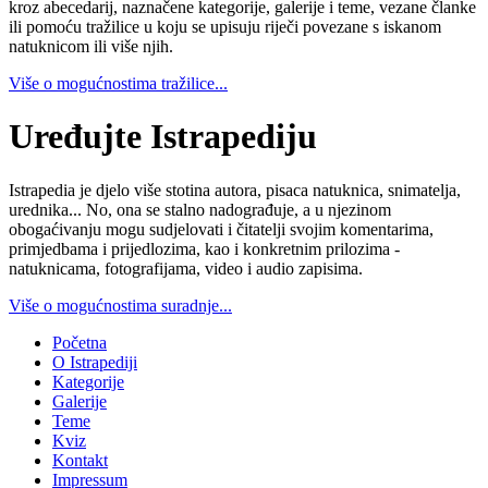
kroz abecedarij, naznačene kategorije, galerije i teme, vezane članke
ili pomoću tražilice u koju se upisuju riječi povezane s iskanom
natuknicom ili više njih.
Više o mogućnostima tražilice...
Uređujte Istrapediju
Istrapedia je djelo više stotina autora, pisaca natuknica, snimatelja,
urednika... No, ona se stalno nadograđuje, a u njezinom
obogaćivanju mogu sudjelovati i čitatelji svojim komentarima,
primjedbama i prijedlozima, kao i konkretnim prilozima -
natuknicama, fotografijama, video i audio zapisima.
Više o mogućnostima suradnje...
Početna
O Istrapediji
Kategorije
Galerije
Teme
Kviz
Kontakt
Impressum