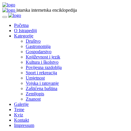
istarska internetska enciklopedija
Početna
O Istrapediji
Kategorije
Društvo
Gastronomija
Gospodarstvo
Književnost i jezik
Kultura i školstvo
Povijesna razdoblja
Sport i rekreacija
Umjetnost
Vojska i ratovanje
Zaštićena baština
Zemljopis
Znanost
Galerije
Teme
Kviz
Kontakt
Impressum