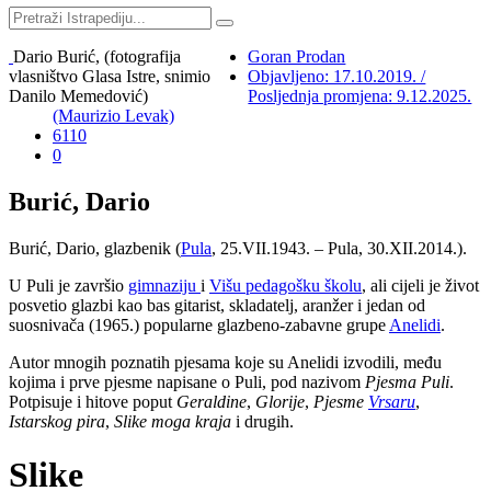
Dario Burić, (fotografija
Goran Prodan
vlasništvo Glasa Istre, snimio
Objavljeno: 17.10.2019. /
Danilo Memedović)
Posljednja promjena: 9.12.2025.
(Maurizio Levak)
6110
0
Burić, Dario
Burić, Dario, glazbenik (
Pula
, 25.VII.1943.
– Pula,
30.XII.2014.).
U Puli je završio
gimnaziju
i
Višu pedagošku školu
, ali cijeli je život
posvetio glazbi kao bas gitarist, skladatelj, aranžer i jedan od
suosnivača (1965.) popularne glazbeno-zabavne grupe
Anelidi
.
Autor mnogih poznatih pjesama koje su Anelidi izvodili, među
kojima i prve pjesme napisane o Puli, pod nazivom
Pjesma Puli
.
Potpisuje i hitove poput
Geraldine
,
Glorije
,
Pjesme
Vrsaru
,
Istarskog pira
,
Slike moga kraja
i drugih.
Slike