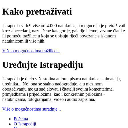
Kako pretraživati
Istrapedia sadrži više od 4.000 natuknica, a moguće ju je pretraživati
kroz abecedarij, naznačene kategorije, galerije i teme, vezane članke
ili pomoću tražilice u koju se upisuju riječi povezane s iskanom
natuknicom ili više njih.
Više o mogućnostima tražilice...
Uređujte Istrapediju
Istrapedia je djelo više stotina autora, pisaca natuknica, snimatelja,
urednika... No, ona se stalno nadograđuje, a u njezinom
obogaćivanju mogu sudjelovati i čitatelji svojim komentarima,
primjedbama i prijedlozima, kao i konkretnim prilozima -
natuknicama, fotografijama, video i audio zapisima.
Više o mogućnostima suradnje...
Početna
O Istrapediji