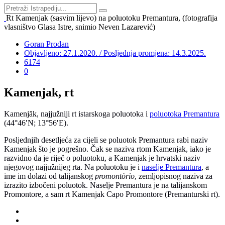
Rt Kamenjak (sasvim lijevo) na poluotoku Premantura, (fotografija
vlasništvo Glasa Istre, snimio Neven Lazarević)
Goran Prodan
Objavljeno: 27.1.2020. / Posljednja promjena: 14.3.2025.
6174
0
Kamenjak, rt
Kamenj
ȃ
k, najjužniji rt istarskoga poluotoka i
poluotoka Premantura
(44°46′N; 13°56′E).
Posljednjih desetljeća za cijeli se poluotok Premantura rabi naziv
Kamenjak što je pogrešno. Čak se naziva rtom Kamenjak, iako je
razvidno da je riječ o poluotoku, a Kamenjak je hrvatski naziv
njegovog najjužnijeg rta. Na poluotoku je i
naselje Premantura
, a
ime im dolazi od talijanskog
promontòrio
, zemljopisnog naziva za
izrazito izbočeni poluotok. Naselje Premantura je na talijanskom
Promontore, a sam rt Kamenjak Capo Promontore (Premanturski rt).