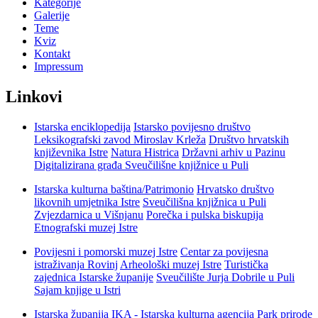
Kategorije
Galerije
Teme
Kviz
Kontakt
Impressum
Linkovi
Istarska enciklopedija
Istarsko povijesno društvo
Leksikografski zavod Miroslav Krleža
Društvo hrvatskih
književnika Istre
Natura Histrica
Državni arhiv u Pazinu
Digitalizirana građa Sveučilišne knjižnice u Puli
Istarska kulturna baština/Patrimonio
Hrvatsko društvo
likovnih umjetnika Istre
Sveučilišna knjižnica u Puli
Zvjezdarnica u Višnjanu
Porečka i pulska biskupija
Etnografski muzej Istre
Povijesni i pomorski muzej Istre
Centar za povijesna
istraživanja Rovinj
Arheološki muzej Istre
Turistička
zajednica Istarske županije
Sveučilište Jurja Dobrile u Puli
Sajam knjige u Istri
Istarska županija
IKA - Istarska kulturna agencija
Park prirode