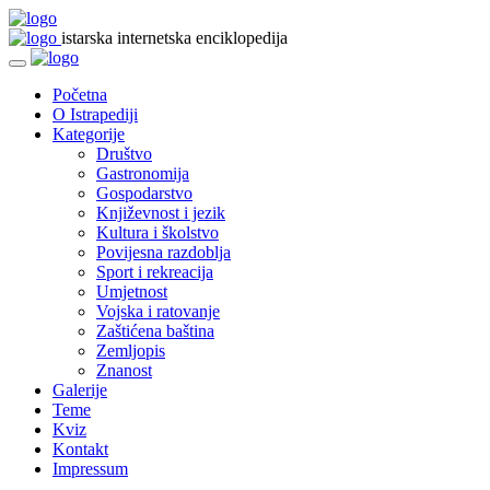
istarska internetska enciklopedija
Početna
O Istrapediji
Kategorije
Društvo
Gastronomija
Gospodarstvo
Književnost i jezik
Kultura i školstvo
Povijesna razdoblja
Sport i rekreacija
Umjetnost
Vojska i ratovanje
Zaštićena baština
Zemljopis
Znanost
Galerije
Teme
Kviz
Kontakt
Impressum