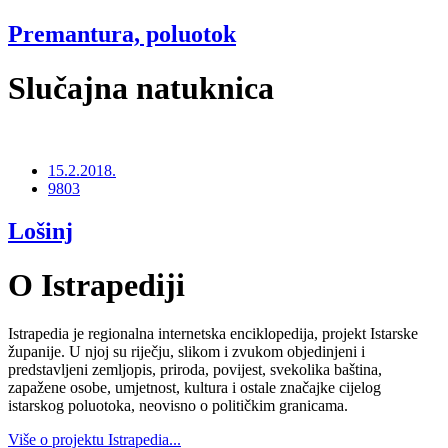
Premantura, poluotok
Slučajna natuknica
15.2.2018.
9803
Lošinj
O Istrapediji
Istrapedia je regionalna internetska enciklopedija, projekt Istarske
županije. U njoj su riječju, slikom i zvukom objedinjeni i
predstavljeni zemljopis, priroda, povijest, svekolika baština,
zapažene osobe, umjetnost, kultura i ostale značajke cijelog
istarskog poluotoka, neovisno o političkim granicama.
Više o projektu Istrapedia...