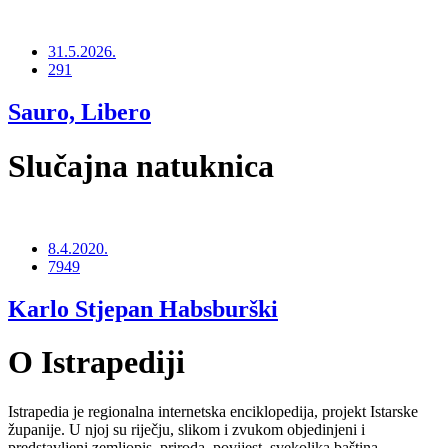
31.5.2026.
291
Sauro, Libero
Slučajna natuknica
8.4.2020.
7949
Karlo Stjepan Habsburški
O Istrapediji
Istrapedia je regionalna internetska enciklopedija, projekt Istarske
županije. U njoj su riječju, slikom i zvukom objedinjeni i
predstavljeni zemljopis, priroda, povijest, svekolika baština,