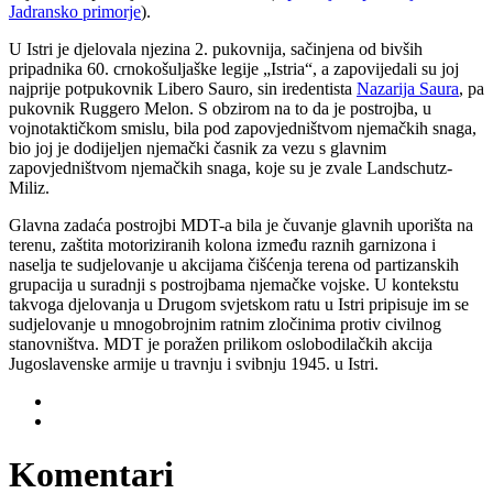
Jadransko primorje
).
U Istri je djelovala njezina 2. pukovnija, sačinjena od bivših
pripadnika 60. crnokošuljaške legije „Istria“, a zapovijedali su joj
najprije potpukovnik Libero Sauro, sin iredentista
Nazarija Saura
, pa
pukovnik Ruggero Melon. S obzirom na to da je postrojba, u
vojnotaktičkom smislu, bila pod zapovjedništvom njemačkih snaga,
bio joj je dodijeljen njemački časnik za vezu s glavnim
zapovjedništvom njemačkih snaga, koje su je zvale Landschutz-
Miliz.
Glavna zadaća postrojbi MDT-a bila je čuvanje glavnih uporišta na
terenu, zaštita motoriziranih kolona između raznih garnizona i
naselja te sudjelovanje u akcijama čišćenja terena od partizanskih
grupacija u suradnji s postrojbama njemačke vojske. U kontekstu
takvoga djelovanja u Drugom svjetskom ratu u Istri pripisuje im se
sudjelovanje u mnogobrojnim ratnim zločinima protiv civilnog
stanovništva. MDT je poražen prilikom oslobodilačkih akcija
Jugoslavenske armije u travnju i svibnju 1945. u Istri.
Komentari