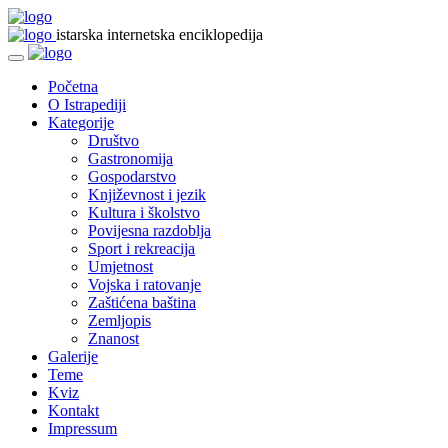
istarska internetska enciklopedija
Početna
O Istrapediji
Kategorije
Društvo
Gastronomija
Gospodarstvo
Književnost i jezik
Kultura i školstvo
Povijesna razdoblja
Sport i rekreacija
Umjetnost
Vojska i ratovanje
Zaštićena baština
Zemljopis
Znanost
Galerije
Teme
Kviz
Kontakt
Impressum