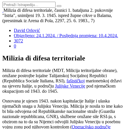
Milizia di difesa territoriale, časnici 1. bataljuna 2. pukovnije
"Istria", snimljeni 19. 3. 1945. ispred župne crkve u Balama,
(presnimak iz Arena di Pola, 2297, 25. 6. 1983., 7)
David Orlović
Objavljeno: 24.1.2024. / Posljednja promjena: 10.4.2024.
3072
0
Milizia di difesa territoriale
Milizia di difesa territoriale (MDT, Milicija teritorijalne obrane),
oružane postrojbe lojalne Talijanskoj Socijalnoj Republici
(Repubblica Sociale Italiana, RSI),
fašističkoj
marionetskoj državi
na sjeveru Italije, u području
Julijske Venecije
pod njemačkom
okupacijom od 1943. do 1945.
Osnovana je ujesen 1943. nakon kapitulacije Italije i ulaska
njemačkih snaga u Julijsku Veneciju. Milicija je nosila to ime kako
bi bila odvojena od Republikanske nacionalne straže (Guardia
nazionale repubblicana, GNR), službene oružane sile RSI-ja, s
obzirom na to da su Nijemci odvojili Julijsku Veneciju u posebnu
vojnu zonu pod njihovom kontrolom (
Operacijsko područje