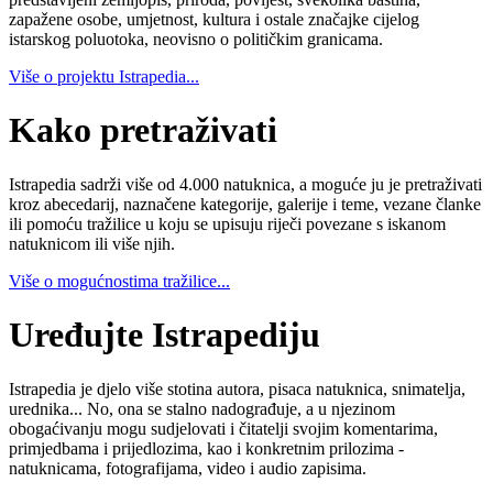
zapažene osobe, umjetnost, kultura i ostale značajke cijelog
istarskog poluotoka, neovisno o političkim granicama.
Više o projektu Istrapedia...
Kako pretraživati
Istrapedia sadrži više od 4.000 natuknica, a moguće ju je pretraživati
kroz abecedarij, naznačene kategorije, galerije i teme, vezane članke
ili pomoću tražilice u koju se upisuju riječi povezane s iskanom
natuknicom ili više njih.
Više o mogućnostima tražilice...
Uređujte Istrapediju
Istrapedia je djelo više stotina autora, pisaca natuknica, snimatelja,
urednika... No, ona se stalno nadograđuje, a u njezinom
obogaćivanju mogu sudjelovati i čitatelji svojim komentarima,
primjedbama i prijedlozima, kao i konkretnim prilozima -
natuknicama, fotografijama, video i audio zapisima.