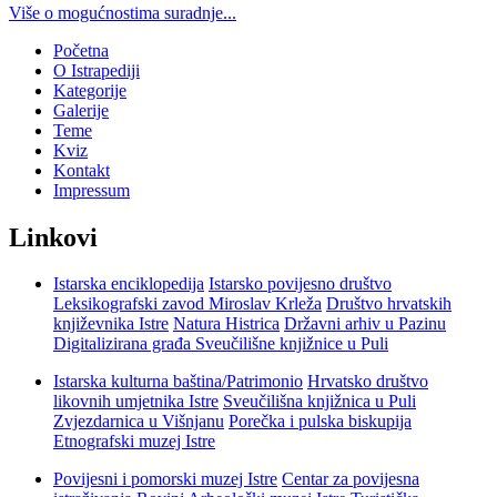
Više o mogućnostima suradnje...
Početna
O Istrapediji
Kategorije
Galerije
Teme
Kviz
Kontakt
Impressum
Linkovi
Istarska enciklopedija
Istarsko povijesno društvo
Leksikografski zavod Miroslav Krleža
Društvo hrvatskih
književnika Istre
Natura Histrica
Državni arhiv u Pazinu
Digitalizirana građa Sveučilišne knjižnice u Puli
Istarska kulturna baština/Patrimonio
Hrvatsko društvo
likovnih umjetnika Istre
Sveučilišna knjižnica u Puli
Zvjezdarnica u Višnjanu
Porečka i pulska biskupija
Etnografski muzej Istre
Povijesni i pomorski muzej Istre
Centar za povijesna