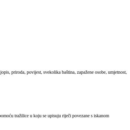
ljopis, priroda, povijest, svekolika baština, zapažene osobe, umjetnost,
 pomoću tražilice u koju se upisuju riječi povezane s iskanom