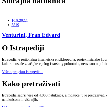
Slučajna natuknica
10.8.2022.
3819
Venturini, Fran Edvard
O Istrapediji
Istrapedia je regionalna internetska enciklopedija, projekt Istarske žup
kultura i ostale značajke cijelog istarskog poluotoka, neovisno o poli
Više o projektu Istrapedia...
Kako pretraživati
Istrapedia sadrži više od 4.000 natuknica, a moguće ju je pretraživati 
natuknicom ili više njih.