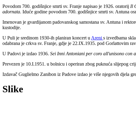
Povodom 700. godišnjice smrti sv. Franje napisao je 1926. oratorij
Il 
adornata
. Iduće godine povodom 700. godišnjice smrti
sv. Ant
u
na os
Imenovan je gvardijanom padovanskog samostana sv. Antuna i rektorom
kustodije.
U Puli je sredinom 1930-ih planiran koncert u
Areni
s izvedbama skladb
odabrana je crkva sv. Franje, gdje je 22.IX.1935. pod Gorlattovim r
U Padovi je izdao 1936.
Sei Inni Antoniani per coro all'unisono co
Prevezen je 10.I.1951. u bolnicu i operiran zbog puknuća slijepog cr
Izdavač Guglielmo Zanibon iz Padove izdao je više njegovih djela gr
Slike