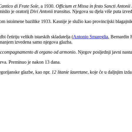
Cantico di Frate Sole
, a 1930.
Officium et Missa in festo Sancti Antonii
mislio
je oratorij
Divi Antonii
t
ransitus
. Njegova su djela više puta izv
 istoimene bazilike 1933. Kasnije je služio kao provincijski blagajni
i četiriju velikih istarskih skladatelja (
Antonio Smareglia
, Bernardin 
avnanjem izvedena samo njegova glazba.
n accompagnamento di organo od armonio
. Njegov posljednji javni nast
ijeva. Preminuo je nakon 13 dana.
egorijanske glazbe, kao npr.
12
l
itanie
l
auretane
, koje će u daljnjim iz