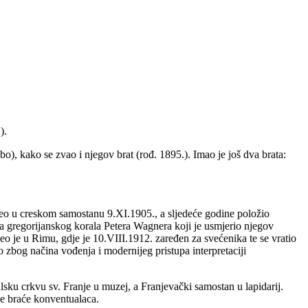
).
, kako se zvao i njegov brat (rođ. 1895.). Imao je još dva brata:
čeo u creskom samostanu 9.XI.1905., a sljedeće godine položio
a gregorijanskog korala Petera Wagnera koji je usmjerio njegov
eo je u Rimu, gdje je 10.VIII.1912. zaređen za svećenika te se vratio
 zbog načina vođenja i modernijeg pristupa interpretaciji
ulsku crkvu sv. Franje u muzej, a Franjevački samostan u lapidarij.
e braće konventualaca.