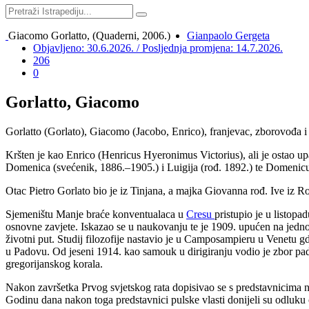
Giacomo Gorlatto, (Quaderni, 2006.)
Gianpaolo Gergeta
Objavljeno: 30.6.2026. / Posljednja promjena: 14.7.2026.
206
0
Gorlatto, Giacomo
Gorlatto (Gorlato), Giacomo (Jacobo, Enrico),
franjevac, zborovođa i 
Kršten je kao Enrico (
Henricus Hyeronimus Victorius)
, ali je ostao 
Domenica (svećenik, 1886.
–
1905.) i Luigija (rođ. 1892.) te
Domenicu 
Otac Pietro Gorlato bio je iz Tinjana, a majka Giovanna rođ. Ive iz Ro
Sjemeništu Manje braće konventualaca u
Cresu
pristupio je u listop
osnovne zavjete. Iskazao se u naukovanju te je 1909. upućen na jedno
životni put. Studij filozofije nastavio je u Camposampieru u Venetu gd
u Padovu. Od jeseni 1914. kao samouk u dirigiranju vodio je zbor pado
gregorijanskog korala.
Nakon završetka Prvog svjetskog rata dopisivao se s predstavnicima nove
Godinu dana nakon toga predstavnici pulske vlasti donijeli su odluk