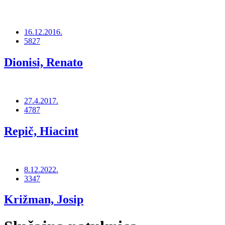
16.12.2016.
5827
Dionisi, Renato
27.4.2017.
4787
Repič, Hiacint
8.12.2022.
3347
Križman, Josip