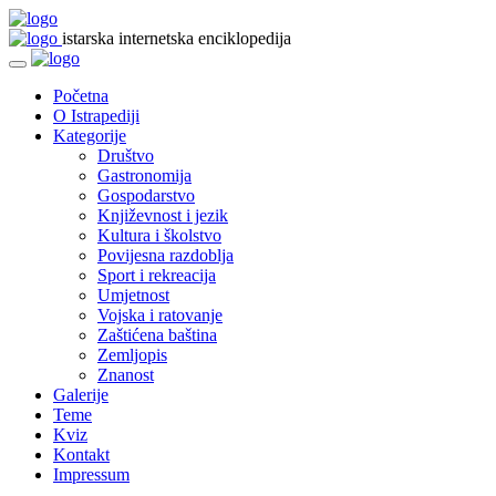
istarska internetska enciklopedija
Početna
O Istrapediji
Kategorije
Društvo
Gastronomija
Gospodarstvo
Književnost i jezik
Kultura i školstvo
Povijesna razdoblja
Sport i rekreacija
Umjetnost
Vojska i ratovanje
Zaštićena baština
Zemljopis
Znanost
Galerije
Teme
Kviz
Kontakt
Impressum