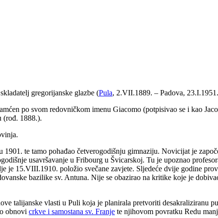
skladatelj gregorijanske glazbe (
Pula
, 2.VII.1889.
–
Padova, 23.I.1951.
upamćen po svom redovničkom imenu Giacomo (potpisivao se i kao Jacobo)
(rođ. 1888.).
vinja.
adu 1901. te tamo pohađao četverogodišnju gimnaziju. Novicijat je zapo
godišnje usavršavanje u Fribourg u Švicarskoj. Tu je upoznao profesor
je je 15.VIII.1910. položio svečane zavjete. Sljedeće dvije godine prov
vanske bazilike sv. Antuna. Nije se obazirao na kritike koje je dobivao
 talijanske vlasti u Puli koja je planirala pretvoriti desakraliziranu p
u o obnovi
crkve i samostana sv. Franje
te njihovom povratku Redu manj