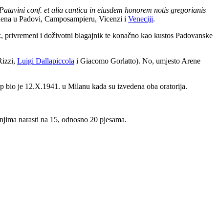
 Patavini conf. et alia cantica in eiusdem honorem notis gregorianis
edena u Padovi, Camposampieru, Vicenzi i
Veneciji
.
k, privremeni i doživotni blagajnik te konačno kao kustos Padovanske
Rizzi,
Luigi Dallapiccola
i Giacomo Gorlatto). No, umjesto Arene
up bio je 12.X.1941. u Milanu kada su izvedena oba oratorija.
danjima narasti na 15, odnosno 20 pjesama.