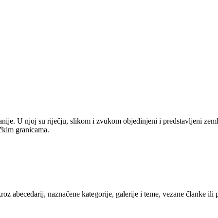
anije. U njoj su riječju, slikom i zvukom objedinjeni i predstavljeni zem
tičkim granicama.
kroz abecedarij, naznačene kategorije, galerije i teme, vezane članke ili